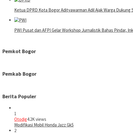
Ketua DPRD Kota Bogor Adityawarman Adil Ajak Warga Dukung 
PWI Pusat dan AFPI Gelar Workshop Jurnalistik Bahas Pindar, In
Pemkot Bogor
Pemkab Bogor
Berita Populer
1
Otodig
4.2K views
Modifikasi Mobil Honda Jazz Gk5
2