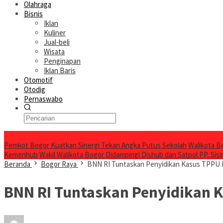
Olahraga
Bisnis
Iklan
Kuliner
Jual-beli
Wisata
Penginapan
Iklan Baris
Otomotif
Otodig
Pernaswabo
Breaking News
Pemkot Bogor Kuatkan Sinergi Tekan Angka Putus Sekolah
Walikota B
Kemenhub
Wakil Walikota Bogor Didampingi Dishub dan Satpol PP, Sisir
Beranda
Bogor Raya
BNN RI Tuntaskan Penyidikan Kasus TPPU Mi
BNN RI Tuntaskan Penyidikan K