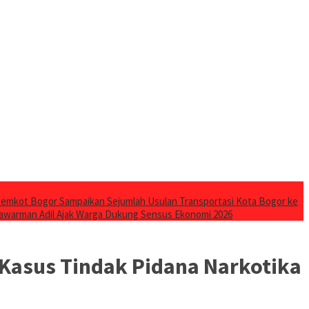
emkot Bogor Sampaikan Sejumlah Usulan Transportasi Kota Bogor ke
awarman Adil Ajak Warga Dukung Sensus Ekonomi 2026
 Kasus Tindak Pidana Narkotika