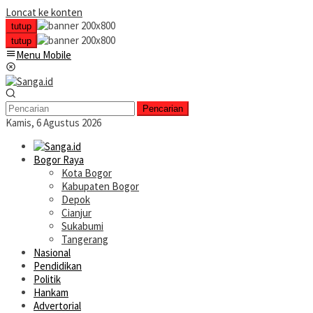
Loncat ke konten
tutup
tutup
Menu Mobile
Pencarian
Kamis, 6 Agustus 2026
Bogor Raya
Kota Bogor
Kabupaten Bogor
Depok
Cianjur
Sukabumi
Tangerang
Nasional
Pendidikan
Politik
Hankam
Advertorial