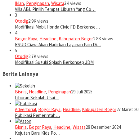
Iklan
,
Penginapan
,
Wisata
3K views
Villa ABL Pinilih Tempat Liburan Yang Co…
3
Otodig
2.9K views
Modifikasi Mobil Honda Civic FD Berkonse…
4
Bogor Raya
,
Headline
,
Kabupaten Bogor
2.8K views
RSUD Ciawi Akan Hadirkan Layanan Pain Di…
5
Otodig
2.7K views
Modifikasi Suzuki Splash Berkonsep JDM
Berita Lainnya
Bisnis
,
Headline
,
Penginapan
29 Juli 2025
Liburan Sekolah Usai…
Advertorial
,
Bogor Raya
,
Headline
,
Kabupaten Bogor
27 Maret 20
Publikasi Pemerintah…
Bisnis
,
Bogor Raya
,
Headline
,
Wisata
28 Desember 2024
Kejutan Baru Kids Po…