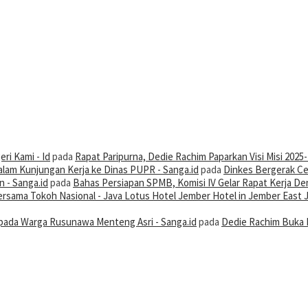
ri Kami - Id
pada
Rapat Paripurna, Dedie Rachim Paparkan Visi Misi 2025
alam Kunjungan Kerja ke Dinas PUPR - Sanga.id
pada
Dinkes Bergerak Ce
 - Sanga.id
pada
Bahas Persiapan SPMB, Komisi IV Gelar Rapat Kerja De
 Bersama Tokoh Nasional - Java Lotus Hotel Jember Hotel in Jember East 
ada Warga Rusunawa Menteng Asri - Sanga.id
pada
Dedie Rachim Buka 