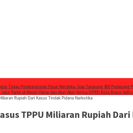
ogor Tinjau Pembangunan Pasar Merdeka, Siap Tampung 450 Pedagang
P
 Jalur Parkir di Mayor Oking dan Alun-Alun
Ketua DPRD Kota Bogor Adity
liaran Rupiah Dari Kasus Tindak Pidana Narkotika
asus TPPU Miliaran Rupiah Dari