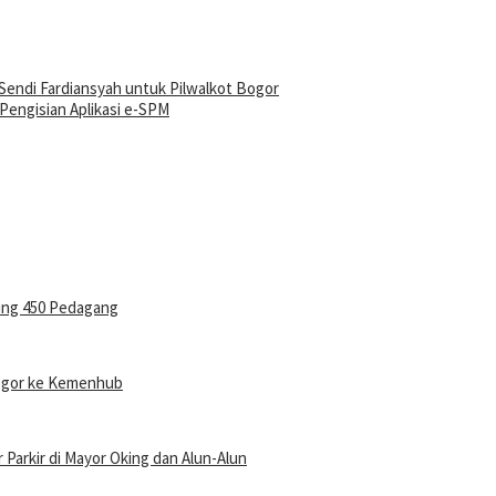
endi Fardiansyah untuk Pilwalkot Bogor
engisian Aplikasi e-SPM
ung 450 Pedagang
Bogor ke Kemenhub
r Parkir di Mayor Oking dan Alun-Alun