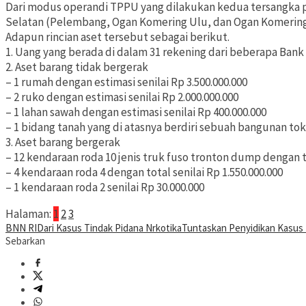
Dari modus operandi TPPU yang dilakukan kedua tersangka pet
Selatan (Pelembang, Ogan Komering Ulu, dan Ogan Komering Ul
Adapun rincian aset tersebut sebagai berikut.
1. Uang yang berada di dalam 31 rekening dari beberapa Bank
2. Aset barang tidak bergerak
– 1 rumah dengan estimasi senilai Rp 3.500.000.000
– 2 ruko dengan estimasi senilai Rp 2.000.000.000
– 1 lahan sawah dengan estimasi senilai Rp 400.000.000
– 1 bidang tanah yang di atasnya berdiri sebuah bangunan tok
3. Aset barang bergerak
– 12 kendaraan roda 10 jenis truk fuso tronton dump dengan to
– 4 kendaraan roda 4 dengan total senilai Rp 1.550.000.000
– 1 kendaraan roda 2 senilai Rp 30.000.000
Halaman:
1
2
3
BNN RI
Dari Kasus Tindak Pidana Nrkotika
Tuntaskan Penyidikan Kasus 
Sebarkan