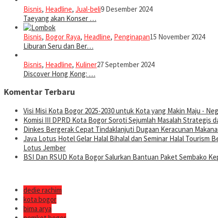
Bisnis
,
Headline
,
Jual-beli
9 Desember 2024
Taeyang akan Konser …
Bisnis
,
Bogor Raya
,
Headline
,
Penginapan
15 November 2024
Liburan Seru dan Ber…
Bisnis
,
Headline
,
Kuliner
27 September 2024
Discover Hong Kong: …
Komentar Terbaru
Visi Misi Kota Bogor 2025-2030 untuk Kota yang Makin Maju - Nege
Komisi III DPRD Kota Bogor Soroti Sejumlah Masalah Strategis d
Dinkes Bergerak Cepat Tindaklanjuti Dugaan Keracunan Makanan
Java Lotus Hotel Gelar Halal Bihalal dan Seminar Halal Tourism
Lotus Jember
BSI Dan RSUD Kota Bogor Salurkan Bantuan Paket Sembako Kep
dedie rachim
kota bogor
bima arya
pemkot bogor