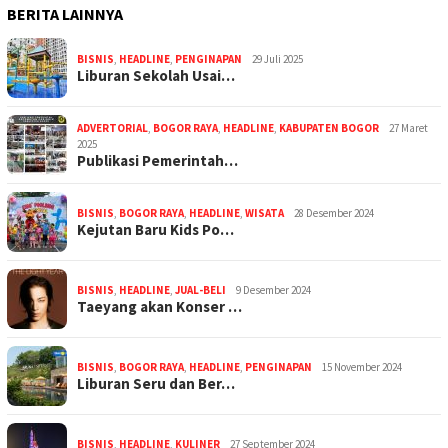
BERITA LAINNYA
BISNIS
,
HEADLINE
,
PENGINAPAN
29 Juli 2025
Liburan Sekolah Usai…
ADVERTORIAL
,
BOGOR RAYA
,
HEADLINE
,
KABUPATEN BOGOR
27 Maret
2025
Publikasi Pemerintah…
BISNIS
,
BOGOR RAYA
,
HEADLINE
,
WISATA
28 Desember 2024
Kejutan Baru Kids Po…
BISNIS
,
HEADLINE
,
JUAL-BELI
9 Desember 2024
Taeyang akan Konser …
BISNIS
,
BOGOR RAYA
,
HEADLINE
,
PENGINAPAN
15 November 2024
Liburan Seru dan Ber…
BISNIS
,
HEADLINE
,
KULINER
27 September 2024