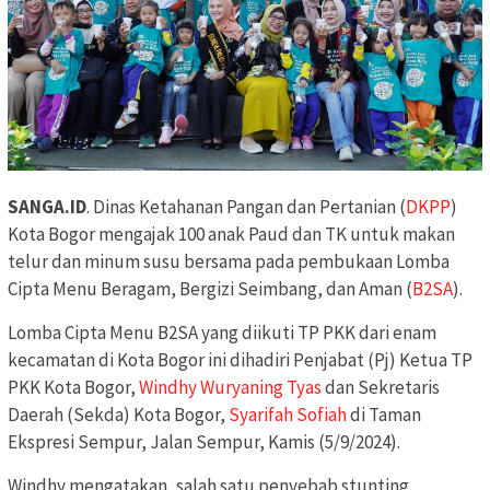
SANGA.ID
. Dinas Ketahanan Pangan dan Pertanian (
DKPP
)
Kota Bogor mengajak 100 anak Paud dan TK untuk makan
telur dan minum susu bersama pada pembukaan Lomba
Cipta Menu Beragam, Bergizi Seimbang, dan Aman (
B2SA
).
Lomba Cipta Menu B2SA yang diikuti TP PKK dari enam
kecamatan di Kota Bogor ini dihadiri Penjabat (Pj) Ketua TP
PKK Kota Bogor,
Windhy Wuryaning Tyas
dan Sekretaris
Daerah (Sekda) Kota Bogor,
Syarifah Sofiah
di Taman
Ekspresi Sempur, Jalan Sempur, Kamis (5/9/2024).
Windhy mengatakan, salah satu penyebab stunting