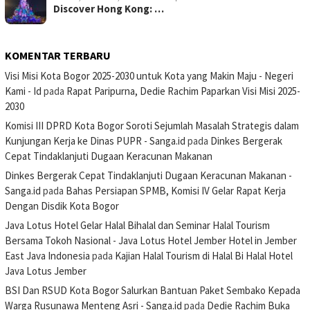
Discover Hong Kong: …
KOMENTAR TERBARU
Visi Misi Kota Bogor 2025-2030 untuk Kota yang Makin Maju - Negeri
Kami - Id
pada
Rapat Paripurna, Dedie Rachim Paparkan Visi Misi 2025-
2030
Komisi III DPRD Kota Bogor Soroti Sejumlah Masalah Strategis dalam
Kunjungan Kerja ke Dinas PUPR - Sanga.id
pada
Dinkes Bergerak
Cepat Tindaklanjuti Dugaan Keracunan Makanan
Dinkes Bergerak Cepat Tindaklanjuti Dugaan Keracunan Makanan -
Sanga.id
pada
Bahas Persiapan SPMB, Komisi IV Gelar Rapat Kerja
Dengan Disdik Kota Bogor
Java Lotus Hotel Gelar Halal Bihalal dan Seminar Halal Tourism
Bersama Tokoh Nasional - Java Lotus Hotel Jember Hotel in Jember
East Java Indonesia
pada
Kajian Halal Tourism di Halal Bi Halal Hotel
Java Lotus Jember
BSI Dan RSUD Kota Bogor Salurkan Bantuan Paket Sembako Kepada
Warga Rusunawa Menteng Asri - Sanga.id
pada
Dedie Rachim Buka