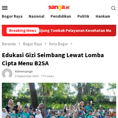
Loncat
Menu
ke
Mobile
konten
Bogor Raya
Nasional
Pendidikan
Politik
Hankam
ajib Jadi Ujung Tombak Pelayanan Kesehatan Masyarakat
Breaking News
Beranda
Bogor Raya
Kota Bogor
Edukasi Gizi Seimbang Lewat Lomba
Cipta Menu B2SA
Adminsanga
6 September 2024
773 views