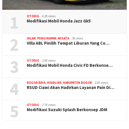
1
OTODIG
4.2K views
Modifikasi Mobil Honda Jazz Gk5
2
IKLAN
,
PENGINAPAN
,
WISATA
3K views
Villa ABL Pinilih Tempat Liburan Yang Co…
3
OTODIG
2.9K views
Modifikasi Mobil Honda Civic FD Berkonse…
4
BOGOR RAYA
,
HEADLINE
,
KABUPATEN BOGOR
2.8K views
RSUD Ciawi Akan Hadirkan Layanan Pain Di…
5
OTODIG
2.7K views
Modifikasi Suzuki Splash Berkonsep JDM