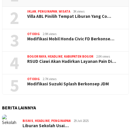
2
IKLAN
,
PENGINAPAN
,
WISATA
3K views
Villa ABL Pinilih Tempat Liburan Yang Co…
3
OTODIG
2.9K views
Modifikasi Mobil Honda Civic FD Berkonse…
4
BOGOR RAYA
,
HEADLINE
,
KABUPATEN BOGOR
2.8K views
RSUD Ciawi Akan Hadirkan Layanan Pain Di…
5
OTODIG
2.7K views
Modifikasi Suzuki Splash Berkonsep JDM
BERITA LAINNYA
BISNIS
,
HEADLINE
,
PENGINAPAN
29 Juli 2025
Liburan Sekolah Usai…