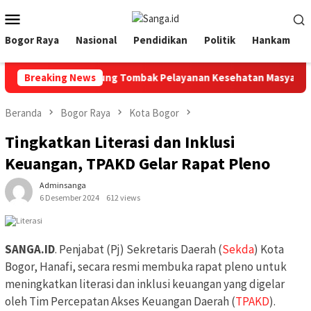
Loncat
Menu
ke
Mobile
konten
Bogor Raya
Nasional
Pendidikan
Politik
Hankam
UD, Wajib Jadi Ujung Tombak Pelayanan Kesehatan Masyarakat
Breaking News
Beranda
Bogor Raya
Kota Bogor
Tingkatkan Literasi dan Inklusi
Keuangan, TPAKD Gelar Rapat Pleno
Adminsanga
6 Desember 2024
612 views
SANGA.ID
. Penjabat (Pj) Sekretaris Daerah (
Sekda
) Kota
Bogor, Hanafi, secara resmi membuka rapat pleno untuk
meningkatkan literasi dan inklusi keuangan yang digelar
oleh Tim Percepatan Akses Keuangan Daerah (
TPAKD
).