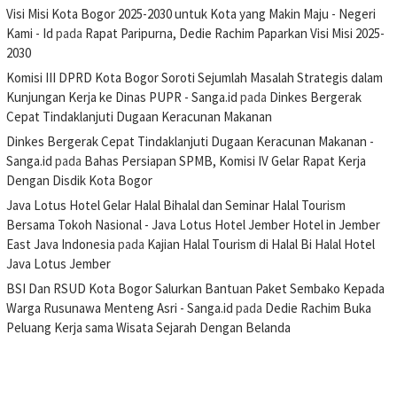
Visi Misi Kota Bogor 2025-2030 untuk Kota yang Makin Maju - Negeri
Kami - Id
pada
Rapat Paripurna, Dedie Rachim Paparkan Visi Misi 2025-
2030
Komisi III DPRD Kota Bogor Soroti Sejumlah Masalah Strategis dalam
Kunjungan Kerja ke Dinas PUPR - Sanga.id
pada
Dinkes Bergerak
Cepat Tindaklanjuti Dugaan Keracunan Makanan
Dinkes Bergerak Cepat Tindaklanjuti Dugaan Keracunan Makanan -
Sanga.id
pada
Bahas Persiapan SPMB, Komisi IV Gelar Rapat Kerja
Dengan Disdik Kota Bogor
Java Lotus Hotel Gelar Halal Bihalal dan Seminar Halal Tourism
Bersama Tokoh Nasional - Java Lotus Hotel Jember Hotel in Jember
East Java Indonesia
pada
Kajian Halal Tourism di Halal Bi Halal Hotel
Java Lotus Jember
BSI Dan RSUD Kota Bogor Salurkan Bantuan Paket Sembako Kepada
Warga Rusunawa Menteng Asri - Sanga.id
pada
Dedie Rachim Buka
Peluang Kerja sama Wisata Sejarah Dengan Belanda