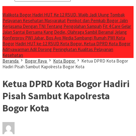
Breaking News
Walikota Bogor Hadiri HUT Ke 12 RSUD, Wajib Jadi Ujung Tombak
Pelayanan Kesehatan Masyarakat
Pemkot dan Pemkab Bogor Jalin
Kerjasama Dengan TNI Tentang Pengolahan Sampah
Fit 4 Care Gelar
Jalan Santai Bersama Kang Dedie, Olahraga Sambil Beramal
Jelang
Konferprov PWI Jabar, Bos Ayo Media Sambangi Rumah PWI Kota
Bogor
Hadiri HUT ke-12 RSUD Kota Bogor, Ketua DPRD Kota Bogor
Adityawarman Adil Dorong Peningkatan Kualitas Pelayanan
Kesehatan
Beranda
Bogor Raya
Kota Bogor
Ketua DPRD Kota Bogor
Hadiri Pisah Sambut Kapolresta Bogor Kota
Ketua DPRD Kota Bogor Hadiri
Pisah Sambut Kapolresta
Bogor Kota