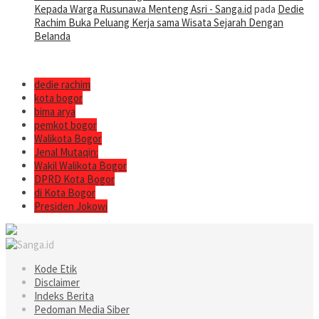
Kepada Warga Rusunawa Menteng Asri - Sanga.id
pada
Dedie
Rachim Buka Peluang Kerja sama Wisata Sejarah Dengan
Belanda
dedie rachim
kota bogor
bima arya
pemkot bogor
Walikota Bogor
Jenal Mutaqin:
Wakil Walikota Bogor
DPRD Kota Bogor
di Kota Bogor
Presiden Jokowi
Kode Etik
Disclaimer
Indeks Berita
Pedoman Media Siber