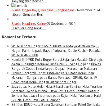
Taeyang akan Konser …
Bisnis
,
Bogor Raya
,
Headline
,
Penginapan
15 November 2024
Liburan Seru dan Ber…
Bisnis
,
Headline
,
Kuliner
27 September 2024
Discover Hong Kong: …
Komentar Terbaru
Visi Misi Kota Bogor 2025-2030 untuk Kota yang Makin Maju -
Negeri Kami - Id
pada
Rapat Paripurna, Dedie Rachim Paparkan
Visi Misi 2025-2030
Komisi III DPRD Kota Bogor Soroti Sejumlah Masalah Strategis
dalam Kunjungan Kerja ke Dinas PUPR - Sanga.id
pada
Dinkes
Bergerak Cepat Tindaklanjuti Dugaan Keracunan Makanan
Dinkes Bergerak Cepat Tindaklanjuti Dugaan Keracunan
Makanan - Sanga.id
pada
Bahas Persiapan SPMB, Komisi IV
Gelar Rapat Kerja Dengan Disdik Kota Bogor
Java Lotus Hotel Gelar Halal Bihalal dan Seminar Halal Tourism
Bersama Tokoh Nasional - Java Lotus Hotel Jember Hotel in
Jember East Java Indonesia
pada
Kajian Halal Tourism di Halal
Bi Halal Hotel Java Lotus Jember
BSI Dan RSUD Kota Bogor Salurkan Bantuan Paket Sembako