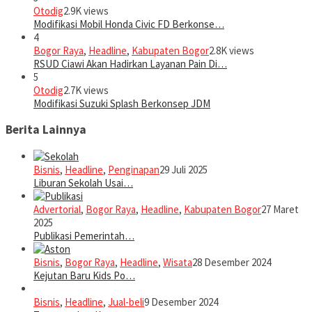
Otodig
2.9K views
Modifikasi Mobil Honda Civic FD Berkonse…
4
Bogor Raya
,
Headline
,
Kabupaten Bogor
2.8K views
RSUD Ciawi Akan Hadirkan Layanan Pain Di…
5
Otodig
2.7K views
Modifikasi Suzuki Splash Berkonsep JDM
Berita Lainnya
Bisnis
,
Headline
,
Penginapan
29 Juli 2025
Liburan Sekolah Usai…
Advertorial
,
Bogor Raya
,
Headline
,
Kabupaten Bogor
27 Maret
2025
Publikasi Pemerintah…
Bisnis
,
Bogor Raya
,
Headline
,
Wisata
28 Desember 2024
Kejutan Baru Kids Po…
Bisnis
,
Headline
,
Jual-beli
9 Desember 2024