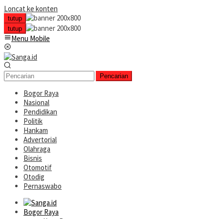
Loncat ke konten
tutup
tutup
Menu Mobile
Pencarian
Bogor Raya
Nasional
Pendidikan
Politik
Hankam
Advertorial
Olahraga
Bisnis
Otomotif
Otodig
Pernaswabo
Bogor Raya