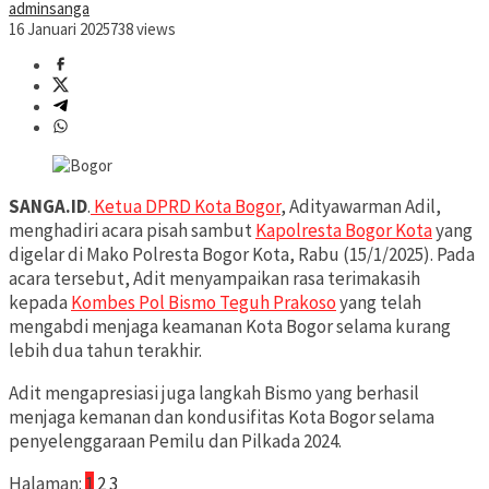
adminsanga
16 Januari 2025
738 views
SANGA.ID
.
Ketua DPRD Kota Bogor
, Adityawarman Adil,
menghadiri acara pisah sambut
Kapolresta Bogor Kota
yang
digelar di Mako Polresta Bogor Kota, Rabu (15/1/2025). Pada
acara tersebut, Adit menyampaikan rasa terimakasih
kepada
Kombes Pol Bismo Teguh Prakoso
yang telah
mengabdi menjaga keamanan Kota Bogor selama kurang
lebih dua tahun terakhir.
Adit mengapresiasi juga langkah Bismo yang berhasil
menjaga kemanan dan kondusifitas Kota Bogor selama
penyelenggaraan Pemilu dan Pilkada 2024.
Halaman:
1
2
3