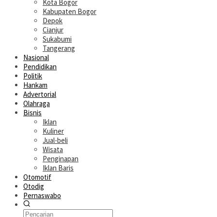
Kota Bogor
Kabupaten Bogor
Depok
Cianjur
Sukabumi
Tangerang
Nasional
Pendidikan
Politik
Hankam
Advertorial
Olahraga
Bisnis
Iklan
Kuliner
Jual-beli
Wisata
Penginapan
Iklan Baris
Otomotif
Otodig
Pernaswabo