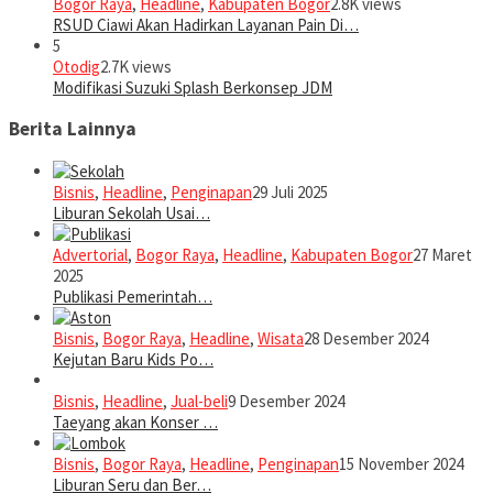
Bogor Raya
,
Headline
,
Kabupaten Bogor
2.8K views
RSUD Ciawi Akan Hadirkan Layanan Pain Di…
5
Otodig
2.7K views
Modifikasi Suzuki Splash Berkonsep JDM
Berita Lainnya
Bisnis
,
Headline
,
Penginapan
29 Juli 2025
Liburan Sekolah Usai…
Advertorial
,
Bogor Raya
,
Headline
,
Kabupaten Bogor
27 Maret
2025
Publikasi Pemerintah…
Bisnis
,
Bogor Raya
,
Headline
,
Wisata
28 Desember 2024
Kejutan Baru Kids Po…
Bisnis
,
Headline
,
Jual-beli
9 Desember 2024
Taeyang akan Konser …
Bisnis
,
Bogor Raya
,
Headline
,
Penginapan
15 November 2024
Liburan Seru dan Ber…