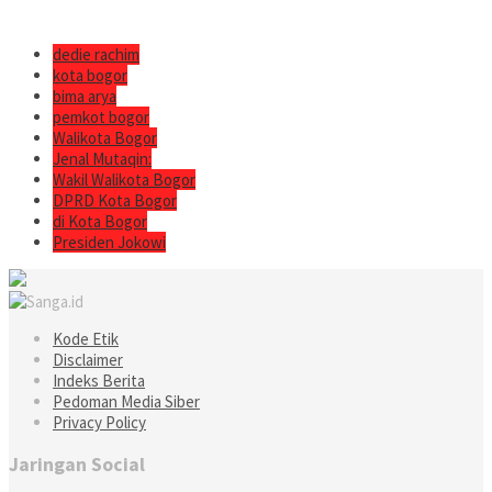
dedie rachim
kota bogor
bima arya
pemkot bogor
Walikota Bogor
Jenal Mutaqin:
Wakil Walikota Bogor
DPRD Kota Bogor
di Kota Bogor
Presiden Jokowi
Kode Etik
Disclaimer
Indeks Berita
Pedoman Media Siber
Privacy Policy
Jaringan Social