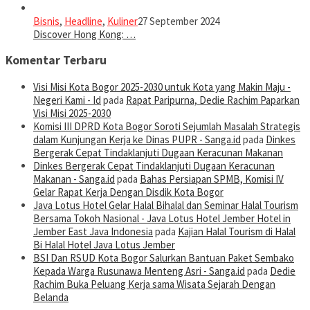
Bisnis
,
Headline
,
Kuliner
27 September 2024
Discover Hong Kong: …
Komentar Terbaru
Visi Misi Kota Bogor 2025-2030 untuk Kota yang Makin Maju -
Negeri Kami - Id
pada
Rapat Paripurna, Dedie Rachim Paparkan
Visi Misi 2025-2030
Komisi III DPRD Kota Bogor Soroti Sejumlah Masalah Strategis
dalam Kunjungan Kerja ke Dinas PUPR - Sanga.id
pada
Dinkes
Bergerak Cepat Tindaklanjuti Dugaan Keracunan Makanan
Dinkes Bergerak Cepat Tindaklanjuti Dugaan Keracunan
Makanan - Sanga.id
pada
Bahas Persiapan SPMB, Komisi IV
Gelar Rapat Kerja Dengan Disdik Kota Bogor
Java Lotus Hotel Gelar Halal Bihalal dan Seminar Halal Tourism
Bersama Tokoh Nasional - Java Lotus Hotel Jember Hotel in
Jember East Java Indonesia
pada
Kajian Halal Tourism di Halal
Bi Halal Hotel Java Lotus Jember
BSI Dan RSUD Kota Bogor Salurkan Bantuan Paket Sembako
Kepada Warga Rusunawa Menteng Asri - Sanga.id
pada
Dedie
Rachim Buka Peluang Kerja sama Wisata Sejarah Dengan
Belanda