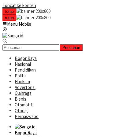
Loncat ke konten
tutup
tutup
Menu Mobile
Pencarian
Bogor Raya
Nasional
Pendidikan
Politik
Hankam
Advertorial
Olahraga
Bisnis
Otomotif
Otodig
Pernaswabo
Bogor Raya