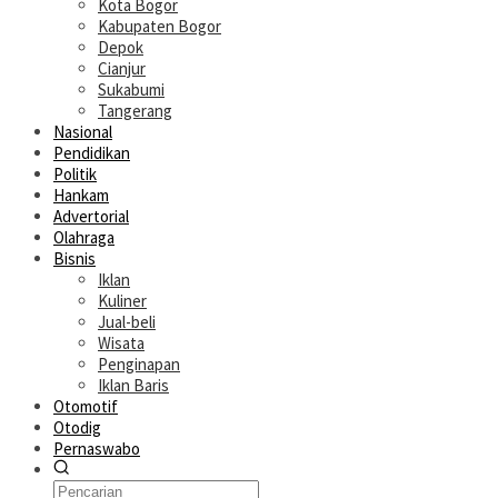
Kota Bogor
Kabupaten Bogor
Depok
Cianjur
Sukabumi
Tangerang
Nasional
Pendidikan
Politik
Hankam
Advertorial
Olahraga
Bisnis
Iklan
Kuliner
Jual-beli
Wisata
Penginapan
Iklan Baris
Otomotif
Otodig
Pernaswabo