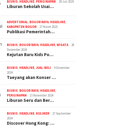
BISNIS
,
HEADLINE
,
PENGINAPAN
29 Juli 2025
Liburan Sekolah Usai…
ADVERTORIAL
,
BOGOR RAYA
,
HEADLINE
,
KABUPATEN BOGOR
27 Maret 2025
Publikasi Pemerintah…
BISNIS
,
BOGOR RAYA
,
HEADLINE
,
WISATA
28
Desember 2024
Kejutan Baru Kids Po…
BISNIS
,
HEADLINE
,
JUAL-BELI
9 Desember
2024
Taeyang akan Konser …
BISNIS
,
BOGOR RAYA
,
HEADLINE
,
PENGINAPAN
15 November 2024
Liburan Seru dan Ber…
BISNIS
,
HEADLINE
,
KULINER
27 September
2024
Discover Hong Kong: …