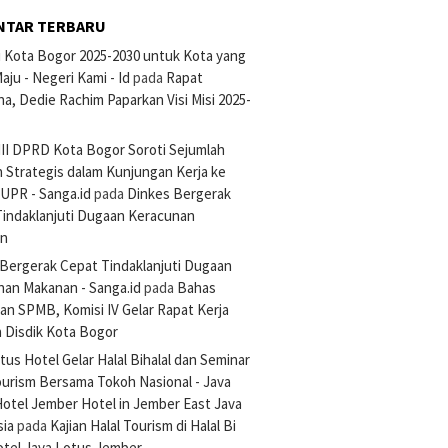
NTAR TERBARU
si Kota Bogor 2025-2030 untuk Kota yang
aju - Negeri Kami - Id
pada
Rapat
na, Dedie Rachim Paparkan Visi Misi 2025-
III DPRD Kota Bogor Soroti Sejumlah
 Strategis dalam Kunjungan Kerja ke
UPR - Sanga.id
pada
Dinkes Bergerak
Tindaklanjuti Dugaan Keracunan
an
Bergerak Cepat Tindaklanjuti Dugaan
nan Makanan - Sanga.id
pada
Bahas
an SPMB, Komisi IV Gelar Rapat Kerja
 Disdik Kota Bogor
tus Hotel Gelar Halal Bihalal dan Seminar
ourism Bersama Tokoh Nasional - Java
otel Jember Hotel in Jember East Java
sia
pada
Kajian Halal Tourism di Halal Bi
otel Java Lotus Jember