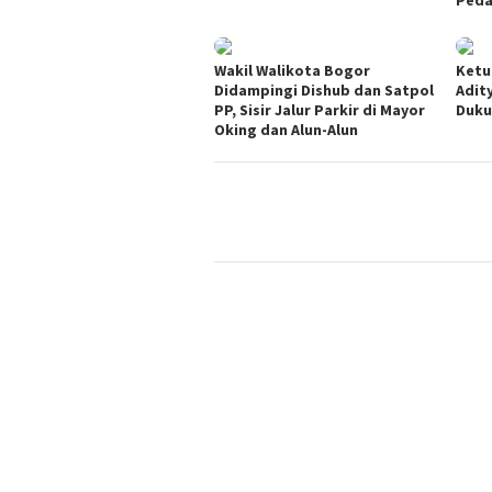
Ped
Wakil Walikota Bogor
Ketu
Didampingi Dishub dan Satpol
Adit
PP, Sisir Jalur Parkir di Mayor
Duku
Oking dan Alun-Alun