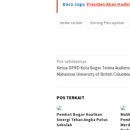
Baca Juga
Presiden Akan Hadir
dedie rachim
Dorong Percepatan
Navigasi
Pos sebelumnya
Ketua DPRD Kota Bogor Terima Audiens
pos
Mahasiswi University of British Columbia
POS TERKAIT
Pemkot Bogor Kuatkan
Wali
Sinergi Tekan Angka Putus
Pemb
Sekolah
Merd