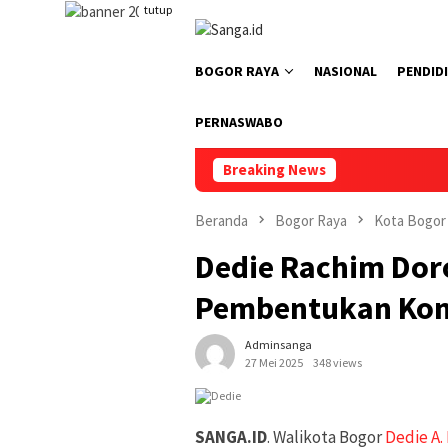
Loncat
tutup
ke
konten
BOGOR RAYA
NASIONAL
PENDID
PERNASWABO
Breaking News
Beranda
Bogor Raya
Kota Bogor
Dedie Rachim Dor
Pembentukan Kom
Adminsanga
27 Mei 2025
348 views
SANGA.ID
. Walikota Bogor
Dedie A.