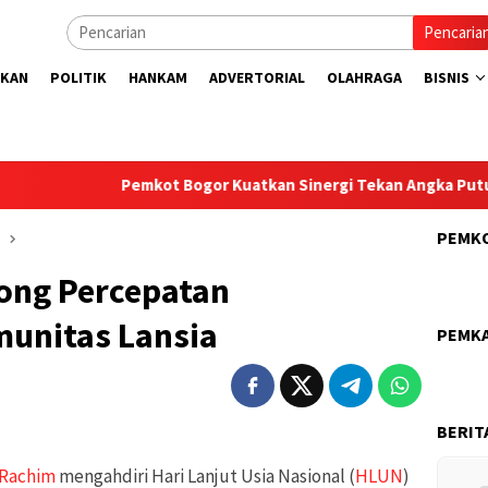
Pencaria
IKAN
POLITIK
HANKAM
ADVERTORIAL
OLAHRAGA
BISNIS
Pemkot Bogor Kuatkan Sinergi Tekan Angka Putus Sek
PEMK
ong Percepatan
unitas Lansia
PEMK
BERIT
 Rachim
mengahdiri Hari Lanjut Usia Nasional (
HLUN
)