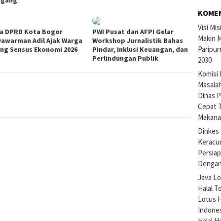
agang
KOME
Visi Mi
a DPRD Kota Bogor
PWI Pusat dan AFPI Gelar
Makin M
yawarman Adil Ajak Warga
Workshop Jurnalistik Bahas
Paripur
ng Sensus Ekonomi 2026
Pindar, Inklusi Keuangan, dan
Perlindungan Publik
2030
Komisi 
Masalah
Dinas P
Cepat 
Makan
Dinkes 
Keracu
Persiap
Dengan
Java Lo
Halal T
Lotus H
Indone
Halal H