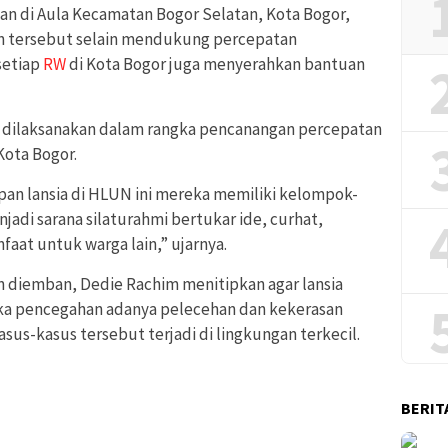
kan di Aula Kecamatan Bogor Selatan, Kota Bogor,
an tersebut selain mendukung percepatan
setiap
RW
di Kota Bogor juga menyerahkan bantuan
i dilaksanakan dalam rangka pencanangan percepatan
Kota Bogor.
apan lansia di HLUN ini mereka memiliki kelompok-
adi sarana silaturahmi bertukar ide, curhat,
faat untuk warga lain,” ujarnya.
an diemban, Dedie Rachim menitipkan agar lansia
ka pencegahan adanya pelecehan dan kekerasan
asus-kasus tersebut terjadi di lingkungan terkecil.
BERIT