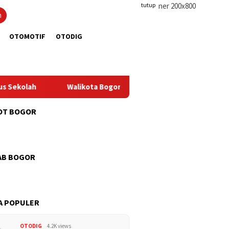
tutup
n
OTOMOTIF
OTODIG
olah
Walikota Bogor Tinjau Pembangunan Pasar Merdeka
OT BOGOR
AB BOGOR
A POPULER
OTODIG
4.2K views