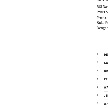
BSI Da
Paket 
Menteng
Buka Pe
Dengan
DE
KO
BI
P
WA
JE
WA