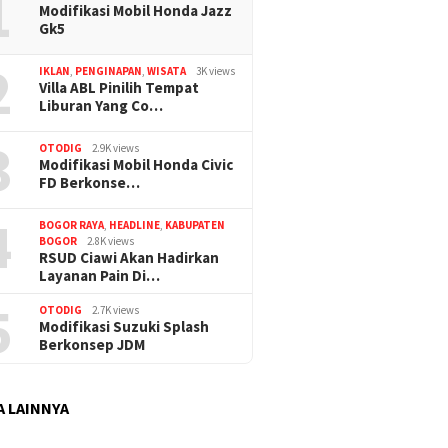
1
Modifikasi Mobil Honda Jazz
Gk5
2
IKLAN
,
PENGINAPAN
,
WISATA
3K views
Villa ABL Pinilih Tempat
Liburan Yang Co…
3
OTODIG
2.9K views
Modifikasi Mobil Honda Civic
FD Berkonse…
4
BOGOR RAYA
,
HEADLINE
,
KABUPATEN
BOGOR
2.8K views
RSUD Ciawi Akan Hadirkan
Layanan Pain Di…
5
OTODIG
2.7K views
Modifikasi Suzuki Splash
Berkonsep JDM
A LAINNYA