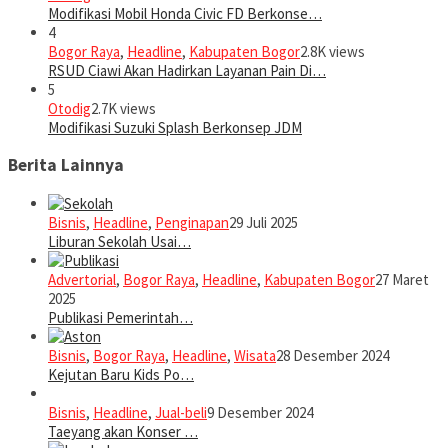
Modifikasi Mobil Honda Civic FD Berkonse…
4
Bogor Raya
,
Headline
,
Kabupaten Bogor
2.8K views
RSUD Ciawi Akan Hadirkan Layanan Pain Di…
5
Otodig
2.7K views
Modifikasi Suzuki Splash Berkonsep JDM
Berita Lainnya
Bisnis
,
Headline
,
Penginapan
29 Juli 2025
Liburan Sekolah Usai…
Advertorial
,
Bogor Raya
,
Headline
,
Kabupaten Bogor
27 Maret
2025
Publikasi Pemerintah…
Bisnis
,
Bogor Raya
,
Headline
,
Wisata
28 Desember 2024
Kejutan Baru Kids Po…
Bisnis
,
Headline
,
Jual-beli
9 Desember 2024
Taeyang akan Konser …