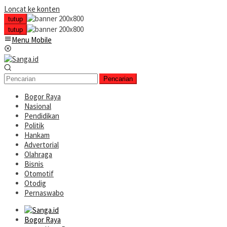
Loncat ke konten
tutup
tutup
Menu Mobile
Pencarian
Bogor Raya
Nasional
Pendidikan
Politik
Hankam
Advertorial
Olahraga
Bisnis
Otomotif
Otodig
Pernaswabo
Bogor Raya