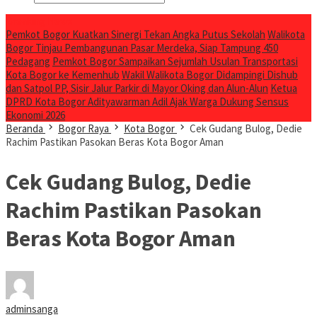
Breaking News
Pemkot Bogor Kuatkan Sinergi Tekan Angka Putus Sekolah
Walikota
Bogor Tinjau Pembangunan Pasar Merdeka, Siap Tampung 450
Pedagang
Pemkot Bogor Sampaikan Sejumlah Usulan Transportasi
Kota Bogor ke Kemenhub
Wakil Walikota Bogor Didampingi Dishub
dan Satpol PP, Sisir Jalur Parkir di Mayor Oking dan Alun-Alun
Ketua
DPRD Kota Bogor Adityawarman Adil Ajak Warga Dukung Sensus
Ekonomi 2026
Beranda
Bogor Raya
Kota Bogor
Cek Gudang Bulog, Dedie
Rachim Pastikan Pasokan Beras Kota Bogor Aman
Cek Gudang Bulog, Dedie
Rachim Pastikan Pasokan
Beras Kota Bogor Aman
adminsanga