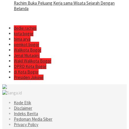
Rachim Buka Peluang Kerja sama Wisata Sejarah Dengan
Belanda
dedie rachim
kota bogor
bima arya
pemkot bogor
Walikota Bogor
Jenal Mutaqin:
Wakil Walikota Bogor
DPRD Kota Bogor
di Kota Bogor
Presiden Jokowi
Kode Etik
Disclaimer
Indeks Berita
Pedoman Media Siber
Privacy Policy