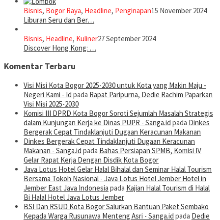
Bisnis
,
Bogor Raya
,
Headline
,
Penginapan
15 November 2024
Liburan Seru dan Ber…
Bisnis
,
Headline
,
Kuliner
27 September 2024
Discover Hong Kong: …
Komentar Terbaru
Visi Misi Kota Bogor 2025-2030 untuk Kota yang Makin Maju -
Negeri Kami - Id
pada
Rapat Paripurna, Dedie Rachim Paparkan
Visi Misi 2025-2030
Komisi III DPRD Kota Bogor Soroti Sejumlah Masalah Strategis
dalam Kunjungan Kerja ke Dinas PUPR - Sanga.id
pada
Dinkes
Bergerak Cepat Tindaklanjuti Dugaan Keracunan Makanan
Dinkes Bergerak Cepat Tindaklanjuti Dugaan Keracunan
Makanan - Sanga.id
pada
Bahas Persiapan SPMB, Komisi IV
Gelar Rapat Kerja Dengan Disdik Kota Bogor
Java Lotus Hotel Gelar Halal Bihalal dan Seminar Halal Tourism
Bersama Tokoh Nasional - Java Lotus Hotel Jember Hotel in
Jember East Java Indonesia
pada
Kajian Halal Tourism di Halal
Bi Halal Hotel Java Lotus Jember
BSI Dan RSUD Kota Bogor Salurkan Bantuan Paket Sembako
Kepada Warga Rusunawa Menteng Asri - Sanga.id
pada
Dedie