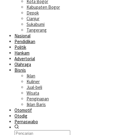
Kota Bogor
Kabupaten Bogor
Depok
Cianjur
Sukabumi
Tangerang
Nasional
Pendidikan
Politik
Hankam
Advertorial
Olahraga
Bisnis
Iklan
Kuliner
Jual-beli
Wisata
Penginapan
Iklan Baris
Otomotif
Otodig
Pernaswabo