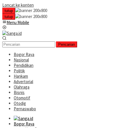
Loncat ke konten
tutup
tutup
Menu Mobile
Pencarian
Bogor Raya
Nasional
Pendidikan
Politik
Hankam
Advertorial
Olahraga
Bisnis
Otomotif
Otodig
Pernaswabo
Bogor Raya