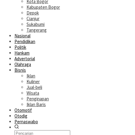
Kota Bogor
Kabupaten Bogor
Depok
Cianjur
Sukabumi
Tangerang
Nasional
Pendidikan
Politik
Hankam
Advertorial
Olahraga
Bisnis
Iklan
Kuliner
Jual-beli
Wisata
Penginapan
Iklan Baris
Otomotif
Otodig
Pernaswabo