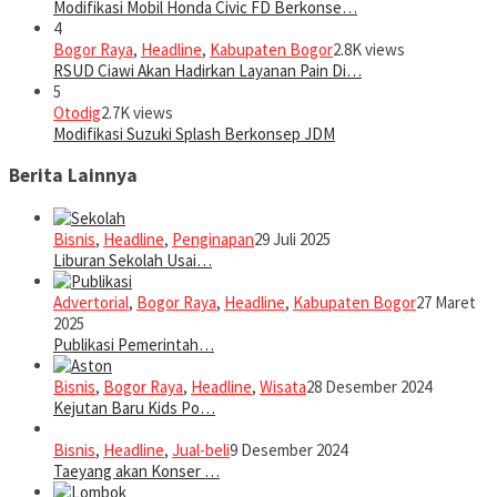
Modifikasi Mobil Honda Civic FD Berkonse…
4
Bogor Raya
,
Headline
,
Kabupaten Bogor
2.8K views
RSUD Ciawi Akan Hadirkan Layanan Pain Di…
5
Otodig
2.7K views
Modifikasi Suzuki Splash Berkonsep JDM
Berita Lainnya
Bisnis
,
Headline
,
Penginapan
29 Juli 2025
Liburan Sekolah Usai…
Advertorial
,
Bogor Raya
,
Headline
,
Kabupaten Bogor
27 Maret
2025
Publikasi Pemerintah…
Bisnis
,
Bogor Raya
,
Headline
,
Wisata
28 Desember 2024
Kejutan Baru Kids Po…
Bisnis
,
Headline
,
Jual-beli
9 Desember 2024
Taeyang akan Konser …