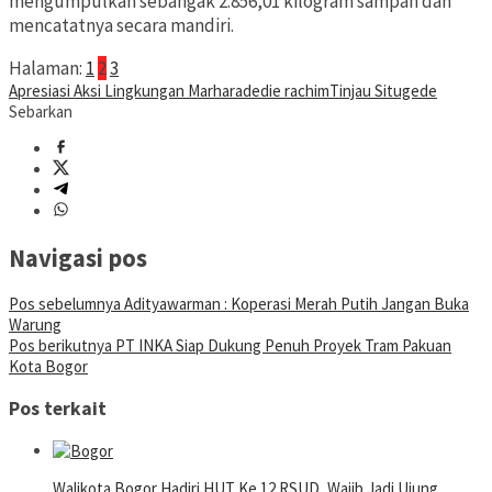
mengumpulkan sebangak 2.856,01 kilogram sampah dan
mencatatnya secara mandiri.
Halaman:
1
2
3
Apresiasi Aksi Lingkungan Marhara
dedie rachim
Tinjau Situgede
Sebarkan
Navigasi pos
Pos sebelumnya
Adityawarman : Koperasi Merah Putih Jangan Buka
Warung
Pos berikutnya
PT INKA Siap Dukung Penuh Proyek Tram Pakuan
Kota Bogor
Pos terkait
Walikota Bogor Hadiri HUT Ke 12 RSUD, Wajib Jadi Ujung