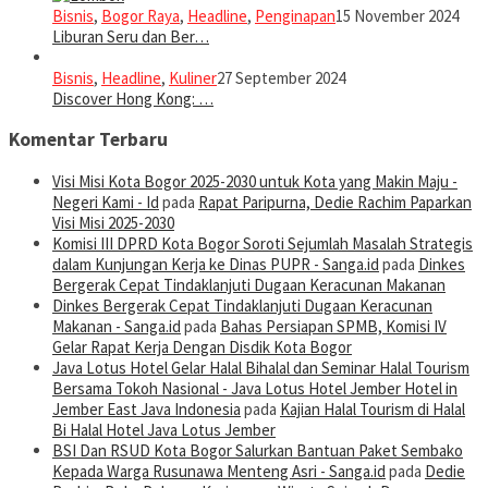
Bisnis
,
Bogor Raya
,
Headline
,
Penginapan
15 November 2024
Liburan Seru dan Ber…
Bisnis
,
Headline
,
Kuliner
27 September 2024
Discover Hong Kong: …
Komentar Terbaru
Visi Misi Kota Bogor 2025-2030 untuk Kota yang Makin Maju -
Negeri Kami - Id
pada
Rapat Paripurna, Dedie Rachim Paparkan
Visi Misi 2025-2030
Komisi III DPRD Kota Bogor Soroti Sejumlah Masalah Strategis
dalam Kunjungan Kerja ke Dinas PUPR - Sanga.id
pada
Dinkes
Bergerak Cepat Tindaklanjuti Dugaan Keracunan Makanan
Dinkes Bergerak Cepat Tindaklanjuti Dugaan Keracunan
Makanan - Sanga.id
pada
Bahas Persiapan SPMB, Komisi IV
Gelar Rapat Kerja Dengan Disdik Kota Bogor
Java Lotus Hotel Gelar Halal Bihalal dan Seminar Halal Tourism
Bersama Tokoh Nasional - Java Lotus Hotel Jember Hotel in
Jember East Java Indonesia
pada
Kajian Halal Tourism di Halal
Bi Halal Hotel Java Lotus Jember
BSI Dan RSUD Kota Bogor Salurkan Bantuan Paket Sembako
Kepada Warga Rusunawa Menteng Asri - Sanga.id
pada
Dedie