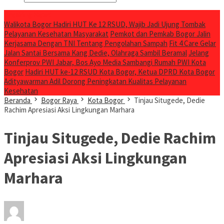
Breaking News
Walikota Bogor Hadiri HUT Ke 12 RSUD, Wajib Jadi Ujung Tombak
Pelayanan Kesehatan Masyarakat
Pemkot dan Pemkab Bogor Jalin
Kerjasama Dengan TNI Tentang Pengolahan Sampah
Fit 4 Care Gelar
Jalan Santai Bersama Kang Dedie, Olahraga Sambil Beramal
Jelang
Konferprov PWI Jabar, Bos Ayo Media Sambangi Rumah PWI Kota
Bogor
Hadiri HUT ke-12 RSUD Kota Bogor, Ketua DPRD Kota Bogor
Adityawarman Adil Dorong Peningkatan Kualitas Pelayanan
Kesehatan
Beranda
Bogor Raya
Kota Bogor
Tinjau Situgede, Dedie
Rachim Apresiasi Aksi Lingkungan Marhara
Tinjau Situgede, Dedie Rachim
Apresiasi Aksi Lingkungan
Marhara