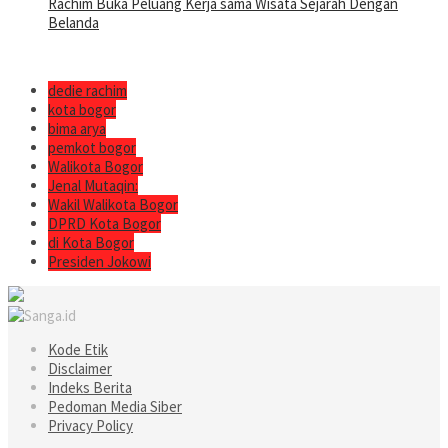
Rachim Buka Peluang Kerja sama Wisata Sejarah Dengan
Belanda
dedie rachim
kota bogor
bima arya
pemkot bogor
Walikota Bogor
Jenal Mutaqin:
Wakil Walikota Bogor
DPRD Kota Bogor
di Kota Bogor
Presiden Jokowi
Kode Etik
Disclaimer
Indeks Berita
Pedoman Media Siber
Privacy Policy