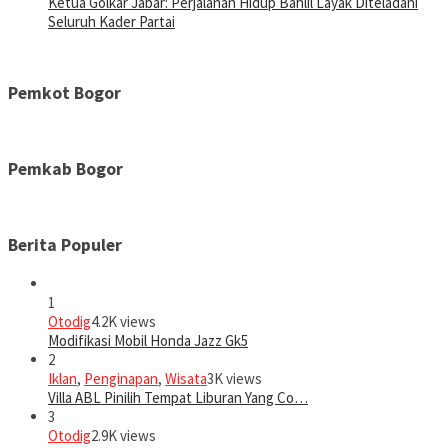
Ketua Golkar Jabar: Perjalanan Hidup Bahlil Layak Diteladani
Seluruh Kader Partai
Pemkot Bogor
Pemkab Bogor
Berita Populer
1
Otodig
4.2K views
Modifikasi Mobil Honda Jazz Gk5
2
Iklan
,
Penginapan
,
Wisata
3K views
Villa ABL Pinilih Tempat Liburan Yang Co…
3
Otodig
2.9K views