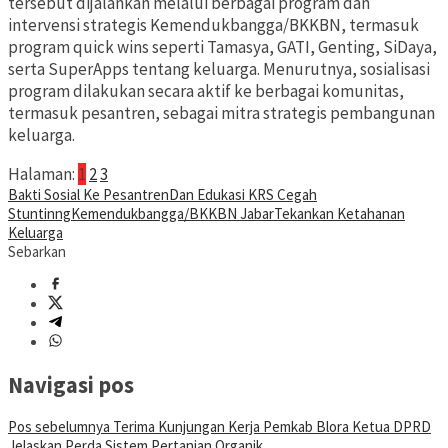
tersebut dijalankan melalui berbagai program dan
intervensi strategis Kemendukbangga/BKKBN, termasuk
program quick wins seperti Tamasya, GATI, Genting, SiDaya,
serta SuperApps tentang keluarga. Menurutnya, sosialisasi
program dilakukan secara aktif ke berbagai komunitas,
termasuk pesantren, sebagai mitra strategis pembangunan
keluarga.
Halaman:
1
2
3
Bakti Sosial Ke Pesantren
Dan Edukasi KRS Cegah
Stuntinng
Kemendukbangga/BKKBN Jabar
Tekankan Ketahanan
Keluarga
Sebarkan
Navigasi pos
Pos sebelumnya
Terima Kunjungan Kerja Pemkab Blora Ketua DPRD
Jelaskan Perda Sistem Pertanian Organik