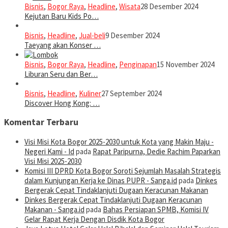
Bisnis
,
Bogor Raya
,
Headline
,
Wisata
28 Desember 2024
Kejutan Baru Kids Po…
Bisnis
,
Headline
,
Jual-beli
9 Desember 2024
Taeyang akan Konser …
Bisnis
,
Bogor Raya
,
Headline
,
Penginapan
15 November 2024
Liburan Seru dan Ber…
Bisnis
,
Headline
,
Kuliner
27 September 2024
Discover Hong Kong: …
Komentar Terbaru
Visi Misi Kota Bogor 2025-2030 untuk Kota yang Makin Maju -
Negeri Kami - Id
pada
Rapat Paripurna, Dedie Rachim Paparkan
Visi Misi 2025-2030
Komisi III DPRD Kota Bogor Soroti Sejumlah Masalah Strategis
dalam Kunjungan Kerja ke Dinas PUPR - Sanga.id
pada
Dinkes
Bergerak Cepat Tindaklanjuti Dugaan Keracunan Makanan
Dinkes Bergerak Cepat Tindaklanjuti Dugaan Keracunan
Makanan - Sanga.id
pada
Bahas Persiapan SPMB, Komisi IV
Gelar Rapat Kerja Dengan Disdik Kota Bogor