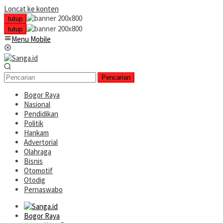
Loncat ke konten
tutup
tutup
Menu Mobile
Pencarian
Bogor Raya
Nasional
Pendidikan
Politik
Hankam
Advertorial
Olahraga
Bisnis
Otomotif
Otodig
Pernaswabo
Bogor Raya