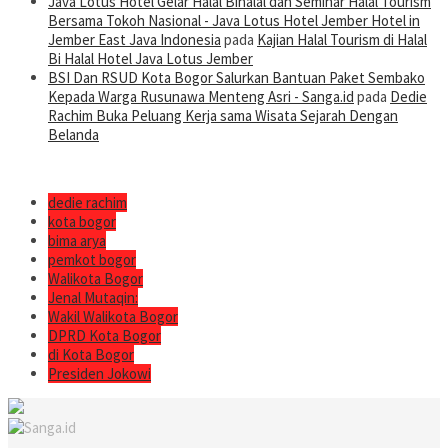
Java Lotus Hotel Gelar Halal Bihalal dan Seminar Halal Tourism
Bersama Tokoh Nasional - Java Lotus Hotel Jember Hotel in
Jember East Java Indonesia
pada
Kajian Halal Tourism di Halal
Bi Halal Hotel Java Lotus Jember
BSI Dan RSUD Kota Bogor Salurkan Bantuan Paket Sembako
Kepada Warga Rusunawa Menteng Asri - Sanga.id
pada
Dedie
Rachim Buka Peluang Kerja sama Wisata Sejarah Dengan
Belanda
dedie rachim
kota bogor
bima arya
pemkot bogor
Walikota Bogor
Jenal Mutaqin:
Wakil Walikota Bogor
DPRD Kota Bogor
di Kota Bogor
Presiden Jokowi