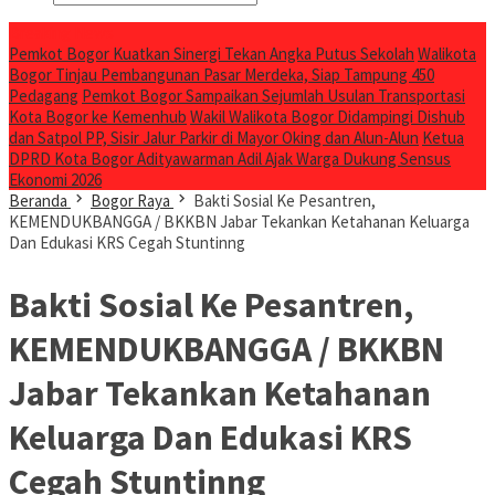
Breaking News
Pemkot Bogor Kuatkan Sinergi Tekan Angka Putus Sekolah
Walikota
Bogor Tinjau Pembangunan Pasar Merdeka, Siap Tampung 450
Pedagang
Pemkot Bogor Sampaikan Sejumlah Usulan Transportasi
Kota Bogor ke Kemenhub
Wakil Walikota Bogor Didampingi Dishub
dan Satpol PP, Sisir Jalur Parkir di Mayor Oking dan Alun-Alun
Ketua
DPRD Kota Bogor Adityawarman Adil Ajak Warga Dukung Sensus
Ekonomi 2026
Beranda
Bogor Raya
Bakti Sosial Ke Pesantren,
KEMENDUKBANGGA / BKKBN Jabar Tekankan Ketahanan Keluarga
Dan Edukasi KRS Cegah Stuntinng
Bakti Sosial Ke Pesantren,
KEMENDUKBANGGA / BKKBN
Jabar Tekankan Ketahanan
Keluarga Dan Edukasi KRS
Cegah Stuntinng