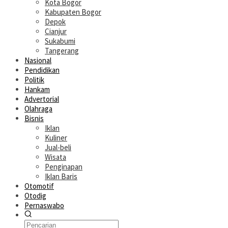
Kota Bogor
Kabupaten Bogor
Depok
Cianjur
Sukabumi
Tangerang
Nasional
Pendidikan
Politik
Hankam
Advertorial
Olahraga
Bisnis
Iklan
Kuliner
Jual-beli
Wisata
Penginapan
Iklan Baris
Otomotif
Otodig
Pernaswabo