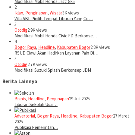
Modifikasi Mobil Honda Jazz Gk5
2
Iklan
,
Penginapan
,
Wisata
3K views
Villa ABL Pinilih Tempat Liburan Yang Co…
3
Otodig
2.9K views
Modifikasi Mobil Honda Civic FD Berkonse…
4
Bogor Raya
,
Headline
,
Kabupaten Bogor
2.8K views
RSUD Ciawi Akan Hadirkan Layanan Pain Di…
5
Otodig
2.7K views
Modifikasi Suzuki Splash Berkonsep JDM
Berita Lainnya
Bisnis
,
Headline
,
Penginapan
29 Juli 2025
Liburan Sekolah Usai…
Advertorial
,
Bogor Raya
,
Headline
,
Kabupaten Bogor
27 Maret
2025
Publikasi Pemerintah…