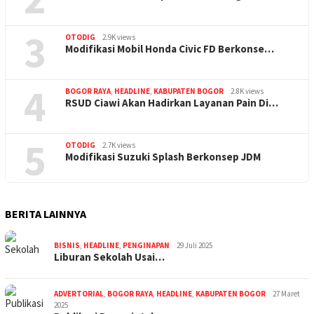
3
OTODIG
2.9K views
Modifikasi Mobil Honda Civic FD Berkonse…
4
BOGOR RAYA
,
HEADLINE
,
KABUPATEN BOGOR
2.8K views
RSUD Ciawi Akan Hadirkan Layanan Pain Di…
5
OTODIG
2.7K views
Modifikasi Suzuki Splash Berkonsep JDM
BERITA LAINNYA
BISNIS
,
HEADLINE
,
PENGINAPAN
29 Juli 2025
Liburan Sekolah Usai…
ADVERTORIAL
,
BOGOR RAYA
,
HEADLINE
,
KABUPATEN BOGOR
27 Maret
2025