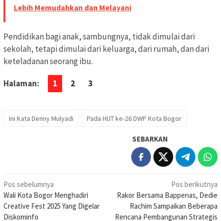
Lebih Memudahkan dan Melayani
Pendidikan bagi anak, sambungnya, tidak dimulai dari
sekolah, tetapi dimulai dari keluarga, dari rumah, dan dari
keteladanan seorang ibu.
Halaman:
1
2
3
Ini Kata Denny Mulyadi
Pada HUT ke-26 DWP Kota Bogor
SEBARKAN
Navigasi
Pos sebelumnya
Pos berikutnya
Wali Kota Bogor Menghadiri
Rakor Bersama Bappenas, Dedie
pos
Creative Fest 2025 Yang Digelar
Rachim Sampaikan Beberapa
Diskominfo
Rencana Pembangunan Strategis