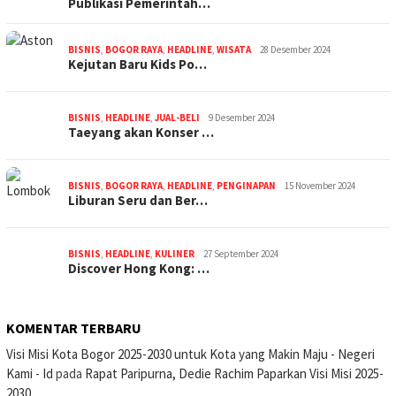
Publikasi Pemerintah…
BISNIS
,
BOGOR RAYA
,
HEADLINE
,
WISATA
28 Desember 2024
Kejutan Baru Kids Po…
BISNIS
,
HEADLINE
,
JUAL-BELI
9 Desember 2024
Taeyang akan Konser …
BISNIS
,
BOGOR RAYA
,
HEADLINE
,
PENGINAPAN
15 November 2024
Liburan Seru dan Ber…
BISNIS
,
HEADLINE
,
KULINER
27 September 2024
Discover Hong Kong: …
KOMENTAR TERBARU
Visi Misi Kota Bogor 2025-2030 untuk Kota yang Makin Maju - Negeri
Kami - Id
pada
Rapat Paripurna, Dedie Rachim Paparkan Visi Misi 2025-
2030