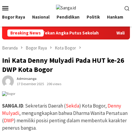
Loncat
Menu
ke
Mobile
konten
Bogor Raya
Nasional
Pendidikan
Politik
Hankam
Kuatkan Sinergi Tekan Angka Putus Sekolah
Breaking News
Walikota B
Beranda
Bogor Raya
Kota Bogor
Ini Kata Denny Mulyadi Pada HUT ke-26
DWP Kota Bogor
Adminsanga
17 Desember 2025
206 views
SANGA.ID
. Sekretaris Daerah (
Sekda
) Kota Bogor,
Denny
Mulyadi
, mengungkapkan bahwa Dharma Wanita Persatuan
(
DWP
) memiliki posisi penting dalam membentuk karakter
penerus bangsa.