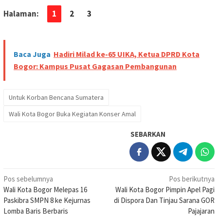
Halaman:
1
2
3
Baca Juga
Hadiri Milad ke-65 UIKA, Ketua DPRD Kota
Bogor: Kampus Pusat Gagasan Pembangunan
Untuk Korban Bencana Sumatera
Wali Kota Bogor Buka Kegiatan Konser Amal
SEBARKAN
Navigasi
Pos sebelumnya
Pos berikutnya
Wali Kota Bogor Melepas 16
Wali Kota Bogor Pimpin Apel Pagi
pos
Paskibra SMPN 8 ke Kejurnas
di Dispora Dan Tinjau Sarana GOR
Lomba Baris Berbaris
Pajajaran