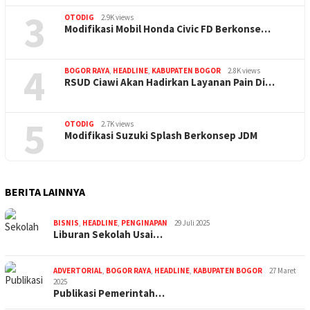
3
OTODIG
2.9K views
Modifikasi Mobil Honda Civic FD Berkonse…
4
BOGOR RAYA
,
HEADLINE
,
KABUPATEN BOGOR
2.8K views
RSUD Ciawi Akan Hadirkan Layanan Pain Di…
5
OTODIG
2.7K views
Modifikasi Suzuki Splash Berkonsep JDM
BERITA LAINNYA
BISNIS
,
HEADLINE
,
PENGINAPAN
29 Juli 2025
Liburan Sekolah Usai…
ADVERTORIAL
,
BOGOR RAYA
,
HEADLINE
,
KABUPATEN BOGOR
27 Maret
2025
Publikasi Pemerintah…