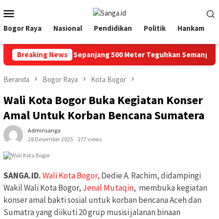
Loncat
Menu
ke
Mobile
konten
Bogor Raya
Nasional
Pendidikan
Politik
Hankam
11, Kirab Bendera Sepanjang 500 Meter Teguhkan Semangat Nasi
Breaking News
Beranda
Bogor Raya
Kota Bogor
Wali Kota Bogor Buka Kegiatan Konser
Amal Untuk Korban Bencana Sumatera
Adminsanga
28 Desember 2025
277 views
SANGA.ID.
Wali Kota Bogor,
Dedie A. Rachim, didampingi
Wakil Wali Kota Bogor,
Jenal Mutaqin
, membuka kegiatan
konser amal bakti sosial untuk korban bencana Aceh dan
Sumatra yang diikuti 20 grup musisi jalanan binaan