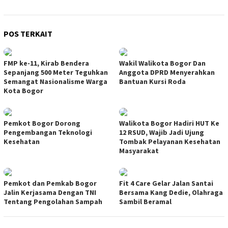
POS TERKAIT
FMP ke-11, Kirab Bendera
Wakil Walikota Bogor Dan
Sepanjang 500 Meter Teguhkan
Anggota DPRD Menyerahkan
Semangat Nasionalisme Warga
Bantuan Kursi Roda
Kota Bogor
Pemkot Bogor Dorong
Walikota Bogor Hadiri HUT Ke
Pengembangan Teknologi
12 RSUD, Wajib Jadi Ujung
Kesehatan
Tombak Pelayanan Kesehatan
Masyarakat
Pemkot dan Pemkab Bogor
Fit 4 Care Gelar Jalan Santai
Jalin Kerjasama Dengan TNI
Bersama Kang Dedie, Olahraga
Tentang Pengolahan Sampah
Sambil Beramal