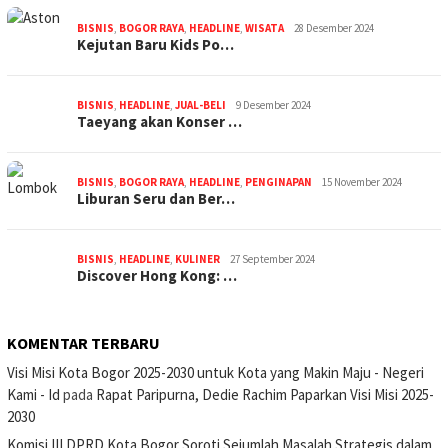
BISNIS
,
BOGOR RAYA
,
HEADLINE
,
WISATA
28 Desember 2024
Kejutan Baru Kids Po…
BISNIS
,
HEADLINE
,
JUAL-BELI
9 Desember 2024
Taeyang akan Konser …
BISNIS
,
BOGOR RAYA
,
HEADLINE
,
PENGINAPAN
15 November 2024
Liburan Seru dan Ber…
BISNIS
,
HEADLINE
,
KULINER
27 September 2024
Discover Hong Kong: …
KOMENTAR TERBARU
Visi Misi Kota Bogor 2025-2030 untuk Kota yang Makin Maju - Negeri
Kami - Id
pada
Rapat Paripurna, Dedie Rachim Paparkan Visi Misi 2025-
2030
Komisi III DPRD Kota Bogor Soroti Sejumlah Masalah Strategis dalam