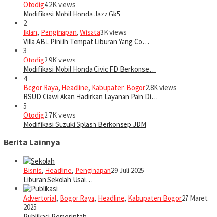
Otodig
4.2K views
Modifikasi Mobil Honda Jazz Gk5
2
Iklan
,
Penginapan
,
Wisata
3K views
Villa ABL Pinilih Tempat Liburan Yang Co…
3
Otodig
2.9K views
Modifikasi Mobil Honda Civic FD Berkonse…
4
Bogor Raya
,
Headline
,
Kabupaten Bogor
2.8K views
RSUD Ciawi Akan Hadirkan Layanan Pain Di…
5
Otodig
2.7K views
Modifikasi Suzuki Splash Berkonsep JDM
Berita Lainnya
Bisnis
,
Headline
,
Penginapan
29 Juli 2025
Liburan Sekolah Usai…
Advertorial
,
Bogor Raya
,
Headline
,
Kabupaten Bogor
27 Maret
2025
Publikasi Pemerintah…