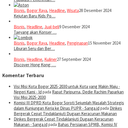
Bisnis
,
Bogor Raya
,
Headline
,
Wisata
28 Desember 2024
Kejutan Baru Kids Po…
Bisnis
,
Headline
,
Jual-beli
9 Desember 2024
Taeyang akan Konser …
Bisnis
,
Bogor Raya
,
Headline
,
Penginapan
15 November 2024
Liburan Seru dan Ber…
Bisnis
,
Headline
,
Kuliner
27 September 2024
Discover Hong Kong: …
Komentar Terbaru
Visi Misi Kota Bogor 2025-2030 untuk Kota yang Makin Maju -
Negeri Kami - Id
pada
Rapat Paripurna, Dedie Rachim Paparkan
Visi Misi 2025-2030
Komisi III DPRD Kota Bogor Soroti Sejumlah Masalah Strategis
dalam Kunjungan Kerja ke Dinas PUPR - Sanga.id
pada
Dinkes
Bergerak Cepat Tindaklanjuti Dugaan Keracunan Makanan
Dinkes Bergerak Cepat Tindaklanjuti Dugaan Keracunan
Makanan - Sanga.id
pada
Bahas Persiapan SPMB, Komisi IV