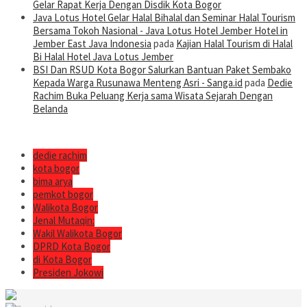
Gelar Rapat Kerja Dengan Disdik Kota Bogor
Java Lotus Hotel Gelar Halal Bihalal dan Seminar Halal Tourism
Bersama Tokoh Nasional - Java Lotus Hotel Jember Hotel in
Jember East Java Indonesia
pada
Kajian Halal Tourism di Halal
Bi Halal Hotel Java Lotus Jember
BSI Dan RSUD Kota Bogor Salurkan Bantuan Paket Sembako
Kepada Warga Rusunawa Menteng Asri - Sanga.id
pada
Dedie
Rachim Buka Peluang Kerja sama Wisata Sejarah Dengan
Belanda
dedie rachim
kota bogor
bima arya
pemkot bogor
Walikota Bogor
Jenal Mutaqin:
Wakil Walikota Bogor
DPRD Kota Bogor
di Kota Bogor
Presiden Jokowi