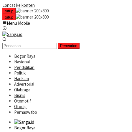
Loncat ke konten
tutup
tutup
Menu Mobile
Pencarian
Bogor Raya
Nasional
Pendidikan
Politik
Hankam
Advertorial
Olahraga
Bisnis
Otomotif
Otodig
Pernaswabo
Bogor Raya