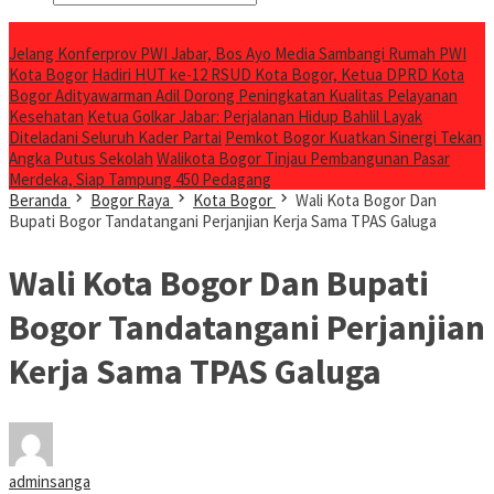
Breaking News
Jelang Konferprov PWI Jabar, Bos Ayo Media Sambangi Rumah PWI
Kota Bogor
Hadiri HUT ke-12 RSUD Kota Bogor, Ketua DPRD Kota
Bogor Adityawarman Adil Dorong Peningkatan Kualitas Pelayanan
Kesehatan
Ketua Golkar Jabar: Perjalanan Hidup Bahlil Layak
Diteladani Seluruh Kader Partai
Pemkot Bogor Kuatkan Sinergi Tekan
Angka Putus Sekolah
Walikota Bogor Tinjau Pembangunan Pasar
Merdeka, Siap Tampung 450 Pedagang
Beranda
Bogor Raya
Kota Bogor
Wali Kota Bogor Dan
Bupati Bogor Tandatangani Perjanjian Kerja Sama TPAS Galuga
Wali Kota Bogor Dan Bupati
Bogor Tandatangani Perjanjian
Kerja Sama TPAS Galuga
adminsanga