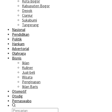
Kota Bogor
Kabupaten Bogor
Depok
Cianjur
Sukabumi
Tangerang
Nasional
Pendidikan
Politik
Hankam
Advertorial
Olahraga
Bisnis
Iklan
Kuliner
Jual-beli
Wisata
Penginapan
Iklan Baris
Otomotif
Otodig
Pernaswabo