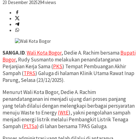
23 Desember 2025
294 views
SANGA.ID
.
Wali Kota Bogor
, Dedie A. Rachim bersama
Bupati
Bogor
, Rudy Susmanto melakukan penandatanganan
Perjanjian Kerja Sama (
PKS
) Tempat Pembuangan Akhir
Sampah (
TPAS
) Galuga di halaman Klinik Utama Rawat Inap
Parung, Selasa (23/12/2025).
Menurut Wali Kota Bogor, Dedie A. Rachim
penandatanganan ini menjadi ujung dari proses panjang
yang telah dilalui dengan melengkapi berbagai persyaratan
menuju Waste to Energy
(WtE
), yakni pengolahan sampah
menjadi energi listrik melalui Pembangkit Listrik Tenaga
Sampah (
PLTSa
) di lahan bersama TPAS Galuga.
Proses administrasi yang telah dilalui di antaranya