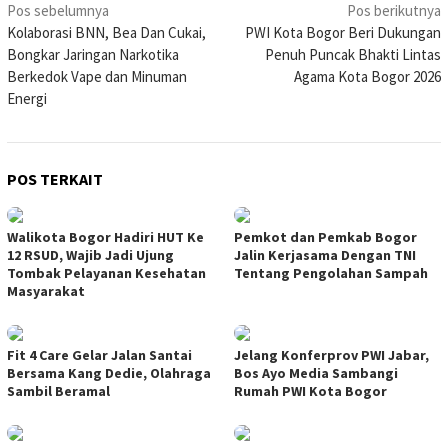
Navigasi
Pos sebelumnya
Pos berikutnya
Kolaborasi BNN, Bea Dan Cukai,
PWI Kota Bogor Beri Dukungan
pos
Bongkar Jaringan Narkotika
Penuh Puncak Bhakti Lintas
Berkedok Vape dan Minuman
Agama Kota Bogor 2026
Energi
POS TERKAIT
Walikota Bogor Hadiri HUT Ke
Pemkot dan Pemkab Bogor
12 RSUD, Wajib Jadi Ujung
Jalin Kerjasama Dengan TNI
Tombak Pelayanan Kesehatan
Tentang Pengolahan Sampah
Masyarakat
Fit 4 Care Gelar Jalan Santai
Jelang Konferprov PWI Jabar,
Bersama Kang Dedie, Olahraga
Bos Ayo Media Sambangi
Sambil Beramal
Rumah PWI Kota Bogor