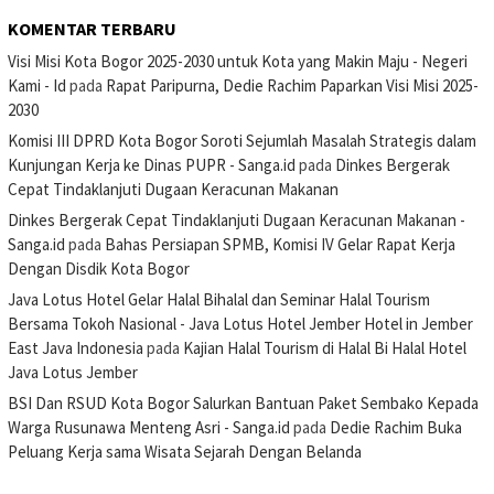
KOMENTAR TERBARU
Visi Misi Kota Bogor 2025-2030 untuk Kota yang Makin Maju - Negeri
Kami - Id
pada
Rapat Paripurna, Dedie Rachim Paparkan Visi Misi 2025-
2030
Komisi III DPRD Kota Bogor Soroti Sejumlah Masalah Strategis dalam
Kunjungan Kerja ke Dinas PUPR - Sanga.id
pada
Dinkes Bergerak
Cepat Tindaklanjuti Dugaan Keracunan Makanan
Dinkes Bergerak Cepat Tindaklanjuti Dugaan Keracunan Makanan -
Sanga.id
pada
Bahas Persiapan SPMB, Komisi IV Gelar Rapat Kerja
Dengan Disdik Kota Bogor
Java Lotus Hotel Gelar Halal Bihalal dan Seminar Halal Tourism
Bersama Tokoh Nasional - Java Lotus Hotel Jember Hotel in Jember
East Java Indonesia
pada
Kajian Halal Tourism di Halal Bi Halal Hotel
Java Lotus Jember
BSI Dan RSUD Kota Bogor Salurkan Bantuan Paket Sembako Kepada
Warga Rusunawa Menteng Asri - Sanga.id
pada
Dedie Rachim Buka
Peluang Kerja sama Wisata Sejarah Dengan Belanda