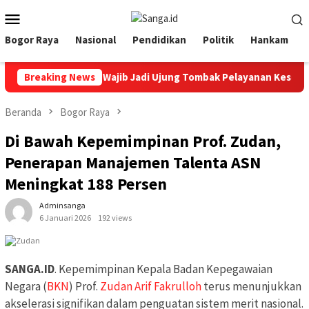
Loncat
Menu
ke
Mobile
konten
Bogor Raya
Nasional
Pendidikan
Politik
Hankam
 HUT Ke 12 RSUD, Wajib Jadi Ujung Tombak Pelayanan Kesehatan 
Breaking News
Beranda
Bogor Raya
Di Bawah Kepemimpinan Prof. Zudan,
Penerapan Manajemen Talenta ASN
Meningkat 188 Persen
Adminsanga
6 Januari 2026
192 views
SANGA.ID
. Kepemimpinan Kepala Badan Kepegawaian
Negara (
BKN
) Prof.
Zudan Arif Fakrulloh
terus menunjukkan
akselerasi signifikan dalam penguatan sistem merit nasional.