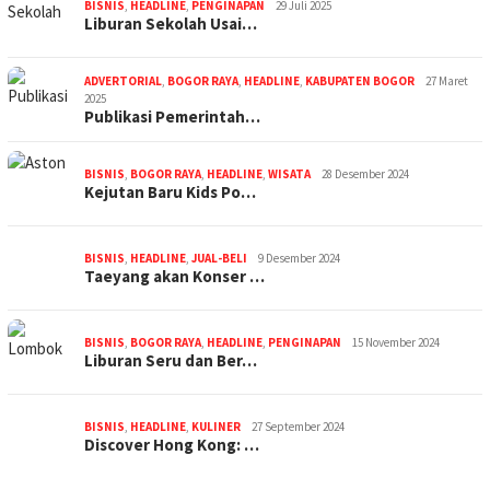
BISNIS
,
HEADLINE
,
PENGINAPAN
29 Juli 2025
Liburan Sekolah Usai…
ADVERTORIAL
,
BOGOR RAYA
,
HEADLINE
,
KABUPATEN BOGOR
27 Maret
2025
Publikasi Pemerintah…
BISNIS
,
BOGOR RAYA
,
HEADLINE
,
WISATA
28 Desember 2024
Kejutan Baru Kids Po…
BISNIS
,
HEADLINE
,
JUAL-BELI
9 Desember 2024
Taeyang akan Konser …
BISNIS
,
BOGOR RAYA
,
HEADLINE
,
PENGINAPAN
15 November 2024
Liburan Seru dan Ber…
BISNIS
,
HEADLINE
,
KULINER
27 September 2024
Discover Hong Kong: …