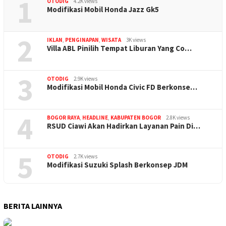
1
OTODIG
4.2K views
Modifikasi Mobil Honda Jazz Gk5
2
IKLAN
,
PENGINAPAN
,
WISATA
3K views
Villa ABL Pinilih Tempat Liburan Yang Co…
3
OTODIG
2.9K views
Modifikasi Mobil Honda Civic FD Berkonse…
4
BOGOR RAYA
,
HEADLINE
,
KABUPATEN BOGOR
2.8K views
RSUD Ciawi Akan Hadirkan Layanan Pain Di…
5
OTODIG
2.7K views
Modifikasi Suzuki Splash Berkonsep JDM
BERITA LAINNYA