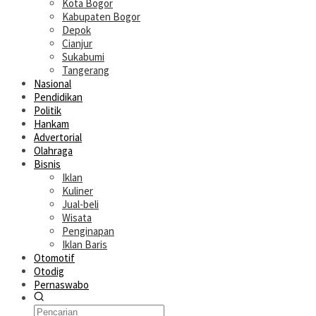
Kota Bogor
Kabupaten Bogor
Depok
Cianjur
Sukabumi
Tangerang
Nasional
Pendidikan
Politik
Hankam
Advertorial
Olahraga
Bisnis
Iklan
Kuliner
Jual-beli
Wisata
Penginapan
Iklan Baris
Otomotif
Otodig
Pernaswabo