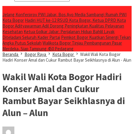
Breaking News
Jelang Konferprov PWI Jabar, Bos Ayo Media Sambangi Rumah PWI
Kota Bogor
Hadiri HUT ke-12 RSUD Kota Bogor, Ketua DPRD Kota
Bogor Adityawarman Adil Dorong Peningkatan Kualitas Pelayanan
Kesehatan
Ketua Golkar Jabar: Perjalanan Hidup Bahlil Layak
Diteladani Seluruh Kader Partai
Pemkot Bogor Kuatkan Sinergi Tekan
Angka Putus Sekolah
Walikota Bogor Tinjau Pembangunan Pasar
Merdeka, Siap Tampung 450 Pedagang
Beranda
Bogor Raya
Kota Bogor
Wakil Wali Kota Bogor
Hadiri Konser Amal dan Cukur Rambut Bayar Seikhlasnya di Alun - Alun
Wakil Wali Kota Bogor Hadiri
Konser Amal dan Cukur
Rambut Bayar Seikhlasnya di
Alun – Alun