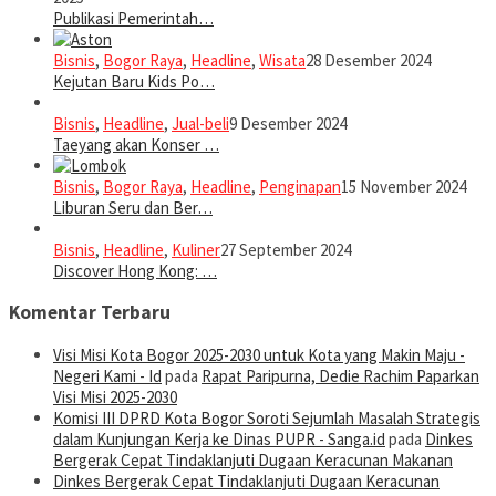
Publikasi Pemerintah…
Bisnis
,
Bogor Raya
,
Headline
,
Wisata
28 Desember 2024
Kejutan Baru Kids Po…
Bisnis
,
Headline
,
Jual-beli
9 Desember 2024
Taeyang akan Konser …
Bisnis
,
Bogor Raya
,
Headline
,
Penginapan
15 November 2024
Liburan Seru dan Ber…
Bisnis
,
Headline
,
Kuliner
27 September 2024
Discover Hong Kong: …
Komentar Terbaru
Visi Misi Kota Bogor 2025-2030 untuk Kota yang Makin Maju -
Negeri Kami - Id
pada
Rapat Paripurna, Dedie Rachim Paparkan
Visi Misi 2025-2030
Komisi III DPRD Kota Bogor Soroti Sejumlah Masalah Strategis
dalam Kunjungan Kerja ke Dinas PUPR - Sanga.id
pada
Dinkes
Bergerak Cepat Tindaklanjuti Dugaan Keracunan Makanan
Dinkes Bergerak Cepat Tindaklanjuti Dugaan Keracunan