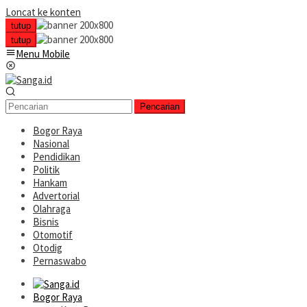
Loncat ke konten
tutup
tutup
Menu Mobile
Pencarian
Bogor Raya
Nasional
Pendidikan
Politik
Hankam
Advertorial
Olahraga
Bisnis
Otomotif
Otodig
Pernaswabo
Bogor Raya