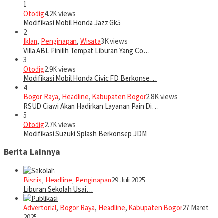
1
Otodig
4.2K views
Modifikasi Mobil Honda Jazz Gk5
2
Iklan
,
Penginapan
,
Wisata
3K views
Villa ABL Pinilih Tempat Liburan Yang Co…
3
Otodig
2.9K views
Modifikasi Mobil Honda Civic FD Berkonse…
4
Bogor Raya
,
Headline
,
Kabupaten Bogor
2.8K views
RSUD Ciawi Akan Hadirkan Layanan Pain Di…
5
Otodig
2.7K views
Modifikasi Suzuki Splash Berkonsep JDM
Berita Lainnya
Bisnis
,
Headline
,
Penginapan
29 Juli 2025
Liburan Sekolah Usai…
Advertorial
,
Bogor Raya
,
Headline
,
Kabupaten Bogor
27 Maret
2025