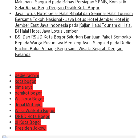
Makanan - Sanga.id
pada
Bahas Persiapan SPMB, Komisi IV
Gelar Rapat Kerja Dengan Disdik Kota Bogor
Java Lotus Hotel Gelar Halal Bihalal dan Seminar Halal Tourism
Bersama Tokoh Nasional - Java Lotus Hotel Jember Hotel in
Jember East Java Indonesia
pada
Kajian Halal Tourism di Halal
Bi Halal Hotel Java Lotus Jember
BSI Dan RSUD Kota Bogor Salurkan Bantuan Paket Sembako
Kepada Warga Rusunawa Menteng Asri - Sanga.id
pada
Dedie
Rachim Buka Peluang Kerja sama Wisata Sejarah Dengan
Belanda
dedie rachim
kota bogor
bima arya
pemkot bogor
Walikota Bogor
Jenal Mutaqin:
Wakil Walikota Bogor
DPRD Kota Bogor
di Kota Bogor
Presiden Jokowi