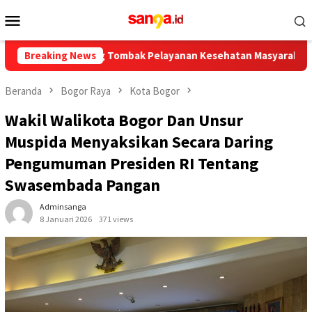
Loncat
Menu
ke
Mobile
konten
di Ujung Tombak Pelayanan Kesehatan Masyarakat
Breaking News
Pemkot
Beranda
Bogor Raya
Kota Bogor
Wakil Walikota Bogor Dan Unsur
Muspida Menyaksikan Secara Daring
Pengumuman Presiden RI Tentang
Swasembada Pangan
Adminsanga
8 Januari 2026
371 views