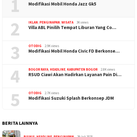
1
Modifikasi Mobil Honda Jazz Gk5
2
IKLAN
,
PENGINAPAN
,
WISATA
3K views
Villa ABL Pinilih Tempat Liburan Yang Co…
3
OTODIG
2.9K views
Modifikasi Mobil Honda Civic FD Berkonse…
4
BOGOR RAYA
,
HEADLINE
,
KABUPATEN BOGOR
2.8K views
RSUD Ciawi Akan Hadirkan Layanan Pain Di…
5
OTODIG
2.7K views
Modifikasi Suzuki Splash Berkonsep JDM
BERITA LAINNYA
BISNIS
,
HEADLINE
,
PENGINAPAN
29 Juli 2025