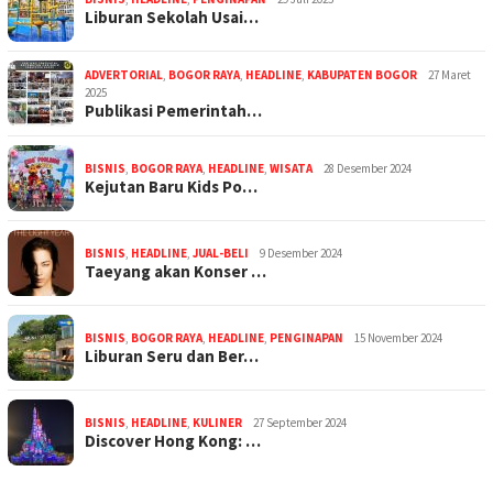
Liburan Sekolah Usai…
ADVERTORIAL
,
BOGOR RAYA
,
HEADLINE
,
KABUPATEN BOGOR
27 Maret
2025
Publikasi Pemerintah…
BISNIS
,
BOGOR RAYA
,
HEADLINE
,
WISATA
28 Desember 2024
Kejutan Baru Kids Po…
BISNIS
,
HEADLINE
,
JUAL-BELI
9 Desember 2024
Taeyang akan Konser …
BISNIS
,
BOGOR RAYA
,
HEADLINE
,
PENGINAPAN
15 November 2024
Liburan Seru dan Ber…
BISNIS
,
HEADLINE
,
KULINER
27 September 2024
Discover Hong Kong: …