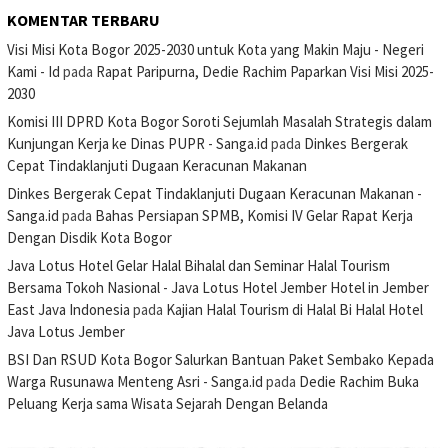
KOMENTAR TERBARU
Visi Misi Kota Bogor 2025-2030 untuk Kota yang Makin Maju - Negeri
Kami - Id
pada
Rapat Paripurna, Dedie Rachim Paparkan Visi Misi 2025-
2030
Komisi III DPRD Kota Bogor Soroti Sejumlah Masalah Strategis dalam
Kunjungan Kerja ke Dinas PUPR - Sanga.id
pada
Dinkes Bergerak
Cepat Tindaklanjuti Dugaan Keracunan Makanan
Dinkes Bergerak Cepat Tindaklanjuti Dugaan Keracunan Makanan -
Sanga.id
pada
Bahas Persiapan SPMB, Komisi IV Gelar Rapat Kerja
Dengan Disdik Kota Bogor
Java Lotus Hotel Gelar Halal Bihalal dan Seminar Halal Tourism
Bersama Tokoh Nasional - Java Lotus Hotel Jember Hotel in Jember
East Java Indonesia
pada
Kajian Halal Tourism di Halal Bi Halal Hotel
Java Lotus Jember
BSI Dan RSUD Kota Bogor Salurkan Bantuan Paket Sembako Kepada
Warga Rusunawa Menteng Asri - Sanga.id
pada
Dedie Rachim Buka
Peluang Kerja sama Wisata Sejarah Dengan Belanda