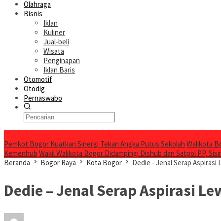
Olahraga
Bisnis
Iklan
Kuliner
Jual-beli
Wisata
Penginapan
Iklan Baris
Otomotif
Otodig
Pernaswabo
Breaking News
Pemkot Bogor Kuatkan Sinergi Tekan Angka Putus Sekolah
Walikota B
Kemenhub
Wakil Walikota Bogor Didampingi Dishub dan Satpol PP, Sisir
Beranda
Bogor Raya
Kota Bogor
Dedie - Jenal Serap Aspiras
Dedie – Jenal Serap Aspirasi 