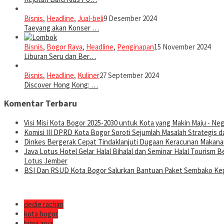
Bisnis
,
Headline
,
Jual-beli
9 Desember 2024
Taeyang akan Konser …
Bisnis
,
Bogor Raya
,
Headline
,
Penginapan
15 November 2024
Liburan Seru dan Ber…
Bisnis
,
Headline
,
Kuliner
27 September 2024
Discover Hong Kong: …
Komentar Terbaru
Visi Misi Kota Bogor 2025-2030 untuk Kota yang Makin Maju - Nege
Komisi III DPRD Kota Bogor Soroti Sejumlah Masalah Strategis d
Dinkes Bergerak Cepat Tindaklanjuti Dugaan Keracunan Makanan
Java Lotus Hotel Gelar Halal Bihalal dan Seminar Halal Tourism
Lotus Jember
BSI Dan RSUD Kota Bogor Salurkan Bantuan Paket Sembako Kep
dedie rachim
kota bogor
bima arya