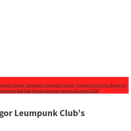
emkot Bogor Sampaikan Sejumlah Usulan Transportasi Kota Bogor ke
awarman Adil Ajak Warga Dukung Sensus Ekonomi 2026
ogor Leumpunk Club’s