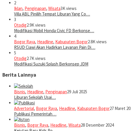
2
Iklan
,
Penginapan
,
Wisata
3K views
Villa ABL Pinilih Tempat Liburan Yang Co…
3
Otodig
2.9K views
Modifikasi Mobil Honda Civic FD Berkonse…
4
Bogor Raya
,
Headline
,
Kabupaten Bogor
2.8K views
RSUD Ciawi Akan Hadirkan Layanan Pain Di…
5
Otodig
2.7K views
Modifikasi Suzuki Splash Berkonsep JDM
Berita Lainnya
Bisnis
,
Headline
,
Penginapan
29 Juli 2025
Liburan Sekolah Usai…
Advertorial
,
Bogor Raya
,
Headline
,
Kabupaten Bogor
27 Maret 20
Publikasi Pemerintah…
Bisnis
,
Bogor Raya
,
Headline
,
Wisata
28 Desember 2024
Kejutan Baru Kids Po…