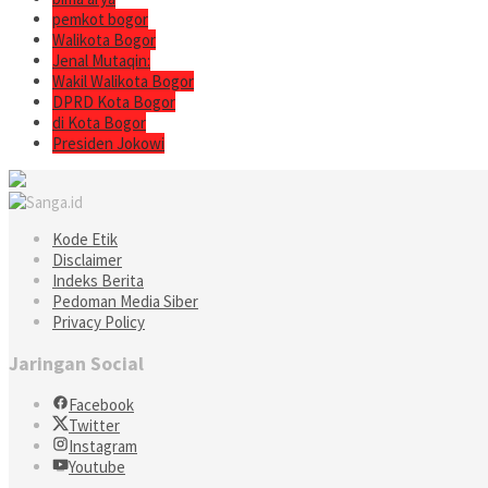
pemkot bogor
Walikota Bogor
Jenal Mutaqin:
Wakil Walikota Bogor
DPRD Kota Bogor
di Kota Bogor
Presiden Jokowi
Kode Etik
Disclaimer
Indeks Berita
Pedoman Media Siber
Privacy Policy
Jaringan Social
Facebook
Twitter
Instagram
Youtube