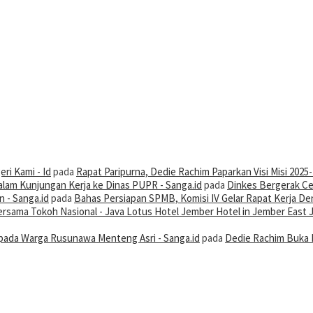
ri Kami - Id
pada
Rapat Paripurna, Dedie Rachim Paparkan Visi Misi 2025
alam Kunjungan Kerja ke Dinas PUPR - Sanga.id
pada
Dinkes Bergerak Ce
 - Sanga.id
pada
Bahas Persiapan SPMB, Komisi IV Gelar Rapat Kerja De
 Bersama Tokoh Nasional - Java Lotus Hotel Jember Hotel in Jember East 
ada Warga Rusunawa Menteng Asri - Sanga.id
pada
Dedie Rachim Buka 