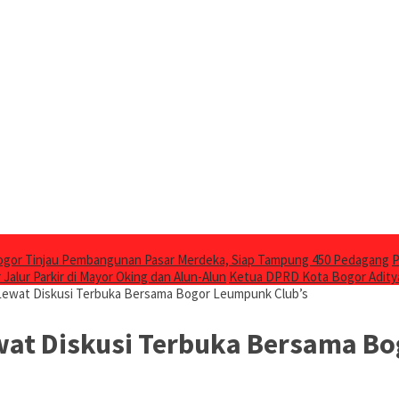
ogor Tinjau Pembangunan Pasar Merdeka, Siap Tampung 450 Pedagang
P
 Jalur Parkir di Mayor Oking dan Alun-Alun
Ketua DPRD Kota Bogor Adity
i Lewat Diskusi Terbuka Bersama Bogor Leumpunk Club’s
Lewat Diskusi Terbuka Bersama B