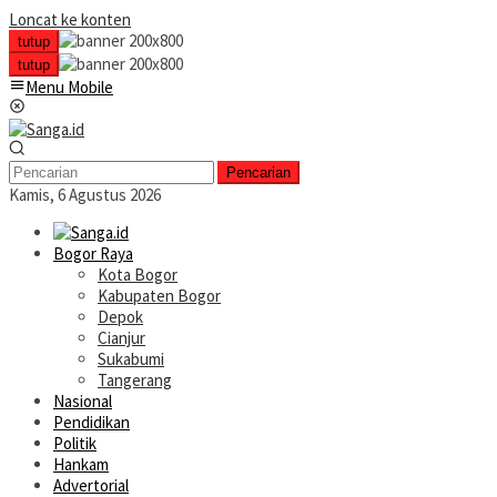
Loncat ke konten
tutup
tutup
Menu Mobile
Pencarian
Kamis, 6 Agustus 2026
Bogor Raya
Kota Bogor
Kabupaten Bogor
Depok
Cianjur
Sukabumi
Tangerang
Nasional
Pendidikan
Politik
Hankam
Advertorial