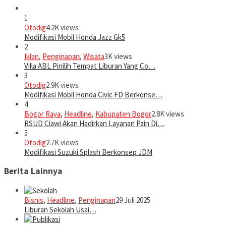
1
Otodig
4.2K views
Modifikasi Mobil Honda Jazz Gk5
2
Iklan
,
Penginapan
,
Wisata
3K views
Villa ABL Pinilih Tempat Liburan Yang Co…
3
Otodig
2.9K views
Modifikasi Mobil Honda Civic FD Berkonse…
4
Bogor Raya
,
Headline
,
Kabupaten Bogor
2.8K views
RSUD Ciawi Akan Hadirkan Layanan Pain Di…
5
Otodig
2.7K views
Modifikasi Suzuki Splash Berkonsep JDM
Berita Lainnya
Bisnis
,
Headline
,
Penginapan
29 Juli 2025
Liburan Sekolah Usai…