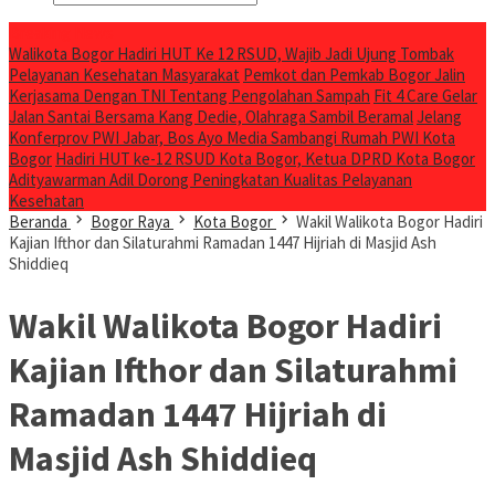
Breaking News
Walikota Bogor Hadiri HUT Ke 12 RSUD, Wajib Jadi Ujung Tombak
Pelayanan Kesehatan Masyarakat
Pemkot dan Pemkab Bogor Jalin
Kerjasama Dengan TNI Tentang Pengolahan Sampah
Fit 4 Care Gelar
Jalan Santai Bersama Kang Dedie, Olahraga Sambil Beramal
Jelang
Konferprov PWI Jabar, Bos Ayo Media Sambangi Rumah PWI Kota
Bogor
Hadiri HUT ke-12 RSUD Kota Bogor, Ketua DPRD Kota Bogor
Adityawarman Adil Dorong Peningkatan Kualitas Pelayanan
Kesehatan
Beranda
Bogor Raya
Kota Bogor
Wakil Walikota Bogor Hadiri
Kajian Ifthor dan Silaturahmi Ramadan 1447 Hijriah di Masjid Ash
Shiddieq
Wakil Walikota Bogor Hadiri
Kajian Ifthor dan Silaturahmi
Ramadan 1447 Hijriah di
Masjid Ash Shiddieq