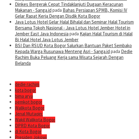
Dinkes Bergerak Cepat Tindaklanjuti Dugaan Keracunan
Makanan - Sanga.id
pada
Bahas Persiapan SPMB, Komisi IV
Gelar Rapat Kerja Dengan Disdik Kota Bogor
Java Lotus Hotel Gelar Halal Bihalal dan Seminar Halal Tourism
Bersama Tokoh Nasional - Java Lotus Hotel Jember Hotel in
Jember East Java Indonesia
pada
Kajian Halal Tourism di Halal
Bi Halal Hotel Java Lotus Jember
BSI Dan RSUD Kota Bogor Salurkan Bantuan Paket Sembako
Kepada Warga Rusunawa Menteng Asri - Sanga.id
pada
Dedie
Rachim Buka Peluang Kerja sama Wisata Sejarah Dengan
Belanda
dedie rachim
kota bogor
bima arya
pemkot bogor
Walikota Bogor
Jenal Mutaqin:
Wakil Walikota Bogor
DPRD Kota Bogor
di Kota Bogor
Presiden Jokowi