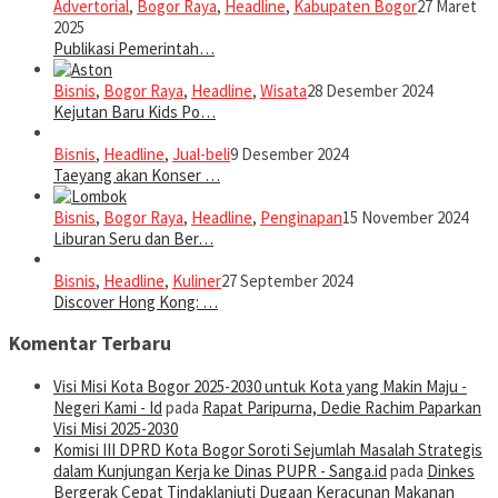
Advertorial
,
Bogor Raya
,
Headline
,
Kabupaten Bogor
27 Maret
2025
Publikasi Pemerintah…
Bisnis
,
Bogor Raya
,
Headline
,
Wisata
28 Desember 2024
Kejutan Baru Kids Po…
Bisnis
,
Headline
,
Jual-beli
9 Desember 2024
Taeyang akan Konser …
Bisnis
,
Bogor Raya
,
Headline
,
Penginapan
15 November 2024
Liburan Seru dan Ber…
Bisnis
,
Headline
,
Kuliner
27 September 2024
Discover Hong Kong: …
Komentar Terbaru
Visi Misi Kota Bogor 2025-2030 untuk Kota yang Makin Maju -
Negeri Kami - Id
pada
Rapat Paripurna, Dedie Rachim Paparkan
Visi Misi 2025-2030
Komisi III DPRD Kota Bogor Soroti Sejumlah Masalah Strategis
dalam Kunjungan Kerja ke Dinas PUPR - Sanga.id
pada
Dinkes
Bergerak Cepat Tindaklanjuti Dugaan Keracunan Makanan