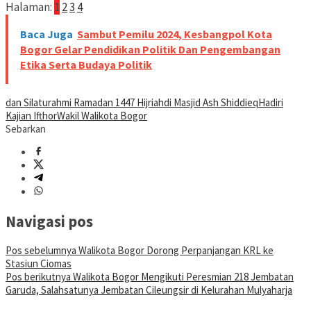
Halaman:
1
2
3
4
Baca Juga
Sambut Pemilu 2024, Kesbangpol Kota
Bogor Gelar Pendidikan Politik Dan Pengembangan
Etika Serta Budaya Politik
dan Silaturahmi Ramadan 1447 Hijriah
di Masjid Ash Shiddieq
Hadiri
Kajian Ifthor
Wakil Walikota Bogor
Sebarkan
Navigasi pos
Pos sebelumnya
Walikota Bogor Dorong Perpanjangan KRL ke
Stasiun Ciomas
Pos berikutnya
Walikota Bogor Mengikuti Peresmian 218 Jembatan
Garuda, Salahsatunya Jembatan Cileungsir di Kelurahan Mulyaharja