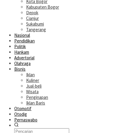
Kota Bogor
Kabupaten Bogor
Depok
Cianjur
Sukabumi
Tangerang
Nasional
Pendidikan
Politik
Hankam
Advertorial
Olahraga
Bisnis
Iklan
Kuliner
Jual-beli
Wisata
Penginapan
Iklan Baris
Otomotif
Otodig
Pernaswabo