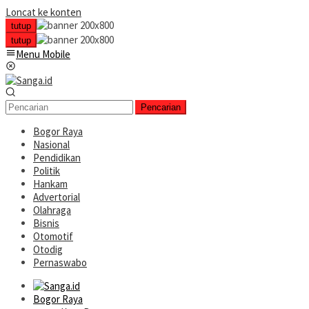
Loncat ke konten
tutup
tutup
Menu Mobile
Pencarian
Bogor Raya
Nasional
Pendidikan
Politik
Hankam
Advertorial
Olahraga
Bisnis
Otomotif
Otodig
Pernaswabo
Bogor Raya