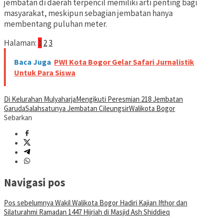
jembatan di daerah terpencil memiliki arti penting bagi
masyarakat, meskipun sebagian jembatan hanya
membentang puluhan meter.
Halaman:
1
2
3
Baca Juga
PWI Kota Bogor Gelar Safari Jurnalistik
Untuk Para Siswa
Di Kelurahan Mulyaharja
Mengikuti Peresmian 218 Jembatan
Garuda
Salahsatunya Jembatan Cileungsir
Walikota Bogor
Sebarkan
Navigasi pos
Pos sebelumnya
Wakil Walikota Bogor Hadiri Kajian Ifthor dan
Silaturahmi Ramadan 1447 Hijriah di Masjid Ash Shiddieq