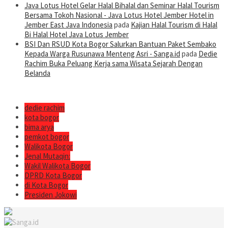
Java Lotus Hotel Gelar Halal Bihalal dan Seminar Halal Tourism
Bersama Tokoh Nasional - Java Lotus Hotel Jember Hotel in
Jember East Java Indonesia
pada
Kajian Halal Tourism di Halal
Bi Halal Hotel Java Lotus Jember
BSI Dan RSUD Kota Bogor Salurkan Bantuan Paket Sembako
Kepada Warga Rusunawa Menteng Asri - Sanga.id
pada
Dedie
Rachim Buka Peluang Kerja sama Wisata Sejarah Dengan
Belanda
dedie rachim
kota bogor
bima arya
pemkot bogor
Walikota Bogor
Jenal Mutaqin:
Wakil Walikota Bogor
DPRD Kota Bogor
di Kota Bogor
Presiden Jokowi