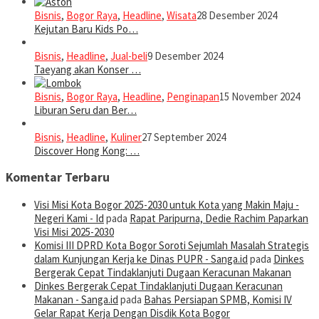
Bisnis
,
Bogor Raya
,
Headline
,
Wisata
28 Desember 2024
Kejutan Baru Kids Po…
Bisnis
,
Headline
,
Jual-beli
9 Desember 2024
Taeyang akan Konser …
Bisnis
,
Bogor Raya
,
Headline
,
Penginapan
15 November 2024
Liburan Seru dan Ber…
Bisnis
,
Headline
,
Kuliner
27 September 2024
Discover Hong Kong: …
Komentar Terbaru
Visi Misi Kota Bogor 2025-2030 untuk Kota yang Makin Maju -
Negeri Kami - Id
pada
Rapat Paripurna, Dedie Rachim Paparkan
Visi Misi 2025-2030
Komisi III DPRD Kota Bogor Soroti Sejumlah Masalah Strategis
dalam Kunjungan Kerja ke Dinas PUPR - Sanga.id
pada
Dinkes
Bergerak Cepat Tindaklanjuti Dugaan Keracunan Makanan
Dinkes Bergerak Cepat Tindaklanjuti Dugaan Keracunan
Makanan - Sanga.id
pada
Bahas Persiapan SPMB, Komisi IV
Gelar Rapat Kerja Dengan Disdik Kota Bogor