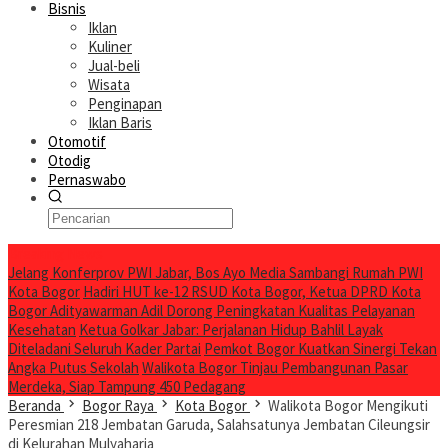
Bisnis
Iklan
Kuliner
Jual-beli
Wisata
Penginapan
Iklan Baris
Otomotif
Otodig
Pernaswabo
Breaking News
Jelang Konferprov PWI Jabar, Bos Ayo Media Sambangi Rumah PWI
Kota Bogor
Hadiri HUT ke-12 RSUD Kota Bogor, Ketua DPRD Kota
Bogor Adityawarman Adil Dorong Peningkatan Kualitas Pelayanan
Kesehatan
Ketua Golkar Jabar: Perjalanan Hidup Bahlil Layak
Diteladani Seluruh Kader Partai
Pemkot Bogor Kuatkan Sinergi Tekan
Angka Putus Sekolah
Walikota Bogor Tinjau Pembangunan Pasar
Merdeka, Siap Tampung 450 Pedagang
Beranda
Bogor Raya
Kota Bogor
Walikota Bogor Mengikuti
Peresmian 218 Jembatan Garuda, Salahsatunya Jembatan Cileungsir
di Kelurahan Mulyaharja