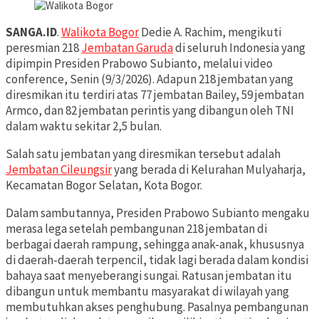
SANGA.ID
.
Walikota Bogor
Dedie A. Rachim, mengikuti
peresmian 218
Jembatan Garuda
di seluruh Indonesia yang
dipimpin Presiden Prabowo Subianto, melalui video
conference, Senin (9/3/2026). Adapun 218 jembatan yang
diresmikan itu terdiri atas 77 jembatan Bailey, 59 jembatan
Armco, dan 82 jembatan perintis yang dibangun oleh TNI
dalam waktu sekitar 2,5 bulan.
Salah satu jembatan yang diresmikan tersebut adalah
Jembatan Cileungsir
yang berada di Kelurahan Mulyaharja,
Kecamatan Bogor Selatan, Kota Bogor.
Dalam sambutannya, Presiden Prabowo Subianto mengaku
merasa lega setelah pembangunan 218 jembatan di
berbagai daerah rampung, sehingga anak-anak, khususnya
di daerah-daerah terpencil, tidak lagi berada dalam kondisi
bahaya saat menyeberangi sungai. Ratusan jembatan itu
dibangun untuk membantu masyarakat di wilayah yang
membutuhkan akses penghubung. Pasalnya pembangunan