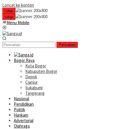
Loncat ke konten
tutup
tutup
Menu Mobile
Pencarian
Bogor Raya
Kota Bogor
Kabupaten Bogor
Depok
Cianjur
Sukabumi
Tangerang
Nasional
Pendidikan
Politik
Hankam
Advertorial
Olahraga