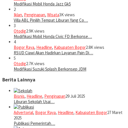
Modifikasi Mobil Honda Jazz Gk5
2
Iklan
,
Penginapan
,
Wisata
3K views
Villa ABL Pinilih Tempat Liburan Yang Co…
3
Otodig
2.9K views
Modifikasi Mobil Honda Civic FD Berkonse…
4
Bogor Raya
,
Headline
,
Kabupaten Bogor
2.8K views
RSUD Ciawi Akan Hadirkan Layanan Pain Di…
5
Otodig
2.7K views
Modifikasi Suzuki Splash Berkonsep JDM
Berita Lainnya
Bisnis
,
Headline
,
Penginapan
29 Juli 2025
Liburan Sekolah Usai…
Advertorial
,
Bogor Raya
,
Headline
,
Kabupaten Bogor
27 Maret
2025
Publikasi Pemerintah…