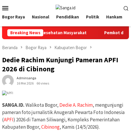
Loncat
Menu
ke
Mobile
konten
Bogor Raya
Nasional
Pendidikan
Politik
Hankam
Tombak Pelayanan Kesehatan Masyarakat
Breaking News
Pemkot dan Pemk
Beranda
Bogor Raya
Kabupaten Bogor
Dedie Rachim Kunjungi Pameran APFI
2026 di Cibinong
Adminsanga
16 Mei 2026
66 views
SANGA.ID.
Walikota Bogor,
Dedie A. Rachim
, mengunjungi
pameran foto jurnalistik Anugerah Pewarta Foto Indonesia
(
APFI
) 2026 di Taman Siliwangi, Kompleks Pemerintahan
Kabupaten Bogor,
Cibinong
, Kamis (14/5/2026).