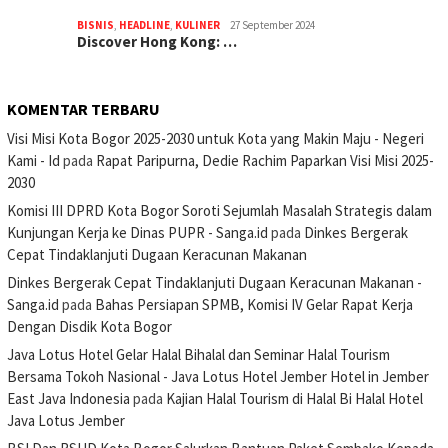
BISNIS
,
HEADLINE
,
KULINER
27 September 2024
Discover Hong Kong: …
KOMENTAR TERBARU
Visi Misi Kota Bogor 2025-2030 untuk Kota yang Makin Maju - Negeri
Kami - Id
pada
Rapat Paripurna, Dedie Rachim Paparkan Visi Misi 2025-
2030
Komisi III DPRD Kota Bogor Soroti Sejumlah Masalah Strategis dalam
Kunjungan Kerja ke Dinas PUPR - Sanga.id
pada
Dinkes Bergerak
Cepat Tindaklanjuti Dugaan Keracunan Makanan
Dinkes Bergerak Cepat Tindaklanjuti Dugaan Keracunan Makanan -
Sanga.id
pada
Bahas Persiapan SPMB, Komisi IV Gelar Rapat Kerja
Dengan Disdik Kota Bogor
Java Lotus Hotel Gelar Halal Bihalal dan Seminar Halal Tourism
Bersama Tokoh Nasional - Java Lotus Hotel Jember Hotel in Jember
East Java Indonesia
pada
Kajian Halal Tourism di Halal Bi Halal Hotel
Java Lotus Jember