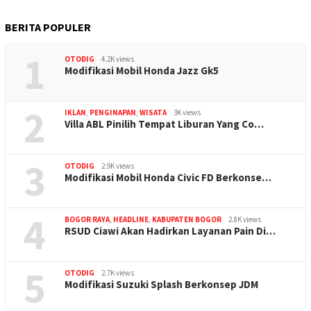
BERITA POPULER
1
OTODIG
4.2K views
Modifikasi Mobil Honda Jazz Gk5
2
IKLAN
,
PENGINAPAN
,
WISATA
3K views
Villa ABL Pinilih Tempat Liburan Yang Co…
3
OTODIG
2.9K views
Modifikasi Mobil Honda Civic FD Berkonse…
4
BOGOR RAYA
,
HEADLINE
,
KABUPATEN BOGOR
2.8K views
RSUD Ciawi Akan Hadirkan Layanan Pain Di…
5
OTODIG
2.7K views
Modifikasi Suzuki Splash Berkonsep JDM