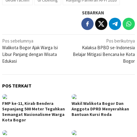
dedie rachim
di Cibinong
Kunjungi Pameran APFI 2026
SEBARKAN
Navigasi
Pos sebelumnya
Pos berikutnya
Walikota Bogor Ajak Warga Isi
Kalaksa BPBD se-Indonesia
pos
Libur Panjang dengan Wisata
Belajar Mitigasi Bencana ke Kota
Edukasi
Bogor
POS TERKAIT
FMP ke-11, Kirab Bendera
Wakil Walikota Bogor Dan
Sepanjang 500 Meter Teguhkan
Anggota DPRD Menyerahkan
Semangat Nasionalisme Warga
Bantuan Kursi Roda
Kota Bogor