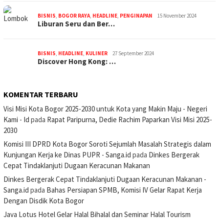
BISNIS
,
BOGOR RAYA
,
HEADLINE
,
PENGINAPAN
15 November 2024
Liburan Seru dan Ber…
BISNIS
,
HEADLINE
,
KULINER
27 September 2024
Discover Hong Kong: …
KOMENTAR TERBARU
Visi Misi Kota Bogor 2025-2030 untuk Kota yang Makin Maju - Negeri
Kami - Id
pada
Rapat Paripurna, Dedie Rachim Paparkan Visi Misi 2025-
2030
Komisi III DPRD Kota Bogor Soroti Sejumlah Masalah Strategis dalam
Kunjungan Kerja ke Dinas PUPR - Sanga.id
pada
Dinkes Bergerak
Cepat Tindaklanjuti Dugaan Keracunan Makanan
Dinkes Bergerak Cepat Tindaklanjuti Dugaan Keracunan Makanan -
Sanga.id
pada
Bahas Persiapan SPMB, Komisi IV Gelar Rapat Kerja
Dengan Disdik Kota Bogor
Java Lotus Hotel Gelar Halal Bihalal dan Seminar Halal Tourism