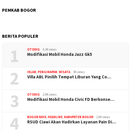
PEMKAB BOGOR
BERITA POPULER
1
OTODIG
4.2K views
Modifikasi Mobil Honda Jazz Gk5
2
IKLAN
,
PENGINAPAN
,
WISATA
3K views
Villa ABL Pinilih Tempat Liburan Yang Co…
3
OTODIG
2.9K views
Modifikasi Mobil Honda Civic FD Berkonse…
4
BOGOR RAYA
,
HEADLINE
,
KABUPATEN BOGOR
2.8K views
RSUD Ciawi Akan Hadirkan Layanan Pain Di…