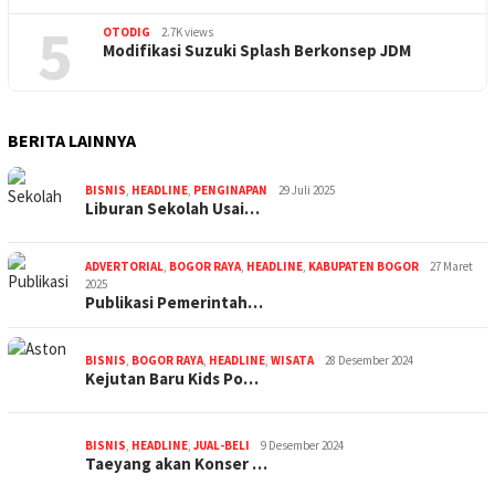
5
OTODIG
2.7K views
Modifikasi Suzuki Splash Berkonsep JDM
BERITA LAINNYA
BISNIS
,
HEADLINE
,
PENGINAPAN
29 Juli 2025
Liburan Sekolah Usai…
ADVERTORIAL
,
BOGOR RAYA
,
HEADLINE
,
KABUPATEN BOGOR
27 Maret
2025
Publikasi Pemerintah…
BISNIS
,
BOGOR RAYA
,
HEADLINE
,
WISATA
28 Desember 2024
Kejutan Baru Kids Po…
BISNIS
,
HEADLINE
,
JUAL-BELI
9 Desember 2024
Taeyang akan Konser …