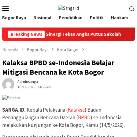
Loncat
Menu
ke
Mobile
konten
Bogor Raya
Nasional
Pendidikan
Politik
Hankam
t Bogor Kuatkan Sinergi Tekan Angka Putus Sekolah
Breaking News
Wa
Beranda
Bogor Raya
Kota Bogor
Kalaksa BPBD se-Indonesia Belajar
Mitigasi Bencana ke Kota Bogor
Adminsanga
16 Mei 2026
68 views
SANGA.ID.
Kepala Pelaksana (
Kalaksa
) Badan
Penanggulangan Bencana Daerah (
BPBD
) se-Indonesia
melakukan kunjungan ke Kota Bogor, Kamis (14/5/2026).