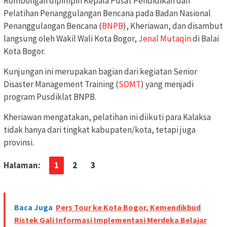
Rombongan dipimpin Kepala Pusat Pendidikan dan
Pelatihan Penanggulangan Bencana pada Badan Nasional
Penanggulangan Bencana (
BNPB
), Kheriawan, dan disambut
langsung oleh Wakil Wali Kota Bogor,
Jenal Mutaqin
di Balai
Kota Bogor.
Kunjungan ini merupakan bagian dari kegiatan Senior
Disaster Management Training (
SDMT
) yang menjadi
program Pusdiklat BNPB.
Kheriawan mengatakan, pelatihan ini diikuti para Kalaksa
tidak hanya dari tingkat kabupaten/kota, tetapi juga
provinsi.
Halaman:
1
2
3
Baca Juga
Pers Tour ke Kota Bogor, Kemendikbud
Ristek Gali Informasi Implementasi Merdeka Belajar