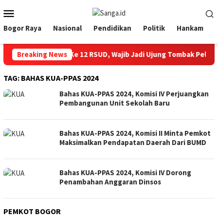
Loncat
Menu
ke
Mobile
konten
Bogor Raya
Nasional
Pendidikan
Politik
Hankam
 Bogor Hadiri HUT Ke 12 RSUD, Wajib Jadi Ujung Tombak Pelayan
Breaking News
TAG:
BAHAS KUA-PPAS 2024
Bahas KUA-PPAS 2024, Komisi IV Perjuangkan
Pembangunan Unit Sekolah Baru
Bahas KUA-PPAS 2024, Komisi II Minta Pemkot
Maksimalkan Pendapatan Daerah Dari BUMD
Bahas KUA-PPAS 2024, Komisi IV Dorong
Penambahan Anggaran Dinsos
PEMKOT BOGOR