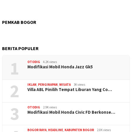
PEMKAB BOGOR
BERITA POPULER
1
OTODIG
4.2K views
Modifikasi Mobil Honda Jazz Gk5
2
IKLAN
,
PENGINAPAN
,
WISATA
3K views
Villa ABL Pinilih Tempat Liburan Yang Co…
3
OTODIG
2.9K views
Modifikasi Mobil Honda Civic FD Berkonse…
BOGOR RAYA
,
HEADLINE
,
KABUPATEN BOGOR
2.8K views