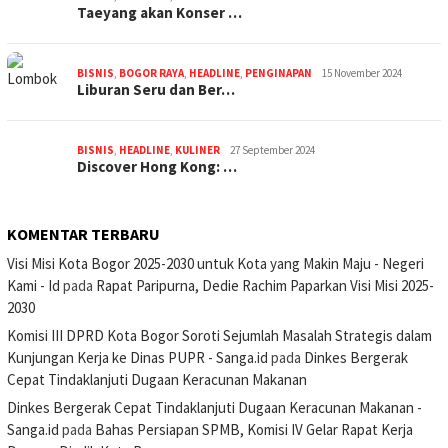
Taeyang akan Konser …
BISNIS
,
BOGOR RAYA
,
HEADLINE
,
PENGINAPAN
15 November 2024
Liburan Seru dan Ber…
BISNIS
,
HEADLINE
,
KULINER
27 September 2024
Discover Hong Kong: …
KOMENTAR TERBARU
Visi Misi Kota Bogor 2025-2030 untuk Kota yang Makin Maju - Negeri
Kami - Id
pada
Rapat Paripurna, Dedie Rachim Paparkan Visi Misi 2025-
2030
Komisi III DPRD Kota Bogor Soroti Sejumlah Masalah Strategis dalam
Kunjungan Kerja ke Dinas PUPR - Sanga.id
pada
Dinkes Bergerak
Cepat Tindaklanjuti Dugaan Keracunan Makanan
Dinkes Bergerak Cepat Tindaklanjuti Dugaan Keracunan Makanan -
Sanga.id
pada
Bahas Persiapan SPMB, Komisi IV Gelar Rapat Kerja