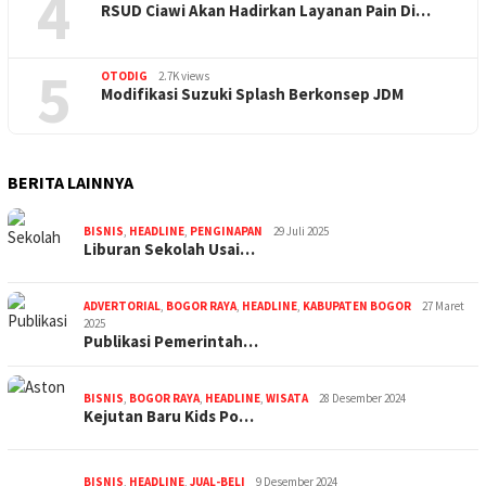
4
RSUD Ciawi Akan Hadirkan Layanan Pain Di…
5
OTODIG
2.7K views
Modifikasi Suzuki Splash Berkonsep JDM
BERITA LAINNYA
BISNIS
,
HEADLINE
,
PENGINAPAN
29 Juli 2025
Liburan Sekolah Usai…
ADVERTORIAL
,
BOGOR RAYA
,
HEADLINE
,
KABUPATEN BOGOR
27 Maret
2025
Publikasi Pemerintah…
BISNIS
,
BOGOR RAYA
,
HEADLINE
,
WISATA
28 Desember 2024
Kejutan Baru Kids Po…
BISNIS
,
HEADLINE
,
JUAL-BELI
9 Desember 2024