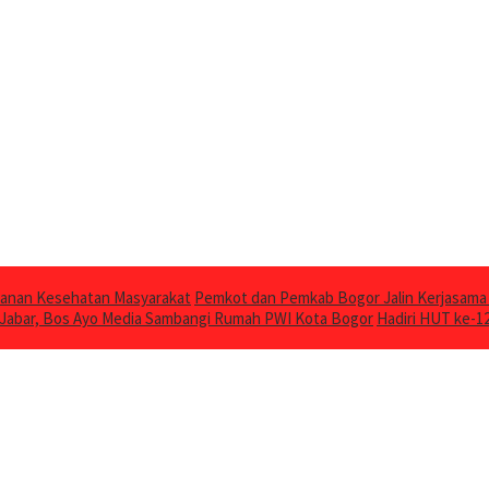
ayanan Kesehatan Masyarakat
Pemkot dan Pemkab Bogor Jalin Kerjasam
 Jabar, Bos Ayo Media Sambangi Rumah PWI Kota Bogor
Hadiri HUT ke-1