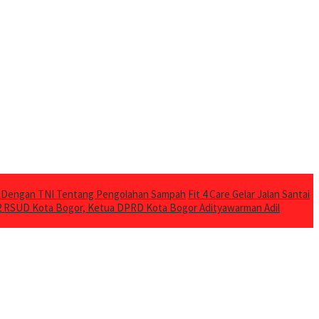
a Dengan TNI Tentang Pengolahan Sampah
Fit 4 Care Gelar Jalan Santai
2 RSUD Kota Bogor, Ketua DPRD Kota Bogor Adityawarman Adil