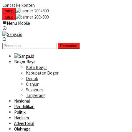
Loncat ke konten
tutup
tutup
Menu Mobile
Pencarian
Bogor Raya
Kota Bogor
Kabupaten Bogor
Depok
Cianjur
Sukabumi
Tangerang
Nasional
Pendidikan
Politik
Hankam
Advertorial
Olahraga