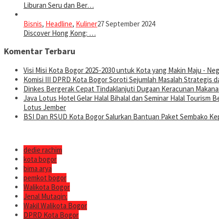
Liburan Seru dan Ber…
Bisnis
,
Headline
,
Kuliner
27 September 2024
Discover Hong Kong: …
Komentar Terbaru
Visi Misi Kota Bogor 2025-2030 untuk Kota yang Makin Maju - Nege
Komisi III DPRD Kota Bogor Soroti Sejumlah Masalah Strategis d
Dinkes Bergerak Cepat Tindaklanjuti Dugaan Keracunan Makanan
Java Lotus Hotel Gelar Halal Bihalal dan Seminar Halal Tourism
Lotus Jember
BSI Dan RSUD Kota Bogor Salurkan Bantuan Paket Sembako Kep
dedie rachim
kota bogor
bima arya
pemkot bogor
Walikota Bogor
Jenal Mutaqin:
Wakil Walikota Bogor
DPRD Kota Bogor