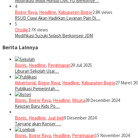
Modifikasi Mobil Honda Civic FD Berkonse…
4
Bogor Raya
,
Headline
,
Kabupaten Bogor
2.8K views
RSUD Ciawi Akan Hadirkan Layanan Pain Di…
5
Otodig
2.7K views
Modifikasi Suzuki Splash Berkonsep JDM
Berita Lainnya
Bisnis
,
Headline
,
Penginapan
29 Juli 2025
Liburan Sekolah Usai…
Advertorial
,
Bogor Raya
,
Headline
,
Kabupaten Bogor
27 Maret 20
Publikasi Pemerintah…
Bisnis
,
Bogor Raya
,
Headline
,
Wisata
28 Desember 2024
Kejutan Baru Kids Po…
Bisnis
,
Headline
,
Jual-beli
9 Desember 2024
Taeyang akan Konser …
Bisnis
,
Bogor Raya
,
Headline
,
Penginapan
15 November 2024