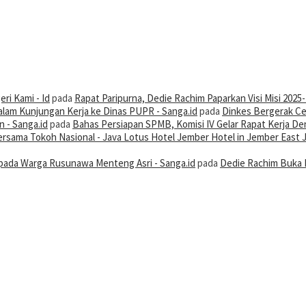
ri Kami - Id
pada
Rapat Paripurna, Dedie Rachim Paparkan Visi Misi 2025
alam Kunjungan Kerja ke Dinas PUPR - Sanga.id
pada
Dinkes Bergerak Ce
 - Sanga.id
pada
Bahas Persiapan SPMB, Komisi IV Gelar Rapat Kerja De
 Bersama Tokoh Nasional - Java Lotus Hotel Jember Hotel in Jember East 
ada Warga Rusunawa Menteng Asri - Sanga.id
pada
Dedie Rachim Buka 