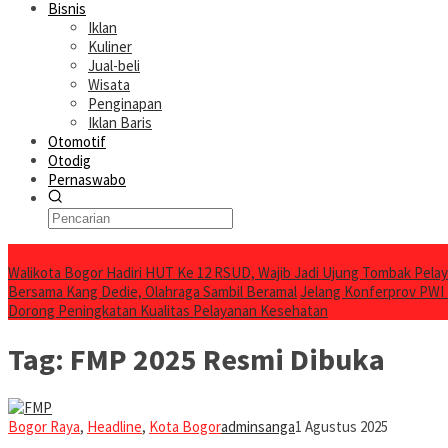
Bisnis
Iklan
Kuliner
Jual-beli
Wisata
Penginapan
Iklan Baris
Otomotif
Otodig
Pernaswabo
Breaking News
Walikota Bogor Hadiri HUT Ke 12 RSUD, Wajib Jadi Ujung Tombak Pel
Bersama Kang Dedie, Olahraga Sambil Beramal
Jelang Konferprov PWI
Dorong Peningkatan Kualitas Pelayanan Kesehatan
Tag:
FMP 2025 Resmi Dibuka
Bogor Raya
,
Headline
,
Kota Bogor
adminsanga
1 Agustus 2025