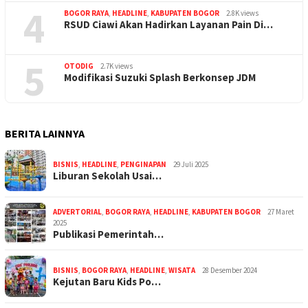
4
BOGOR RAYA
,
HEADLINE
,
KABUPATEN BOGOR
2.8K views
RSUD Ciawi Akan Hadirkan Layanan Pain Di…
5
OTODIG
2.7K views
Modifikasi Suzuki Splash Berkonsep JDM
BERITA LAINNYA
BISNIS
,
HEADLINE
,
PENGINAPAN
29 Juli 2025
Liburan Sekolah Usai…
ADVERTORIAL
,
BOGOR RAYA
,
HEADLINE
,
KABUPATEN BOGOR
27 Maret
2025
Publikasi Pemerintah…
BISNIS
,
BOGOR RAYA
,
HEADLINE
,
WISATA
28 Desember 2024
Kejutan Baru Kids Po…