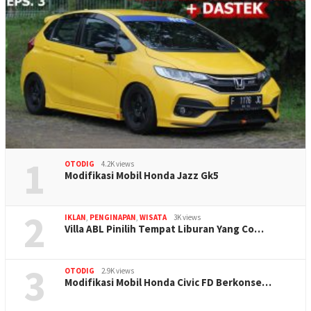
1
OTODIG
4.2K views
Modifikasi Mobil Honda Jazz Gk5
2
IKLAN
,
PENGINAPAN
,
WISATA
3K views
Villa ABL Pinilih Tempat Liburan Yang Co…
3
OTODIG
2.9K views
Modifikasi Mobil Honda Civic FD Berkonse…