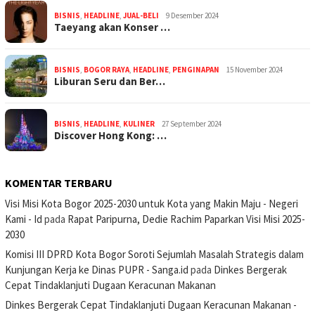
BISNIS
,
HEADLINE
,
JUAL-BELI
9 Desember 2024
Taeyang akan Konser …
BISNIS
,
BOGOR RAYA
,
HEADLINE
,
PENGINAPAN
15 November 2024
Liburan Seru dan Ber…
BISNIS
,
HEADLINE
,
KULINER
27 September 2024
Discover Hong Kong: …
KOMENTAR TERBARU
Visi Misi Kota Bogor 2025-2030 untuk Kota yang Makin Maju - Negeri
Kami - Id
pada
Rapat Paripurna, Dedie Rachim Paparkan Visi Misi 2025-
2030
Komisi III DPRD Kota Bogor Soroti Sejumlah Masalah Strategis dalam
Kunjungan Kerja ke Dinas PUPR - Sanga.id
pada
Dinkes Bergerak
Cepat Tindaklanjuti Dugaan Keracunan Makanan
Dinkes Bergerak Cepat Tindaklanjuti Dugaan Keracunan Makanan -