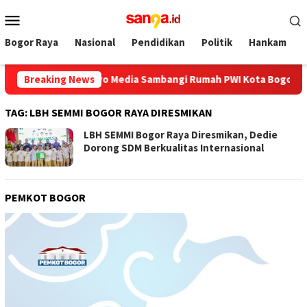
Loncat
Menu
ke
Mobile
konten
Bogor Raya
Nasional
Pendidikan
Politik
Hankam
 Jabar, Bos Ayo Media Sambangi Rumah PWI Kota Bogor
Breaking News
Ha
TAG:
LBH SEMMI BOGOR RAYA DIRESMIKAN
LBH SEMMI Bogor Raya Diresmikan, Dedie
Dorong SDM Berkualitas Internasional
PEMKOT BOGOR