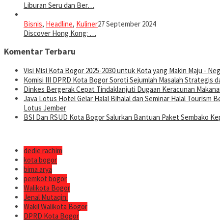
Liburan Seru dan Ber…
Bisnis
,
Headline
,
Kuliner
27 September 2024
Discover Hong Kong: …
Komentar Terbaru
Visi Misi Kota Bogor 2025-2030 untuk Kota yang Makin Maju - Nege
Komisi III DPRD Kota Bogor Soroti Sejumlah Masalah Strategis d
Dinkes Bergerak Cepat Tindaklanjuti Dugaan Keracunan Makanan
Java Lotus Hotel Gelar Halal Bihalal dan Seminar Halal Tourism
Lotus Jember
BSI Dan RSUD Kota Bogor Salurkan Bantuan Paket Sembako Kep
dedie rachim
kota bogor
bima arya
pemkot bogor
Walikota Bogor
Jenal Mutaqin:
Wakil Walikota Bogor
DPRD Kota Bogor