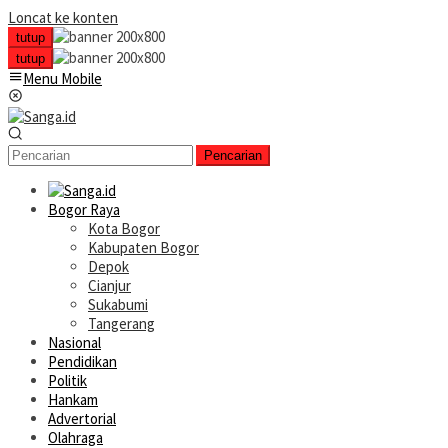
Loncat ke konten
tutup
tutup
Menu Mobile
Pencarian
Bogor Raya
Kota Bogor
Kabupaten Bogor
Depok
Cianjur
Sukabumi
Tangerang
Nasional
Pendidikan
Politik
Hankam
Advertorial
Olahraga