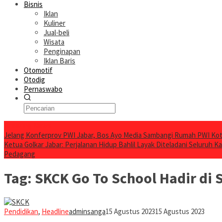
Bisnis
Iklan
Kuliner
Jual-beli
Wisata
Penginapan
Iklan Baris
Otomotif
Otodig
Pernaswabo
Breaking News
Jelang Konferprov PWI Jabar, Bos Ayo Media Sambangi Rumah PWI Ko
Ketua Golkar Jabar: Perjalanan Hidup Bahlil Layak Diteladani Seluruh Ka
Pedagang
Tag:
SKCK Go To School Hadir di
Pendidikan
,
Headline
adminsanga
15 Agustus 2023
15 Agustus 2023