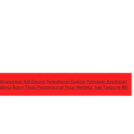
ityawarman Adil Dorong Peningkatan Kualitas Pelayanan Kesehatan
likota Bogor Tinjau Pembangunan Pasar Merdeka, Siap Tampung 450