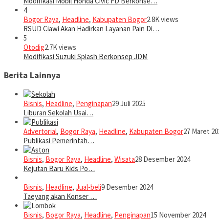
Modifikasi Mobil Honda Civic FD Berkonse…
4
Bogor Raya
,
Headline
,
Kabupaten Bogor
2.8K views
RSUD Ciawi Akan Hadirkan Layanan Pain Di…
5
Otodig
2.7K views
Modifikasi Suzuki Splash Berkonsep JDM
Berita Lainnya
Bisnis
,
Headline
,
Penginapan
29 Juli 2025
Liburan Sekolah Usai…
Advertorial
,
Bogor Raya
,
Headline
,
Kabupaten Bogor
27 Maret 20
Publikasi Pemerintah…
Bisnis
,
Bogor Raya
,
Headline
,
Wisata
28 Desember 2024
Kejutan Baru Kids Po…
Bisnis
,
Headline
,
Jual-beli
9 Desember 2024
Taeyang akan Konser …
Bisnis
,
Bogor Raya
,
Headline
,
Penginapan
15 November 2024