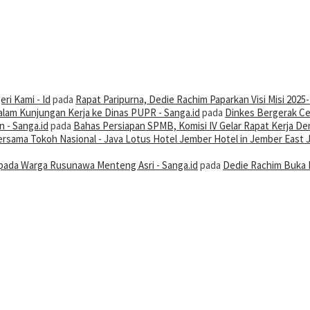
ri Kami - Id
pada
Rapat Paripurna, Dedie Rachim Paparkan Visi Misi 2025
alam Kunjungan Kerja ke Dinas PUPR - Sanga.id
pada
Dinkes Bergerak Ce
 - Sanga.id
pada
Bahas Persiapan SPMB, Komisi IV Gelar Rapat Kerja De
 Bersama Tokoh Nasional - Java Lotus Hotel Jember Hotel in Jember East 
ada Warga Rusunawa Menteng Asri - Sanga.id
pada
Dedie Rachim Buka 