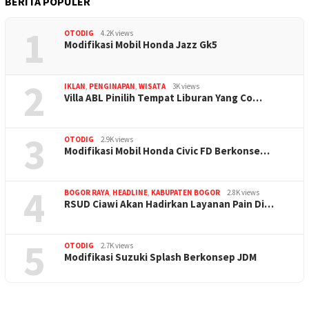
BERITA POPULER
1
OTODIG
4.2K views
Modifikasi Mobil Honda Jazz Gk5
2
IKLAN
,
PENGINAPAN
,
WISATA
3K views
Villa ABL Pinilih Tempat Liburan Yang Co…
3
OTODIG
2.9K views
Modifikasi Mobil Honda Civic FD Berkonse…
4
BOGOR RAYA
,
HEADLINE
,
KABUPATEN BOGOR
2.8K views
RSUD Ciawi Akan Hadirkan Layanan Pain Di…
5
OTODIG
2.7K views
Modifikasi Suzuki Splash Berkonsep JDM