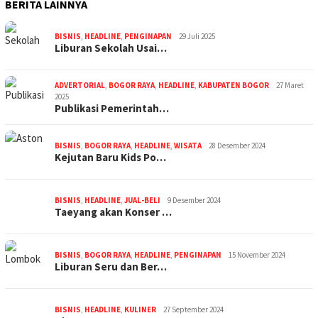
BERITA LAINNYA
BISNIS
,
HEADLINE
,
PENGINAPAN
29 Juli 2025
Liburan Sekolah Usai…
ADVERTORIAL
,
BOGOR RAYA
,
HEADLINE
,
KABUPATEN BOGOR
27 Maret
2025
Publikasi Pemerintah…
BISNIS
,
BOGOR RAYA
,
HEADLINE
,
WISATA
28 Desember 2024
Kejutan Baru Kids Po…
BISNIS
,
HEADLINE
,
JUAL-BELI
9 Desember 2024
Taeyang akan Konser …
BISNIS
,
BOGOR RAYA
,
HEADLINE
,
PENGINAPAN
15 November 2024
Liburan Seru dan Ber…
BISNIS
,
HEADLINE
,
KULINER
27 September 2024