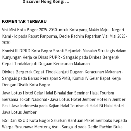
Discover Hong Kong: …
KOMENTAR TERBARU
Visi Misi Kota Bogor 2025-2030 untuk Kota yang Makin Maju - Negeri
Kami - Id
pada
Rapat Paripurna, Dedie Rachim Paparkan Visi Misi 2025-
2030
Komisi III DPRD Kota Bogor Soroti Sejumlah Masalah Strategis dalam
Kunjungan Kerja ke Dinas PUPR - Sanga.id
pada
Dinkes Bergerak
Cepat Tindaklanjuti Dugaan Keracunan Makanan
Dinkes Bergerak Cepat Tindaklanjuti Dugaan Keracunan Makanan -
Sanga.id
pada
Bahas Persiapan SPMB, Komisi IV Gelar Rapat Kerja
Dengan Disdik Kota Bogor
Java Lotus Hotel Gelar Halal Bihalal dan Seminar Halal Tourism
Bersama Tokoh Nasional - Java Lotus Hotel Jember Hotel in Jember
East Java Indonesia
pada
Kajian Halal Tourism di Halal Bi Halal Hotel
Java Lotus Jember
BSI Dan RSUD Kota Bogor Salurkan Bantuan Paket Sembako Kepada
Warga Rusunawa Menteng Asri - Sanga.id
pada
Dedie Rachim Buka