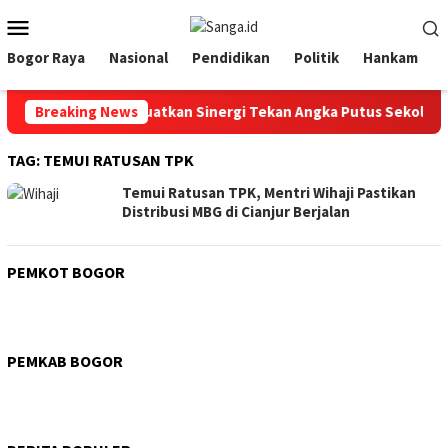
Loncat
Menu
ke
Mobile
konten
Bogor Raya
Nasional
Pendidikan
Politik
Hankam
Pemkot Bogor Kuatkan Sinergi Tekan Angka Putus Sekolah
Breaking News
TAG:
TEMUI RATUSAN TPK
Temui Ratusan TPK, Mentri Wihaji Pastikan
Distribusi MBG di Cianjur Berjalan
PEMKOT BOGOR
PEMKAB BOGOR