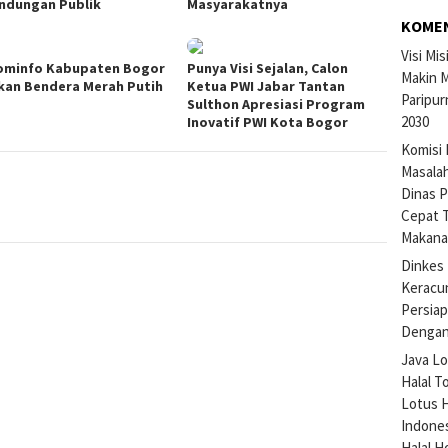
indungan Publik
Masyarakatnya
KOME
Visi Mi
ominfo Kabupaten Bogor
Punya Visi Sejalan, Calon
Makin M
kan Bendera Merah Putih
Ketua PWI Jabar Tantan
Paripur
Sulthon Apresiasi Program
2030
Inovatif PWI Kota Bogor
Komisi 
Masalah
Dinas P
Cepat 
Makan
Dinkes 
Keracu
Persiap
Dengan
Java Lo
Halal T
Lotus H
Indone
Halal H