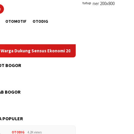
tutup
n
OTOMOTIF
OTODIG
Dukung Sensus Ekonomi 2026
PWI Pusat dan AFPI Gelar Wor
OT BOGOR
AB BOGOR
A POPULER
OTODIG
4.2K views