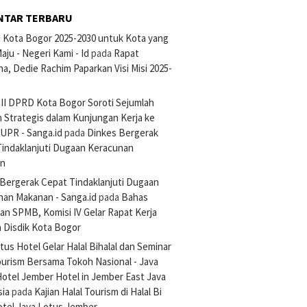
NTAR TERBARU
si Kota Bogor 2025-2030 untuk Kota yang
aju - Negeri Kami - Id
pada
Rapat
na, Dedie Rachim Paparkan Visi Misi 2025-
III DPRD Kota Bogor Soroti Sejumlah
 Strategis dalam Kunjungan Kerja ke
UPR - Sanga.id
pada
Dinkes Bergerak
Tindaklanjuti Dugaan Keracunan
an
Bergerak Cepat Tindaklanjuti Dugaan
nan Makanan - Sanga.id
pada
Bahas
an SPMB, Komisi IV Gelar Rapat Kerja
 Disdik Kota Bogor
tus Hotel Gelar Halal Bihalal dan Seminar
ourism Bersama Tokoh Nasional - Java
otel Jember Hotel in Jember East Java
sia
pada
Kajian Halal Tourism di Halal Bi
otel Java Lotus Jember