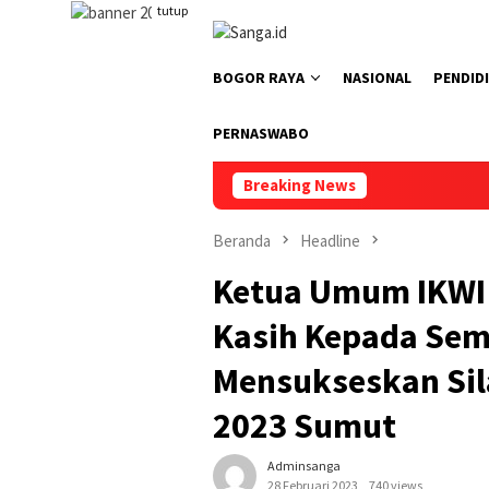
Loncat
tutup
ke
konten
BOGOR RAYA
NASIONAL
PENDID
PERNASWABO
Breaking News
Beranda
Headline
Ketua Umum IKWI
Kasih Kepada Sem
Mensukseskan Sil
2023 Sumut
Adminsanga
28 Februari 2023
740 views