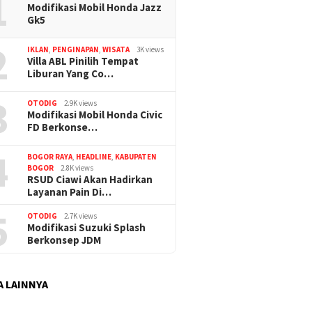
1
Modifikasi Mobil Honda Jazz
Gk5
2
IKLAN
,
PENGINAPAN
,
WISATA
3K views
Villa ABL Pinilih Tempat
Liburan Yang Co…
3
OTODIG
2.9K views
Modifikasi Mobil Honda Civic
FD Berkonse…
4
BOGOR RAYA
,
HEADLINE
,
KABUPATEN
BOGOR
2.8K views
RSUD Ciawi Akan Hadirkan
Layanan Pain Di…
5
OTODIG
2.7K views
Modifikasi Suzuki Splash
Berkonsep JDM
A LAINNYA