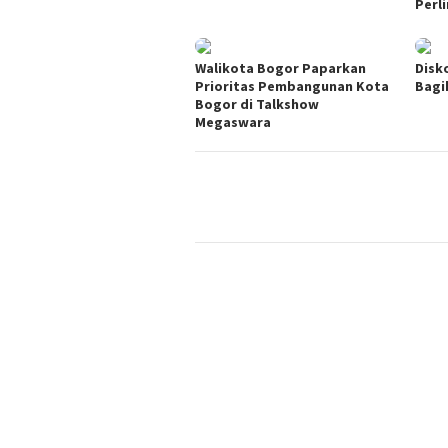
Perl
Walikota Bogor Paparkan
Disk
Prioritas Pembangunan Kota
Bagi
Bogor di Talkshow
Megaswara