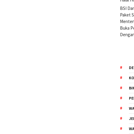
BSI Da
Paket 
Menteng
Buka Pe
Dengan
DE
KO
BI
P
WA
JE
WA