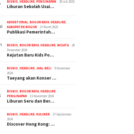
BISNIS
,
HEADLINE
,
PENGINAPAN
29 Juli 2025
Liburan Sekolah Usai…
ADVERTORIAL
,
BOGOR RAYA
,
HEADLINE
,
KABUPATEN BOGOR
27 Maret 2025
Publikasi Pemerintah…
BISNIS
,
BOGOR RAYA
,
HEADLINE
,
WISATA
28
Desember 2024
Kejutan Baru Kids Po…
BISNIS
,
HEADLINE
,
JUAL-BELI
9 Desember
2024
Taeyang akan Konser …
BISNIS
,
BOGOR RAYA
,
HEADLINE
,
PENGINAPAN
15 November 2024
Liburan Seru dan Ber…
BISNIS
,
HEADLINE
,
KULINER
27 September
2024
Discover Hong Kong: …