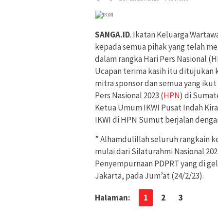
SANGA.ID
. Ikatan Keluarga Wartaw
kepada semua pihak yang telah me
dalam rangka Hari Pers Nasional (H
Ucapan terima kasih itu ditujukan 
mitra sponsor dan semua yang ikut
Pers Nasional 2023 (
HPN
) di Sumat
Ketua Umum IKWI Pusat Indah Kira
IKWI di HPN Sumut berjalan dengan
” Alhamdulillah seluruh rangkain k
mulai dari Silaturahmi Nasional 20
Penyempurnaan PDPRT yang di gelar 
Jakarta, pada Jum’at (24/2/23).
Halaman:
1
2
3