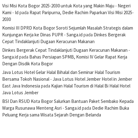
Visi Misi Kota Bogor 2025-2030 untuk Kota yang Makin Maju - Negeri
Kami - Id
pada
Rapat Paripurna, Dedie Rachim Paparkan Visi Misi 2025-
2030
Komisi III DPRD Kota Bogor Soroti Sejumlah Masalah Strategis dalam
Kunjungan Kerja ke Dinas PUPR - Sanga.id
pada
Dinkes Bergerak
Cepat Tindaklanjuti Dugaan Keracunan Makanan
Dinkes Bergerak Cepat Tindaklanjuti Dugaan Keracunan Makanan -
Sanga.id
pada
Bahas Persiapan SPMB, Komisi IV Gelar Rapat Kerja
Dengan Disdik Kota Bogor
Java Lotus Hotel Gelar Halal Bihalal dan Seminar Halal Tourism
Bersama Tokoh Nasional - Java Lotus Hotel Jember Hotel in Jember
East Java Indonesia
pada
Kajian Halal Tourism di Halal Bi Halal Hotel
Java Lotus Jember
BSI Dan RSUD Kota Bogor Salurkan Bantuan Paket Sembako Kepada
Warga Rusunawa Menteng Asri - Sanga.id
pada
Dedie Rachim Buka
Peluang Kerja sama Wisata Sejarah Dengan Belanda