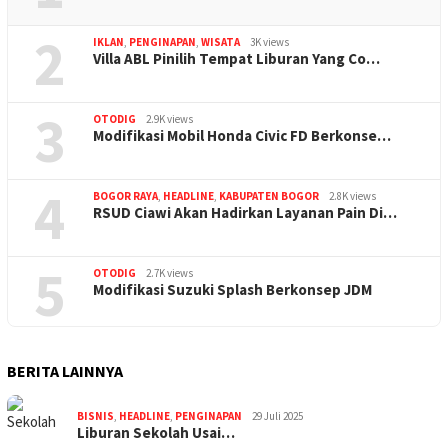
2
IKLAN
,
PENGINAPAN
,
WISATA
3K views
Villa ABL Pinilih Tempat Liburan Yang Co…
3
OTODIG
2.9K views
Modifikasi Mobil Honda Civic FD Berkonse…
4
BOGOR RAYA
,
HEADLINE
,
KABUPATEN BOGOR
2.8K views
RSUD Ciawi Akan Hadirkan Layanan Pain Di…
5
OTODIG
2.7K views
Modifikasi Suzuki Splash Berkonsep JDM
BERITA LAINNYA
BISNIS
,
HEADLINE
,
PENGINAPAN
29 Juli 2025
Liburan Sekolah Usai…