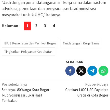
“Jadi dengan penandatanganan ini kerja sama dalam sistem
advokasi, pemetaan dan penyisiran serta administrasi
masyarakat untuk UHC,” katanya.
Halaman:
1
2
3
4
BPJS Kesehatan dan Pemkot Bogor
Tandatangani Kerja Sama
Tingkatkan Pelayanan Kesehatan
SEBARKAN
Navigasi
Pos sebelumnya
Pos berikutnya
Sebanyak 80 Warga Kota Bogor
Gerakan 1.000 USG Payudara
pos
Ikuti Sosialisasi Cukai Hasil
Gratis di Kota Bogor
Tembakau