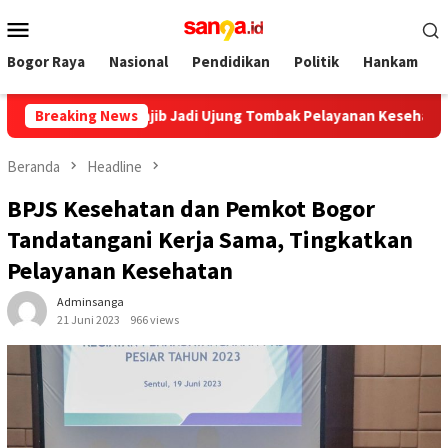
Loncat
Menu
ke
Mobile
konten
Bogor Raya
Nasional
Pendidikan
Politik
Hankam
 Ke 12 RSUD, Wajib Jadi Ujung Tombak Pelayanan Kesehatan Masy
Breaking News
Beranda
Headline
BPJS Kesehatan dan Pemkot Bogor
Tandatangani Kerja Sama, Tingkatkan
Pelayanan Kesehatan
Adminsanga
21 Juni 2023
966 views