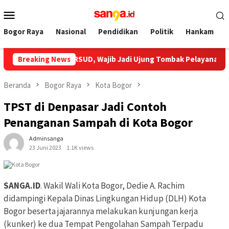
Loncat
Menu
ke
Mobile
konten
Bogor Raya
Nasional
Pendidikan
Politik
Hankam
Hadiri HUT Ke 12 RSUD, Wajib Jadi Ujung Tombak Pelayanan Kese
Breaking News
Beranda
Bogor Raya
Kota Bogor
TPST di Denpasar Jadi Contoh
Penanganan Sampah di Kota Bogor
Adminsanga
23 Juni 2023
1.1K views
SANGA.ID
. Wakil Wali Kota Bogor, Dedie A. Rachim
didampingi Kepala Dinas Lingkungan Hidup (DLH) Kota
Bogor beserta jajarannya melakukan kunjungan kerja
(kunker) ke dua Tempat Pengolahan Sampah Terpadu