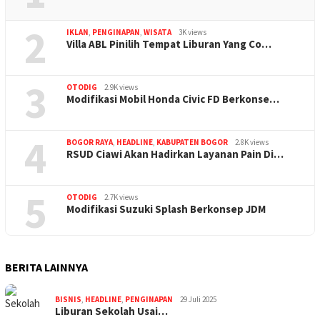
2
IKLAN
,
PENGINAPAN
,
WISATA
3K views
Villa ABL Pinilih Tempat Liburan Yang Co…
3
OTODIG
2.9K views
Modifikasi Mobil Honda Civic FD Berkonse…
4
BOGOR RAYA
,
HEADLINE
,
KABUPATEN BOGOR
2.8K views
RSUD Ciawi Akan Hadirkan Layanan Pain Di…
5
OTODIG
2.7K views
Modifikasi Suzuki Splash Berkonsep JDM
BERITA LAINNYA
BISNIS
,
HEADLINE
,
PENGINAPAN
29 Juli 2025
Liburan Sekolah Usai…