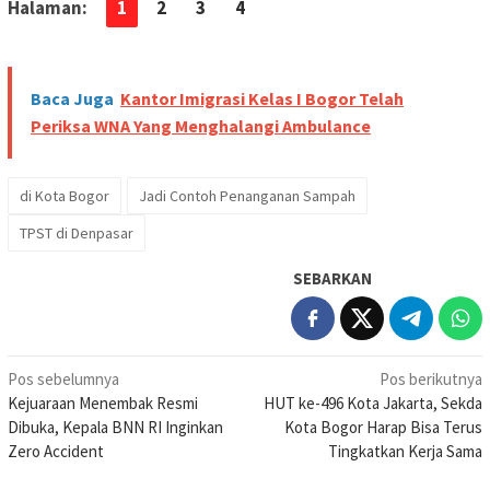
Halaman:
1
2
3
4
Baca Juga
Kantor Imigrasi Kelas I Bogor Telah
Periksa WNA Yang Menghalangi Ambulance
di Kota Bogor
Jadi Contoh Penanganan Sampah
TPST di Denpasar
SEBARKAN
Navigasi
Pos sebelumnya
Pos berikutnya
Kejuaraan Menembak Resmi
HUT ke-496 Kota Jakarta, Sekda
pos
Dibuka, Kepala BNN RI Inginkan
Kota Bogor Harap Bisa Terus
Zero Accident
Tingkatkan Kerja Sama