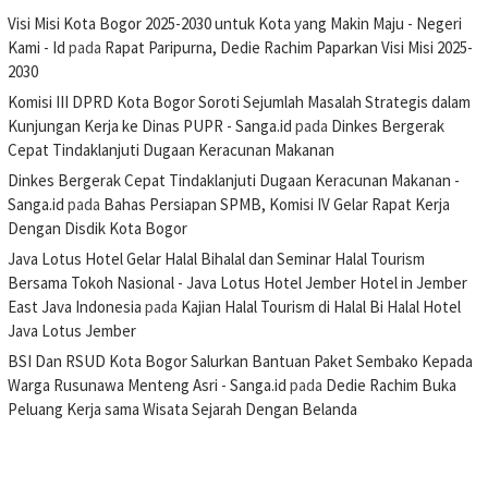
Visi Misi Kota Bogor 2025-2030 untuk Kota yang Makin Maju - Negeri
Kami - Id
pada
Rapat Paripurna, Dedie Rachim Paparkan Visi Misi 2025-
2030
Komisi III DPRD Kota Bogor Soroti Sejumlah Masalah Strategis dalam
Kunjungan Kerja ke Dinas PUPR - Sanga.id
pada
Dinkes Bergerak
Cepat Tindaklanjuti Dugaan Keracunan Makanan
Dinkes Bergerak Cepat Tindaklanjuti Dugaan Keracunan Makanan -
Sanga.id
pada
Bahas Persiapan SPMB, Komisi IV Gelar Rapat Kerja
Dengan Disdik Kota Bogor
Java Lotus Hotel Gelar Halal Bihalal dan Seminar Halal Tourism
Bersama Tokoh Nasional - Java Lotus Hotel Jember Hotel in Jember
East Java Indonesia
pada
Kajian Halal Tourism di Halal Bi Halal Hotel
Java Lotus Jember
BSI Dan RSUD Kota Bogor Salurkan Bantuan Paket Sembako Kepada
Warga Rusunawa Menteng Asri - Sanga.id
pada
Dedie Rachim Buka
Peluang Kerja sama Wisata Sejarah Dengan Belanda