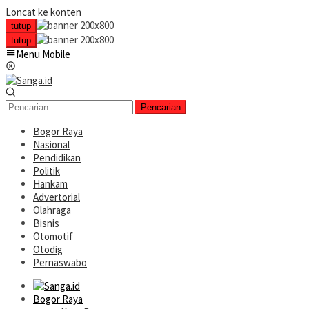
Loncat ke konten
tutup
tutup
Menu Mobile
Pencarian
Bogor Raya
Nasional
Pendidikan
Politik
Hankam
Advertorial
Olahraga
Bisnis
Otomotif
Otodig
Pernaswabo
Bogor Raya