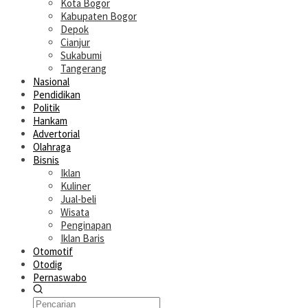
Kota Bogor
Kabupaten Bogor
Depok
Cianjur
Sukabumi
Tangerang
Nasional
Pendidikan
Politik
Hankam
Advertorial
Olahraga
Bisnis
Iklan
Kuliner
Jual-beli
Wisata
Penginapan
Iklan Baris
Otomotif
Otodig
Pernaswabo