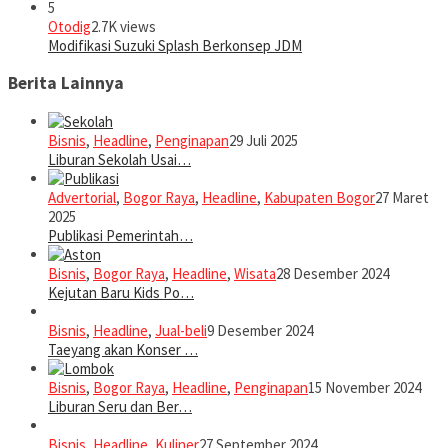
5
Otodig
2.7K views
Modifikasi Suzuki Splash Berkonsep JDM
Berita Lainnya
Bisnis
,
Headline
,
Penginapan
29 Juli 2025
Liburan Sekolah Usai…
Advertorial
,
Bogor Raya
,
Headline
,
Kabupaten Bogor
27 Maret
2025
Publikasi Pemerintah…
Bisnis
,
Bogor Raya
,
Headline
,
Wisata
28 Desember 2024
Kejutan Baru Kids Po…
Bisnis
,
Headline
,
Jual-beli
9 Desember 2024
Taeyang akan Konser …
Bisnis
,
Bogor Raya
,
Headline
,
Penginapan
15 November 2024
Liburan Seru dan Ber…
Bisnis
,
Headline
,
Kuliner
27 September 2024