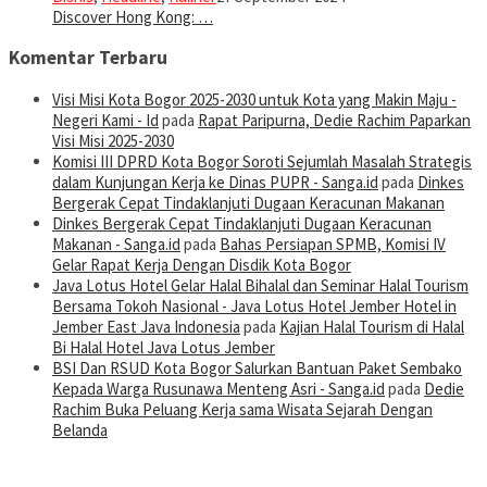
Discover Hong Kong: …
Komentar Terbaru
Visi Misi Kota Bogor 2025-2030 untuk Kota yang Makin Maju -
Negeri Kami - Id
pada
Rapat Paripurna, Dedie Rachim Paparkan
Visi Misi 2025-2030
Komisi III DPRD Kota Bogor Soroti Sejumlah Masalah Strategis
dalam Kunjungan Kerja ke Dinas PUPR - Sanga.id
pada
Dinkes
Bergerak Cepat Tindaklanjuti Dugaan Keracunan Makanan
Dinkes Bergerak Cepat Tindaklanjuti Dugaan Keracunan
Makanan - Sanga.id
pada
Bahas Persiapan SPMB, Komisi IV
Gelar Rapat Kerja Dengan Disdik Kota Bogor
Java Lotus Hotel Gelar Halal Bihalal dan Seminar Halal Tourism
Bersama Tokoh Nasional - Java Lotus Hotel Jember Hotel in
Jember East Java Indonesia
pada
Kajian Halal Tourism di Halal
Bi Halal Hotel Java Lotus Jember
BSI Dan RSUD Kota Bogor Salurkan Bantuan Paket Sembako
Kepada Warga Rusunawa Menteng Asri - Sanga.id
pada
Dedie
Rachim Buka Peluang Kerja sama Wisata Sejarah Dengan
Belanda