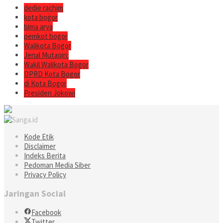
dedie rachim
kota bogor
bima arya
pemkot bogor
Walikota Bogor
Jenal Mutaqin:
Wakil Walikota Bogor
DPRD Kota Bogor
di Kota Bogor
Presiden Jokowi
Kode Etik
Disclaimer
Indeks Berita
Pedoman Media Siber
Privacy Policy
Jaringan Social
Facebook
Twitter