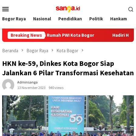
Loncat
Menu
ke
Mobile
konten
Bogor Raya
Nasional
Pendidikan
Politik
Hankam
ia Sambangi Rumah PWI Kota Bogor
Breaking News
Hadiri HUT ke-12 RSU
Beranda
Bogor Raya
Kota Bogor
HKN ke-59, Dinkes Kota Bogor Siap
Jalankan 6 Pilar Transformasi Kesehatan
Adminsanga
13 November 2023
940 views