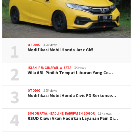
1
OTODIG
4.2K views
Modifikasi Mobil Honda Jazz Gk5
2
IKLAN
,
PENGINAPAN
,
WISATA
3K views
Villa ABL Pinilih Tempat Liburan Yang Co…
3
OTODIG
2.9K views
Modifikasi Mobil Honda Civic FD Berkonse…
4
BOGOR RAYA
,
HEADLINE
,
KABUPATEN BOGOR
2.8K views
RSUD Ciawi Akan Hadirkan Layanan Pain Di…