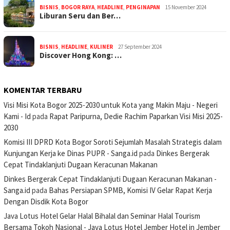
BISNIS
,
BOGOR RAYA
,
HEADLINE
,
PENGINAPAN
15 November 2024
Liburan Seru dan Ber…
BISNIS
,
HEADLINE
,
KULINER
27 September 2024
Discover Hong Kong: …
KOMENTAR TERBARU
Visi Misi Kota Bogor 2025-2030 untuk Kota yang Makin Maju - Negeri
Kami - Id
pada
Rapat Paripurna, Dedie Rachim Paparkan Visi Misi 2025-
2030
Komisi III DPRD Kota Bogor Soroti Sejumlah Masalah Strategis dalam
Kunjungan Kerja ke Dinas PUPR - Sanga.id
pada
Dinkes Bergerak
Cepat Tindaklanjuti Dugaan Keracunan Makanan
Dinkes Bergerak Cepat Tindaklanjuti Dugaan Keracunan Makanan -
Sanga.id
pada
Bahas Persiapan SPMB, Komisi IV Gelar Rapat Kerja
Dengan Disdik Kota Bogor
Java Lotus Hotel Gelar Halal Bihalal dan Seminar Halal Tourism
Bersama Tokoh Nasional - Java Lotus Hotel Jember Hotel in Jember