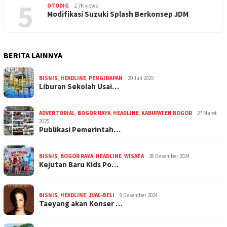
5
OTODIG
2.7K views
Modifikasi Suzuki Splash Berkonsep JDM
BERITA LAINNYA
BISNIS
,
HEADLINE
,
PENGINAPAN
29 Juli 2025
Liburan Sekolah Usai…
ADVERTORIAL
,
BOGOR RAYA
,
HEADLINE
,
KABUPATEN BOGOR
27 Maret
2025
Publikasi Pemerintah…
BISNIS
,
BOGOR RAYA
,
HEADLINE
,
WISATA
28 Desember 2024
Kejutan Baru Kids Po…
BISNIS
,
HEADLINE
,
JUAL-BELI
9 Desember 2024
Taeyang akan Konser …