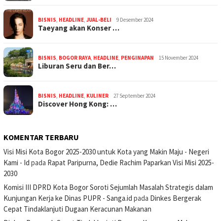
BISNIS
,
HEADLINE
,
JUAL-BELI
9 Desember 2024
Taeyang akan Konser …
BISNIS
,
BOGOR RAYA
,
HEADLINE
,
PENGINAPAN
15 November 2024
Liburan Seru dan Ber…
BISNIS
,
HEADLINE
,
KULINER
27 September 2024
Discover Hong Kong: …
KOMENTAR TERBARU
Visi Misi Kota Bogor 2025-2030 untuk Kota yang Makin Maju - Negeri
Kami - Id
pada
Rapat Paripurna, Dedie Rachim Paparkan Visi Misi 2025-
2030
Komisi III DPRD Kota Bogor Soroti Sejumlah Masalah Strategis dalam
Kunjungan Kerja ke Dinas PUPR - Sanga.id
pada
Dinkes Bergerak
Cepat Tindaklanjuti Dugaan Keracunan Makanan