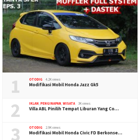
1
OTODIG
4.2K views
Modifikasi Mobil Honda Jazz Gk5
2
IKLAN
,
PENGINAPAN
,
WISATA
3K views
Villa ABL Pinilih Tempat Liburan Yang Co…
3
OTODIG
2.9K views
Modifikasi Mobil Honda Civic FD Berkonse…