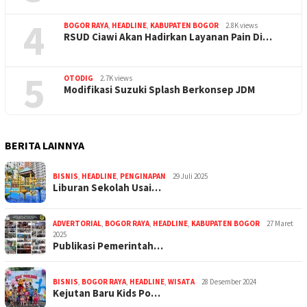
4
BOGOR RAYA
,
HEADLINE
,
KABUPATEN BOGOR
2.8K views
RSUD Ciawi Akan Hadirkan Layanan Pain Di…
5
OTODIG
2.7K views
Modifikasi Suzuki Splash Berkonsep JDM
BERITA LAINNYA
BISNIS
,
HEADLINE
,
PENGINAPAN
29 Juli 2025
Liburan Sekolah Usai…
ADVERTORIAL
,
BOGOR RAYA
,
HEADLINE
,
KABUPATEN BOGOR
27 Maret
2025
Publikasi Pemerintah…
BISNIS
,
BOGOR RAYA
,
HEADLINE
,
WISATA
28 Desember 2024
Kejutan Baru Kids Po…