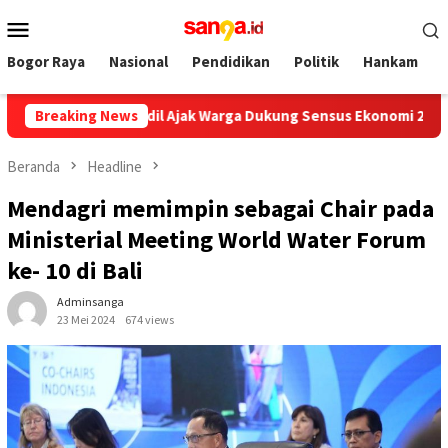
Loncat
Menu
ke
Mobile
konten
Bogor Raya
Nasional
Pendidikan
Politik
Hankam
arman Adil Ajak Warga Dukung Sensus Ekonomi 2026
Breaking News
PWI 
Beranda
Headline
Mendagri memimpin sebagai Chair pada
Ministerial Meeting World Water Forum
ke- 10 di Bali
Adminsanga
23 Mei 2024
674 views