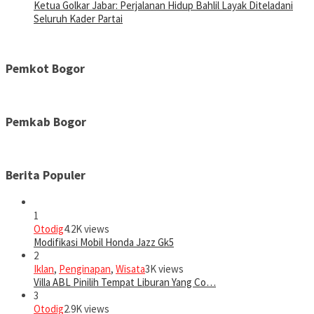
Ketua Golkar Jabar: Perjalanan Hidup Bahlil Layak Diteladani
Seluruh Kader Partai
Pemkot Bogor
Pemkab Bogor
Berita Populer
1
Otodig
4.2K views
Modifikasi Mobil Honda Jazz Gk5
2
Iklan
,
Penginapan
,
Wisata
3K views
Villa ABL Pinilih Tempat Liburan Yang Co…
3
Otodig
2.9K views