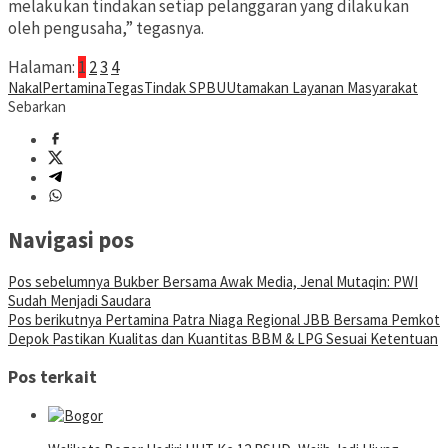
melakukan tindakan setiap pelanggaran yang dilakukan
oleh pengusaha,” tegasnya.
Halaman:
1
2
3
4
Nakal
Pertamina
Tegas
Tindak SPBU
Utamakan Layanan Masyarakat
Sebarkan
Navigasi pos
Pos sebelumnya
Bukber Bersama Awak Media, Jenal Mutaqin: PWI
Sudah Menjadi Saudara
Pos berikutnya
Pertamina Patra Niaga Regional JBB Bersama Pemkot
Depok Pastikan Kualitas dan Kuantitas BBM & LPG Sesuai Ketentuan
Pos terkait