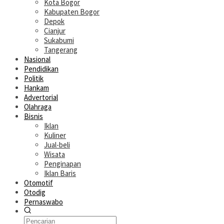
Kota Bogor
Kabupaten Bogor
Depok
Cianjur
Sukabumi
Tangerang
Nasional
Pendidikan
Politik
Hankam
Advertorial
Olahraga
Bisnis
Iklan
Kuliner
Jual-beli
Wisata
Penginapan
Iklan Baris
Otomotif
Otodig
Pernaswabo