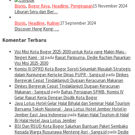
Bisnis
,
Bogor Raya
,
Headline
,
Penginapan
15 November 2024
Liburan Seru dan Ber…
Bisnis
,
Headline
,
Kuliner
27 September 2024
Discover Hong Kong: …
Komentar Terbaru
Visi Misi Kota Bogor 2025-2030 untuk Kota yang Makin Maju -
Negeri Kami - Id
pada
Rapat Paripurna, Dedie Rachim Paparkan
Visi Misi 2025-2030
Komisi III DPRD Kota Bogor Soroti Sejumlah Masalah Strategis
dalam Kunjungan Kerja ke Dinas PUPR - Sanga.id
pada
Dinkes
Bergerak Cepat Tindaklanjuti Dugaan Keracunan Makanan
Dinkes Bergerak Cepat Tindaklanjuti Dugaan Keracunan
Makanan - Sanga.id
pada
Bahas Persiapan SPMB, Komisi IV
Gelar Rapat Kerja Dengan Disdik Kota Bogor
Java Lotus Hotel Gelar Halal Bihalal dan Seminar Halal Tourism
Bersama Tokoh Nasional - Java Lotus Hotel Jember Hotel in
Jember East Java Indonesia
pada
Kajian Halal Tourism di Halal
Bi Halal Hotel Java Lotus Jember
BSI Dan RSUD Kota Bogor Salurkan Bantuan Paket Sembako
Kepada Warga Rusunawa Menteng Asri - Sanga.id
pada
Dedie