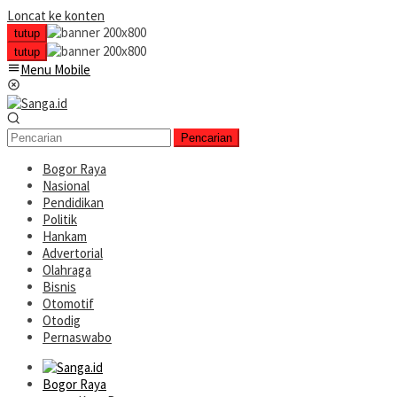
Loncat ke konten
tutup
tutup
Menu Mobile
Pencarian
Bogor Raya
Nasional
Pendidikan
Politik
Hankam
Advertorial
Olahraga
Bisnis
Otomotif
Otodig
Pernaswabo
Bogor Raya