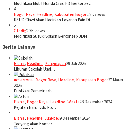
Modifikasi Mobil Honda Civic FD Berkonse…
4
Bogor Raya
,
Headline
,
Kabupaten Bogor
2.8K views
RSUD Ciawi Akan Hadirkan Layanan Pain Di…
5
Otodig
2.7K views
Modifikasi Suzuki Splash Berkonsep JDM
Berita Lainnya
Bisnis
,
Headline
,
Penginapan
29 Juli 2025
Liburan Sekolah Usai…
Advertorial
,
Bogor Raya
,
Headline
,
Kabupaten Bogor
27 Maret
2025
Publikasi Pemerintah…
Bisnis
,
Bogor Raya
,
Headline
,
Wisata
28 Desember 2024
Kejutan Baru Kids Po…
Bisnis
,
Headline
,
Jual-beli
9 Desember 2024
Taeyang akan Konser …