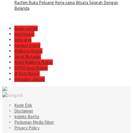
Rachim Buka Peluang Kerja sama Wisata Sejarah Dengan
Belanda
dedie rachim
kota bogor
bima arya
pemkot bogor
Walikota Bogor
Jenal Mutaqin:
Wakil Walikota Bogor
DPRD Kota Bogor
di Kota Bogor
Presiden Jokowi
Kode Etik
Disclaimer
Indeks Berita
Pedoman Media Siber
Privacy Policy