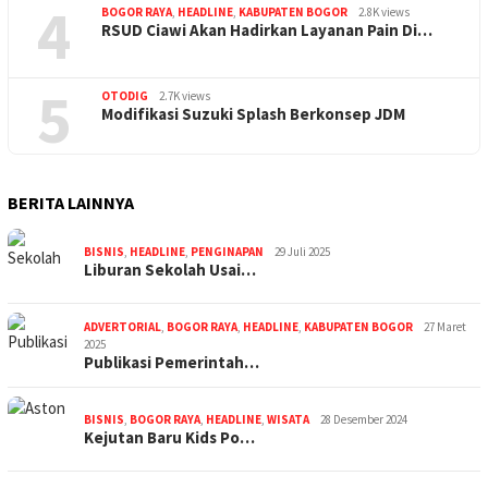
4
BOGOR RAYA
,
HEADLINE
,
KABUPATEN BOGOR
2.8K views
RSUD Ciawi Akan Hadirkan Layanan Pain Di…
5
OTODIG
2.7K views
Modifikasi Suzuki Splash Berkonsep JDM
BERITA LAINNYA
BISNIS
,
HEADLINE
,
PENGINAPAN
29 Juli 2025
Liburan Sekolah Usai…
ADVERTORIAL
,
BOGOR RAYA
,
HEADLINE
,
KABUPATEN BOGOR
27 Maret
2025
Publikasi Pemerintah…
BISNIS
,
BOGOR RAYA
,
HEADLINE
,
WISATA
28 Desember 2024
Kejutan Baru Kids Po…