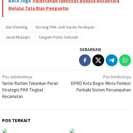
Baca Juga
Pelestarian Identitas Budaya Nusantara
Melalui Tata Rias Pengantin
dan Stunting
Dorong PKK Jadi Garda Terdepan
Jenal Mutaqin:
Tangani Putus Sekolah
SEBARKAN
Navigasi
Pos sebelumnya
Pos berikutnya
Yantie Rachim Tekankan Peran
DPRD Kota Bogor Minta Pemkot
pos
Strategis PKK Tingkat
Perbaiki Sistem Persampahan
Kecamatan
POS TERKAIT