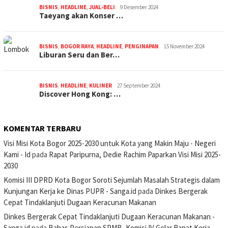
BISNIS
,
HEADLINE
,
JUAL-BELI
9 Desember 2024
Taeyang akan Konser …
BISNIS
,
BOGOR RAYA
,
HEADLINE
,
PENGINAPAN
15 November 2024
Liburan Seru dan Ber…
BISNIS
,
HEADLINE
,
KULINER
27 September 2024
Discover Hong Kong: …
KOMENTAR TERBARU
Visi Misi Kota Bogor 2025-2030 untuk Kota yang Makin Maju - Negeri
Kami - Id
pada
Rapat Paripurna, Dedie Rachim Paparkan Visi Misi 2025-
2030
Komisi III DPRD Kota Bogor Soroti Sejumlah Masalah Strategis dalam
Kunjungan Kerja ke Dinas PUPR - Sanga.id
pada
Dinkes Bergerak
Cepat Tindaklanjuti Dugaan Keracunan Makanan
Dinkes Bergerak Cepat Tindaklanjuti Dugaan Keracunan Makanan -
Sanga.id
pada
Bahas Persiapan SPMB, Komisi IV Gelar Rapat Kerja