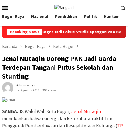
Loncat
Menu
ke
Mobile
konten
Bogor Raya
Nasional
Pendidikan
Politik
Hankam
ID Antarkan Kota Bogor Jadi Lokus Studi Lapangan PKA BPS 2026
Breaking News
Beranda
Bogor Raya
Kota Bogor
Jenal Mutaqin Dorong PKK Jadi Garda
Terdepan Tangani Putus Sekolah dan
Stunting
Adminsanga
14 Agustus 2025
395 views
SANGA.ID.
Wakil Wali Kota Bogor,
Jenal Mutaqin
menekankan bahwa sinergi dan keterlibatan aktif Tim
Penggerak Pemberdayaan dan Kesejahteraan Keluarga (
TP