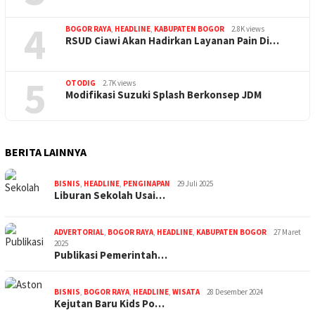
4
BOGOR RAYA
,
HEADLINE
,
KABUPATEN BOGOR
2.8K views
RSUD Ciawi Akan Hadirkan Layanan Pain Di…
5
OTODIG
2.7K views
Modifikasi Suzuki Splash Berkonsep JDM
BERITA LAINNYA
BISNIS
,
HEADLINE
,
PENGINAPAN
29 Juli 2025
Liburan Sekolah Usai…
ADVERTORIAL
,
BOGOR RAYA
,
HEADLINE
,
KABUPATEN BOGOR
27 Maret
2025
Publikasi Pemerintah…
BISNIS
,
BOGOR RAYA
,
HEADLINE
,
WISATA
28 Desember 2024
Kejutan Baru Kids Po…