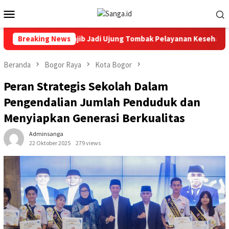
Loncat
Menu
ke
Mobile
konten
 Ke 12 RSUD, Wajib Jadi Ujung Tombak Pelayanan Kesehatan Masy
Breaking News
Beranda
Bogor Raya
Kota Bogor
Peran Strategis Sekolah Dalam
Pengendalian Jumlah Penduduk dan
Menyiapkan Generasi Berkualitas
Adminsanga
22 Oktober 2025
279 views