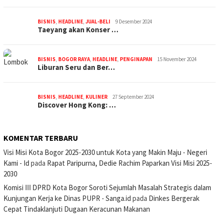
BISNIS
,
HEADLINE
,
JUAL-BELI
9 Desember 2024
Taeyang akan Konser …
BISNIS
,
BOGOR RAYA
,
HEADLINE
,
PENGINAPAN
15 November 2024
Liburan Seru dan Ber…
BISNIS
,
HEADLINE
,
KULINER
27 September 2024
Discover Hong Kong: …
KOMENTAR TERBARU
Visi Misi Kota Bogor 2025-2030 untuk Kota yang Makin Maju - Negeri
Kami - Id
pada
Rapat Paripurna, Dedie Rachim Paparkan Visi Misi 2025-
2030
Komisi III DPRD Kota Bogor Soroti Sejumlah Masalah Strategis dalam
Kunjungan Kerja ke Dinas PUPR - Sanga.id
pada
Dinkes Bergerak
Cepat Tindaklanjuti Dugaan Keracunan Makanan