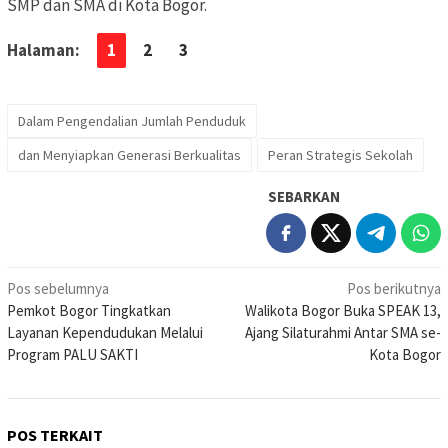
SMP dan SMA di Kota Bogor.
Halaman:
1
2
3
Dalam Pengendalian Jumlah Penduduk
dan Menyiapkan Generasi Berkualitas
Peran Strategis Sekolah
SEBARKAN
Navigasi
Pos sebelumnya
Pos berikutnya
Pemkot Bogor Tingkatkan
Walikota Bogor Buka SPEAK 13,
pos
Layanan Kependudukan Melalui
Ajang Silaturahmi Antar SMA se-
Program PALU SAKTI
Kota Bogor
POS TERKAIT