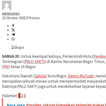
adminsanga
22 Oktober 2025
274 views
SANGA.ID
. Untuk keempat kalinya, Pemerintah Kota (
Pemko
Terintegrasi (
PALU SAKTI
) di Kantor Kecamatan Bogor Timur,
(
PN
) Kelas 1A Bogor.
Sekretaris Daerah (
Sekda
) Kota Bogor,
Denny Mulyadi,
menila
merupakan sebuah inovasi untuk mempermudah masyarakat 
hadirnya PALU SAKTI juga untuk mendekatkan layanan kepad
Halaman:
1
2
3
Baca Juga
Presiden Jokowi Sampaikan Sejumlah Arahan 