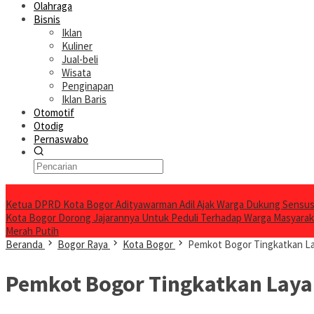
Olahraga
Bisnis
Iklan
Kuliner
Jual-beli
Wisata
Penginapan
Iklan Baris
Otomotif
Otodig
Pernaswabo
Breaking News
Ketua DPRD Kota Bogor Adityawarman Adil Ajak Warga Dukung Sensus
Kota Bogor Dorong Jajarannya Untuk Peduli Terhadap Warga Masyara
Merah Putih
Beranda
Bogor Raya
Kota Bogor
Pemkot Bogor Tingkatkan L
Pemkot Bogor Tingkatkan Laya