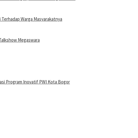
i Terhadap Warga Masyarakatnya
i Talkshow Megaswara
iasi Program Inovatif PWI Kota Bogor