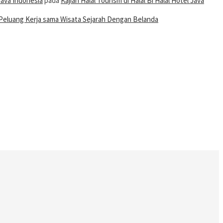
Java Indonesia
pada
Kajian Halal Tourism di Halal Bi Halal Hotel Java
Peluang Kerja sama Wisata Sejarah Dengan Belanda