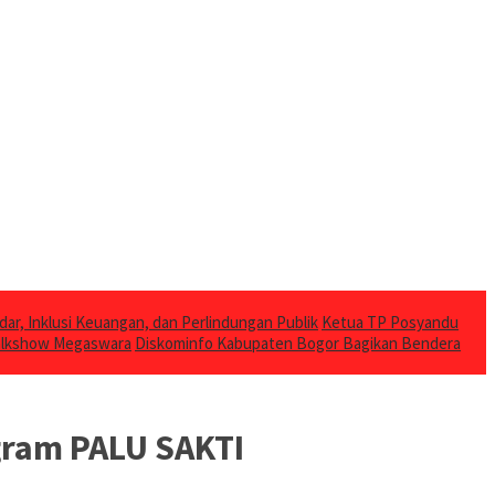
dar, Inklusi Keuangan, dan Perlindungan Publik
Ketua TP Posyandu
Talkshow Megaswara
Diskominfo Kabupaten Bogor Bagikan Bendera
gram PALU SAKTI