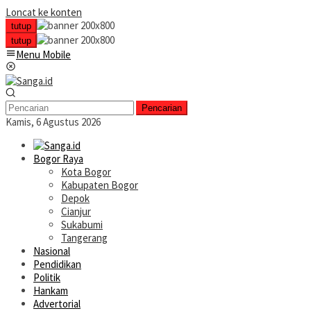
Loncat ke konten
tutup
tutup
Menu Mobile
Pencarian
Kamis, 6 Agustus 2026
Bogor Raya
Kota Bogor
Kabupaten Bogor
Depok
Cianjur
Sukabumi
Tangerang
Nasional
Pendidikan
Politik
Hankam
Advertorial