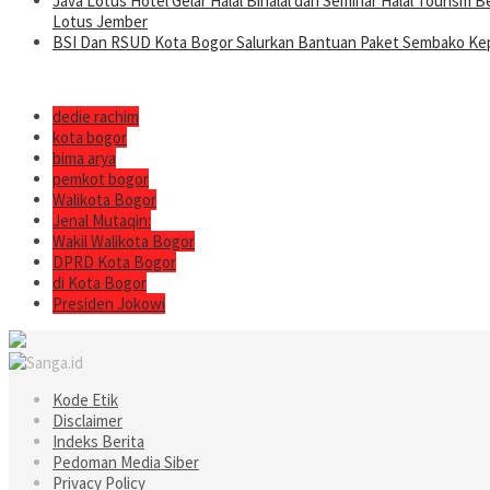
Java Lotus Hotel Gelar Halal Bihalal dan Seminar Halal Tourism
Lotus Jember
BSI Dan RSUD Kota Bogor Salurkan Bantuan Paket Sembako Kep
dedie rachim
kota bogor
bima arya
pemkot bogor
Walikota Bogor
Jenal Mutaqin:
Wakil Walikota Bogor
DPRD Kota Bogor
di Kota Bogor
Presiden Jokowi
Kode Etik
Disclaimer
Indeks Berita
Pedoman Media Siber
Privacy Policy