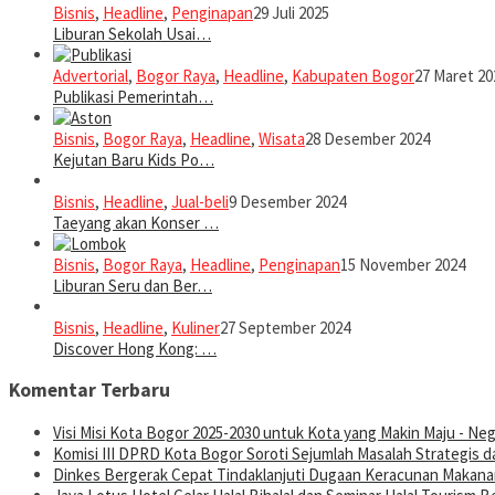
Bisnis
,
Headline
,
Penginapan
29 Juli 2025
Liburan Sekolah Usai…
Advertorial
,
Bogor Raya
,
Headline
,
Kabupaten Bogor
27 Maret 20
Publikasi Pemerintah…
Bisnis
,
Bogor Raya
,
Headline
,
Wisata
28 Desember 2024
Kejutan Baru Kids Po…
Bisnis
,
Headline
,
Jual-beli
9 Desember 2024
Taeyang akan Konser …
Bisnis
,
Bogor Raya
,
Headline
,
Penginapan
15 November 2024
Liburan Seru dan Ber…
Bisnis
,
Headline
,
Kuliner
27 September 2024
Discover Hong Kong: …
Komentar Terbaru
Visi Misi Kota Bogor 2025-2030 untuk Kota yang Makin Maju - Nege
Komisi III DPRD Kota Bogor Soroti Sejumlah Masalah Strategis d
Dinkes Bergerak Cepat Tindaklanjuti Dugaan Keracunan Makanan