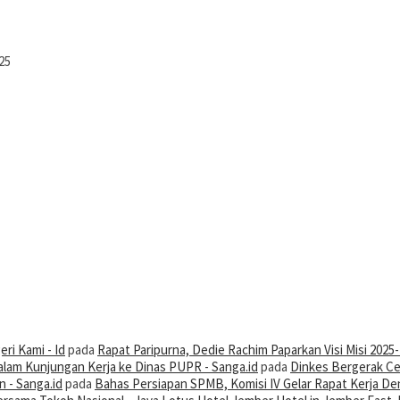
25
ri Kami - Id
pada
Rapat Paripurna, Dedie Rachim Paparkan Visi Misi 2025
alam Kunjungan Kerja ke Dinas PUPR - Sanga.id
pada
Dinkes Bergerak Ce
 - Sanga.id
pada
Bahas Persiapan SPMB, Komisi IV Gelar Rapat Kerja De