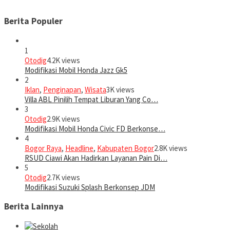
Berita Populer
1
Otodig
4.2K views
Modifikasi Mobil Honda Jazz Gk5
2
Iklan
,
Penginapan
,
Wisata
3K views
Villa ABL Pinilih Tempat Liburan Yang Co…
3
Otodig
2.9K views
Modifikasi Mobil Honda Civic FD Berkonse…
4
Bogor Raya
,
Headline
,
Kabupaten Bogor
2.8K views
RSUD Ciawi Akan Hadirkan Layanan Pain Di…
5
Otodig
2.7K views
Modifikasi Suzuki Splash Berkonsep JDM
Berita Lainnya