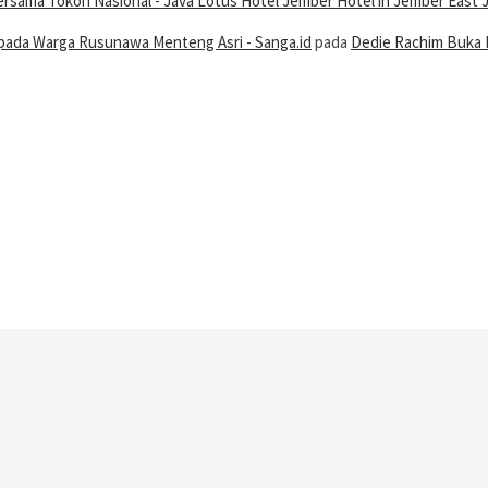
 Bersama Tokoh Nasional - Java Lotus Hotel Jember Hotel in Jember East 
ada Warga Rusunawa Menteng Asri - Sanga.id
pada
Dedie Rachim Buka 