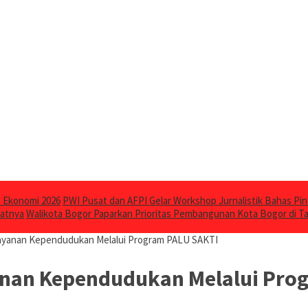
 Ekonomi 2026
PWI Pusat dan AFPI Gelar Workshop Jurnalistik Bahas Pin
katnya
Walikota Bogor Paparkan Prioritas Pembangunan Kota Bogor di 
ayanan Kependudukan Melalui Program PALU SAKTI
nan Kependudukan Melalui Pro