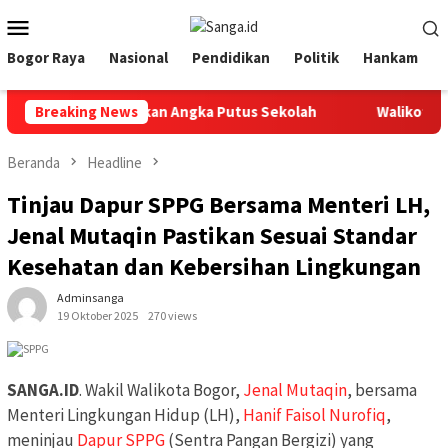
Loncat
Menu
ke
Mobile
konten
Bogor Raya
Nasional
Pendidikan
Politik
Hankam
tkan Sinergi Tekan Angka Putus Sekolah
Breaking News
Walikota Bogo
Beranda
Headline
Tinjau Dapur SPPG Bersama Menteri LH,
Jenal Mutaqin Pastikan Sesuai Standar
Kesehatan dan Kebersihan Lingkungan
Adminsanga
19 Oktober 2025
270 views
SANGA.ID
. Wakil Walikota Bogor,
Jenal Mutaqin
, bersama
Menteri Lingkungan Hidup (LH),
Hanif Faisol Nurofiq
,
meninjau
Dapur SPPG
(Sentra Pangan Bergizi) yang