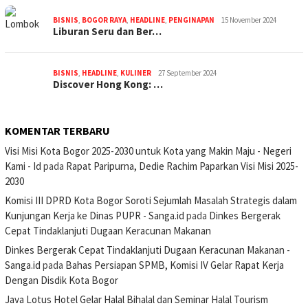
BISNIS
,
BOGOR RAYA
,
HEADLINE
,
PENGINAPAN
15 November 2024
Liburan Seru dan Ber…
BISNIS
,
HEADLINE
,
KULINER
27 September 2024
Discover Hong Kong: …
KOMENTAR TERBARU
Visi Misi Kota Bogor 2025-2030 untuk Kota yang Makin Maju - Negeri
Kami - Id
pada
Rapat Paripurna, Dedie Rachim Paparkan Visi Misi 2025-
2030
Komisi III DPRD Kota Bogor Soroti Sejumlah Masalah Strategis dalam
Kunjungan Kerja ke Dinas PUPR - Sanga.id
pada
Dinkes Bergerak
Cepat Tindaklanjuti Dugaan Keracunan Makanan
Dinkes Bergerak Cepat Tindaklanjuti Dugaan Keracunan Makanan -
Sanga.id
pada
Bahas Persiapan SPMB, Komisi IV Gelar Rapat Kerja
Dengan Disdik Kota Bogor
Java Lotus Hotel Gelar Halal Bihalal dan Seminar Halal Tourism