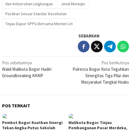
dan Kebersihan Lingkungan
Jenal Mutaqin:
Pastikan Sesuai Standar Kesehatan
Tinjau Dapur SPPG Bersama Menteri LH
SEBARKAN
Navigasi
Pos sebelumnya
Pos berikutnya
Wakil Walikota Bogor Hadiri
Polresta Bogor Kota Teguhkan
pos
Groundbreaking KKMP
Sinergitas Tiga Pilar dan
Masyarakat Tangkal Hoaks
POS TERKAIT
Pemkot Bogor Kuatkan Sinergi
Walikota Bogor Tinjau
Tekan Angka Putus Sekolah
Pembangunan Pasar Merdeka,