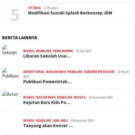
5
OTODIG
2.7K views
Modifikasi Suzuki Splash Berkonsep JDM
BERITA LAINNYA
BISNIS
,
HEADLINE
,
PENGINAPAN
29 Juli 2025
Liburan Sekolah Usai…
ADVERTORIAL
,
BOGOR RAYA
,
HEADLINE
,
KABUPATEN BOGOR
27 Maret
2025
Publikasi Pemerintah…
BISNIS
,
BOGOR RAYA
,
HEADLINE
,
WISATA
28 Desember 2024
Kejutan Baru Kids Po…
BISNIS
,
HEADLINE
,
JUAL-BELI
9 Desember 2024
Taeyang akan Konser …