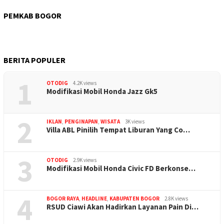
PEMKAB BOGOR
BERITA POPULER
1
OTODIG
4.2K views
Modifikasi Mobil Honda Jazz Gk5
2
IKLAN
,
PENGINAPAN
,
WISATA
3K views
Villa ABL Pinilih Tempat Liburan Yang Co…
3
OTODIG
2.9K views
Modifikasi Mobil Honda Civic FD Berkonse…
4
BOGOR RAYA
,
HEADLINE
,
KABUPATEN BOGOR
2.8K views
RSUD Ciawi Akan Hadirkan Layanan Pain Di…