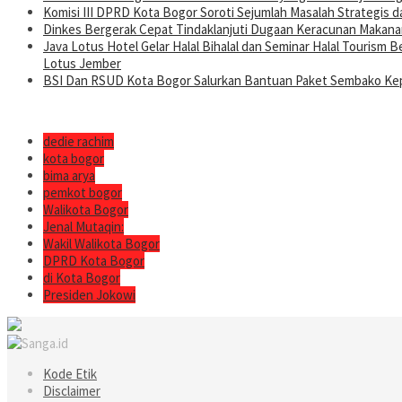
Komisi III DPRD Kota Bogor Soroti Sejumlah Masalah Strategis d
Dinkes Bergerak Cepat Tindaklanjuti Dugaan Keracunan Makanan
Java Lotus Hotel Gelar Halal Bihalal dan Seminar Halal Tourism
Lotus Jember
BSI Dan RSUD Kota Bogor Salurkan Bantuan Paket Sembako Kep
dedie rachim
kota bogor
bima arya
pemkot bogor
Walikota Bogor
Jenal Mutaqin:
Wakil Walikota Bogor
DPRD Kota Bogor
di Kota Bogor
Presiden Jokowi
Kode Etik
Disclaimer