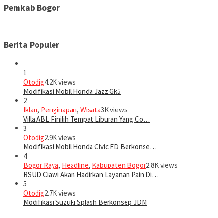
Pemkab Bogor
Berita Populer
1
Otodig
4.2K views
Modifikasi Mobil Honda Jazz Gk5
2
Iklan
,
Penginapan
,
Wisata
3K views
Villa ABL Pinilih Tempat Liburan Yang Co…
3
Otodig
2.9K views
Modifikasi Mobil Honda Civic FD Berkonse…
4
Bogor Raya
,
Headline
,
Kabupaten Bogor
2.8K views
RSUD Ciawi Akan Hadirkan Layanan Pain Di…
5
Otodig
2.7K views
Modifikasi Suzuki Splash Berkonsep JDM