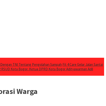
a Dengan TNI Tentang Pengolahan Sampah
Fit 4 Care Gelar Jalan Santai
2 RSUD Kota Bogor, Ketua DPRD Kota Bogor Adityawarman Adil
orasi Warga