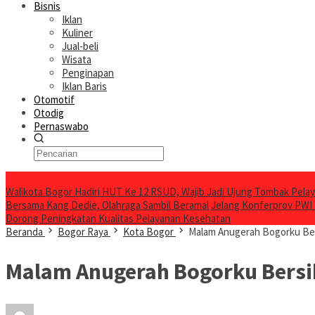
Bisnis
Iklan
Kuliner
Jual-beli
Wisata
Penginapan
Iklan Baris
Otomotif
Otodig
Pernaswabo
Breaking News
Walikota Bogor Hadiri HUT Ke 12 RSUD, Wajib Jadi Ujung Tombak Pel
Bersama Kang Dedie, Olahraga Sambil Beramal
Jelang Konferprov PWI
Dorong Peningkatan Kualitas Pelayanan Kesehatan
Beranda
Bogor Raya
Kota Bogor
Malam Anugerah Bogorku Bers
Malam Anugerah Bogorku Bersih