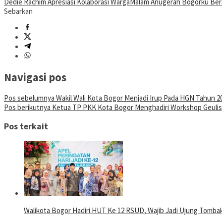
Dedie Rachim Apresiasi Kolaborasi Warga
Malam Anugerah Bogorku Ber
Sebarkan
Navigasi pos
Pos sebelumnya
Wakil Wali Kota Bogor Menjadi Irup Pada HGN Tahun 2
Pos berikutnya
Ketua TP PKK Kota Bogor Menghadiri Workshop Geulis, 
Pos terkait
Walikota Bogor Hadiri HUT Ke 12 RSUD, Wajib Jadi Ujung Tomb