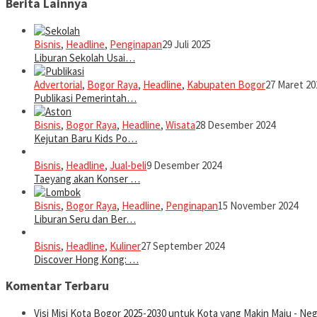
Berita Lainnya
Bisnis
,
Headline
,
Penginapan
29 Juli 2025
Liburan Sekolah Usai…
Advertorial
,
Bogor Raya
,
Headline
,
Kabupaten Bogor
27 Maret 20
Publikasi Pemerintah…
Bisnis
,
Bogor Raya
,
Headline
,
Wisata
28 Desember 2024
Kejutan Baru Kids Po…
Bisnis
,
Headline
,
Jual-beli
9 Desember 2024
Taeyang akan Konser …
Bisnis
,
Bogor Raya
,
Headline
,
Penginapan
15 November 2024
Liburan Seru dan Ber…
Bisnis
,
Headline
,
Kuliner
27 September 2024
Discover Hong Kong: …
Komentar Terbaru
Visi Misi Kota Bogor 2025-2030 untuk Kota yang Makin Maju - Nege