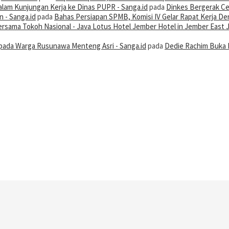
alam Kunjungan Kerja ke Dinas PUPR - Sanga.id
pada
Dinkes Bergerak Ce
 - Sanga.id
pada
Bahas Persiapan SPMB, Komisi IV Gelar Rapat Kerja De
 Bersama Tokoh Nasional - Java Lotus Hotel Jember Hotel in Jember East 
ada Warga Rusunawa Menteng Asri - Sanga.id
pada
Dedie Rachim Buka 