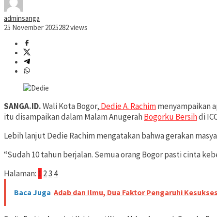
adminsanga
25 November 2025
282 views
SANGA.ID.
Wali Kota Bogor,
Dedie A. Rachim
menyampaikan apr
itu disampaikan dalam Malam Anugerah
Bogorku Bersih
di IC
Lebih lanjut Dedie Rachim mengatakan bahwa gerakan masya
“Sudah 10 tahun berjalan. Semua orang Bogor pasti cinta kebe
Halaman:
1
2
3
4
Baca Juga
Adab dan Ilmu, Dua Faktor Pengaruhi Kesukse