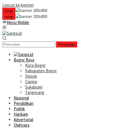
Loncat ke konten
tutup
tutup
Menu Mobile
Pencarian
Bogor Raya
Kota Bogor
Kabupaten Bogor
Depok
Cianjur
Sukabumi
Tangerang
Nasional
Pendidikan
Politik
Hankam
Advertorial
Olahraga