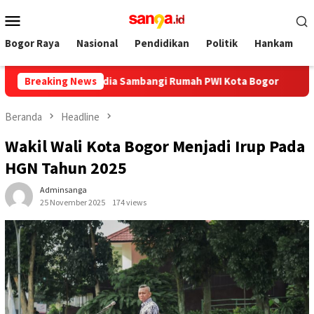
Loncat
Menu
ke
Mobile
konten
Bogor Raya
Nasional
Pendidikan
Politik
Hankam
os Ayo Media Sambangi Rumah PWI Kota Bogor
Breaking News
Hadiri HUT
Beranda
Headline
Wakil Wali Kota Bogor Menjadi Irup Pada
HGN Tahun 2025
Adminsanga
25 November 2025
174 views