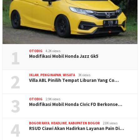
1
OTODIG
4.2K views
Modifikasi Mobil Honda Jazz Gk5
2
IKLAN
,
PENGINAPAN
,
WISATA
3K views
Villa ABL Pinilih Tempat Liburan Yang Co…
3
OTODIG
2.9K views
Modifikasi Mobil Honda Civic FD Berkonse…
4
BOGOR RAYA
,
HEADLINE
,
KABUPATEN BOGOR
2.8K views
RSUD Ciawi Akan Hadirkan Layanan Pain Di…