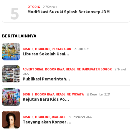
5
OTODIG
2.7K views
Modifikasi Suzuki Splash Berkonsep JDM
BERITA LAINNYA
BISNIS
,
HEADLINE
,
PENGINAPAN
29 Juli 2025
Liburan Sekolah Usai…
ADVERTORIAL
,
BOGOR RAYA
,
HEADLINE
,
KABUPATEN BOGOR
27 Maret
2025
Publikasi Pemerintah…
BISNIS
,
BOGOR RAYA
,
HEADLINE
,
WISATA
28 Desember 2024
Kejutan Baru Kids Po…
BISNIS
,
HEADLINE
,
JUAL-BELI
9 Desember 2024
Taeyang akan Konser …