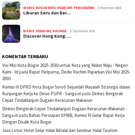
BISNIS
,
BOGOR RAYA
,
HEADLINE
,
PENGINAPAN
15 November 2024
Liburan Seru dan Ber…
BISNIS
,
HEADLINE
,
KULINER
27 September 2024
Discover Hong Kong: …
KOMENTAR TERBARU
Visi Misi Kota Bogor 2025-2030 untuk Kota yang Makin Maju - Negeri
Kami - Id
pada
Rapat Paripurna, Dedie Rachim Paparkan Visi Misi 2025-
2030
Komisi III DPRD Kota Bogor Soroti Sejumlah Masalah Strategis dalam
Kunjungan Kerja ke Dinas PUPR - Sanga.id
pada
Dinkes Bergerak
Cepat Tindaklanjuti Dugaan Keracunan Makanan
Dinkes Bergerak Cepat Tindaklanjuti Dugaan Keracunan Makanan -
Sanga.id
pada
Bahas Persiapan SPMB, Komisi IV Gelar Rapat Kerja
Dengan Disdik Kota Bogor
Java Lotus Hotel Gelar Halal Bihalal dan Seminar Halal Tourism