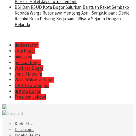
Bi Halal Hotel Java Lotus Jember
BSI Dan RSUD Kota Bogor Salurkan Bantuan Paket Sembako
Kepada Warga Rusunawa Menteng Asri - Sanga.id
pada
Dedie
Rachim Buka Peluang Kerja sama Wisata Sejarah Dengan
Belanda
dedie rachim
kota bogor
bima arya
pemkot bogor
Walikota Bogor
Jenal Mutaqin:
Wakil Walikota Bogor
DPRD Kota Bogor
di Kota Bogor
Presiden Jokowi
Kode Etik
Disclaimer
Indeks Berita