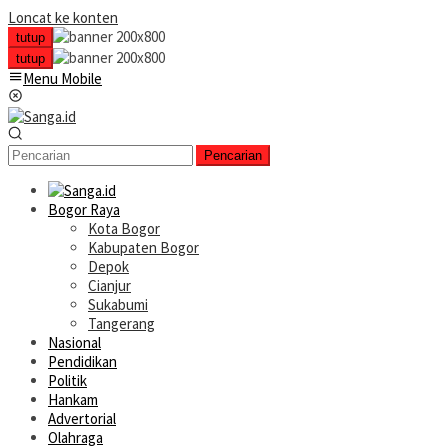
Loncat ke konten
tutup
tutup
Menu Mobile
Pencarian
Bogor Raya
Kota Bogor
Kabupaten Bogor
Depok
Cianjur
Sukabumi
Tangerang
Nasional
Pendidikan
Politik
Hankam
Advertorial
Olahraga