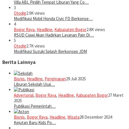
Villa ABL Pinilih Tempat Liburan Yang Co…
3
Otodig
2.9K views
Modifikasi Mobil Honda Civic FD Berkonse…
4
Bogor Raya
,
Headline
,
Kabupaten Bogor
2.8K views
RSUD Ciawi Akan Hadirkan Layanan Pain Di…
5
Otodig
2.7K views
Modifikasi Suzuki Splash Berkonsep JDM
Berita Lainnya
Bisnis
,
Headline
,
Penginapan
29 Juli 2025
Liburan Sekolah Usai…
Advertorial
,
Bogor Raya
,
Headline
,
Kabupaten Bogor
27 Maret
2025
Publikasi Pemerintah…
Bisnis
,
Bogor Raya
,
Headline
,
Wisata
28 Desember 2024
Kejutan Baru Kids Po…