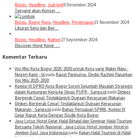
Bisnis
,
Headline
,
Jual-beli
9 Desember 2024
Taeyang akan Konser …
Bisnis
,
Bogor Raya
,
Headline
,
Penginapan
15 November 2024
Liburan Seru dan Ber…
Bisnis
,
Headline
,
Kuliner
27 September 2024
Discover Hong Kong: …
Komentar Terbaru
Visi Misi Kota Bogor 2025-2030 untuk Kota yang Makin Maju -
Negeri Kami - Id
pada
Rapat Paripurna, Dedie Rachim Paparkan
Visi Misi 2025-2030
Komisi III DPRD Kota Bogor Soroti Sejumlah Masalah Strategis
dalam Kunjungan Kerja ke Dinas PUPR - Sanga.id
pada
Dinkes
Bergerak Cepat Tindaklanjuti Dugaan Keracunan Makanan
Dinkes Bergerak Cepat Tindaklanjuti Dugaan Keracunan
Makanan - Sanga.id
pada
Bahas Persiapan SPMB, Komisi IV
Gelar Rapat Kerja Dengan Disdik Kota Bogor
Java Lotus Hotel Gelar Halal Bihalal dan Seminar Halal Tourism
Bersama Tokoh Nasional - Java Lotus Hotel Jember Hotel in
Jember East Java Indonesia
pada
Kajian Halal Tourism di Halal