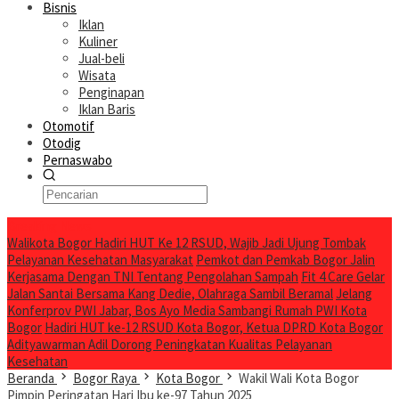
Bisnis
Iklan
Kuliner
Jual-beli
Wisata
Penginapan
Iklan Baris
Otomotif
Otodig
Pernaswabo
Breaking News
Walikota Bogor Hadiri HUT Ke 12 RSUD, Wajib Jadi Ujung Tombak
Pelayanan Kesehatan Masyarakat
Pemkot dan Pemkab Bogor Jalin
Kerjasama Dengan TNI Tentang Pengolahan Sampah
Fit 4 Care Gelar
Jalan Santai Bersama Kang Dedie, Olahraga Sambil Beramal
Jelang
Konferprov PWI Jabar, Bos Ayo Media Sambangi Rumah PWI Kota
Bogor
Hadiri HUT ke-12 RSUD Kota Bogor, Ketua DPRD Kota Bogor
Adityawarman Adil Dorong Peningkatan Kualitas Pelayanan
Kesehatan
Beranda
Bogor Raya
Kota Bogor
Wakil Wali Kota Bogor
Pimpin Peringatan Hari Ibu ke-97 Tahun 2025