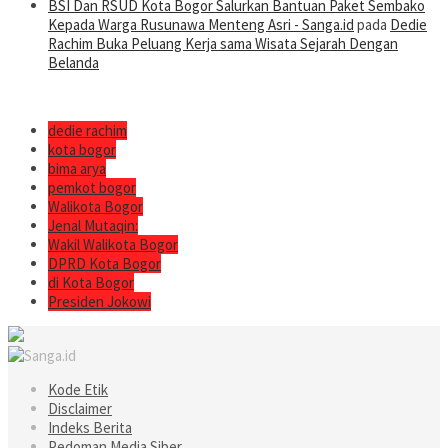
BSI Dan RSUD Kota Bogor Salurkan Bantuan Paket Sembako
Kepada Warga Rusunawa Menteng Asri - Sanga.id
pada
Dedie
Rachim Buka Peluang Kerja sama Wisata Sejarah Dengan
Belanda
dedie rachim
kota bogor
bima arya
pemkot bogor
Walikota Bogor
Jenal Mutaqin:
Wakil Walikota Bogor
DPRD Kota Bogor
di Kota Bogor
Presiden Jokowi
Kode Etik
Disclaimer
Indeks Berita
Pedoman Media Siber