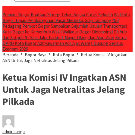
Breaking News
Pemkot Bogor Kuatkan Sinergi Tekan Angka Putus Sekolah
Walikota
Bogor Tinjau Pembangunan Pasar Merdeka, Siap Tampung 450
Pedagang
Pemkot Bogor Sampaikan Sejumlah Usulan Transportasi
Kota Bogor ke Kemenhub
Wakil Walikota Bogor Didampingi Dishub
dan Satpol PP, Sisir Jalur Parkir di Mayor Oking dan Alun-Alun
Ketua
DPRD Kota Bogor Adityawarman Adil Ajak Warga Dukung Sensus
Ekonomi 2026
Beranda
Bogor Raya
Kota Bogor
Ketua Komisi IV Ingatkan
ASN Untuk Jaga Netralitas Jelang Pilkada
Ketua Komisi IV Ingatkan ASN
Untuk Jaga Netralitas Jelang
Pilkada
adminsanga