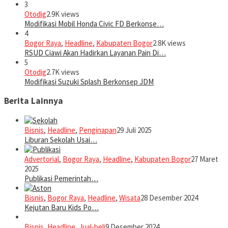
3
Otodig
2.9K views
Modifikasi Mobil Honda Civic FD Berkonse…
4
Bogor Raya
,
Headline
,
Kabupaten Bogor
2.8K views
RSUD Ciawi Akan Hadirkan Layanan Pain Di…
5
Otodig
2.7K views
Modifikasi Suzuki Splash Berkonsep JDM
Berita Lainnya
Bisnis
,
Headline
,
Penginapan
29 Juli 2025
Liburan Sekolah Usai…
Advertorial
,
Bogor Raya
,
Headline
,
Kabupaten Bogor
27 Maret
2025
Publikasi Pemerintah…
Bisnis
,
Bogor Raya
,
Headline
,
Wisata
28 Desember 2024
Kejutan Baru Kids Po…
Bisnis
,
Headline
,
Jual-beli
9 Desember 2024