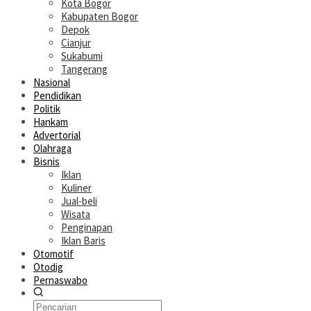
Kota Bogor
Kabupaten Bogor
Depok
Cianjur
Sukabumi
Tangerang
Nasional
Pendidikan
Politik
Hankam
Advertorial
Olahraga
Bisnis
Iklan
Kuliner
Jual-beli
Wisata
Penginapan
Iklan Baris
Otomotif
Otodig
Pernaswabo