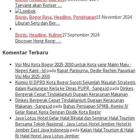
Taeyang akan Konser …
Bisnis
,
Bogor Raya
,
Headline
,
Penginapan
15 November 2024
Liburan Seru dan Ber…
Bisnis
,
Headline
,
Kuliner
27 September 2024
Discover Hong Kong: …
Komentar Terbaru
Visi Misi Kota Bogor 2025-2030 untuk Kota yang Makin Maju -
Negeri Kami - Id
pada
Rapat Paripurna, Dedie Rachim Paparkan
Visi Misi 2025-2030
Komisi III DPRD Kota Bogor Soroti Sejumlah Masalah Strategis
dalam Kunjungan Kerja ke Dinas PUPR - Sanga.id
pada
Dinkes
Bergerak Cepat Tindaklanjuti Dugaan Keracunan Makanan
Dinkes Bergerak Cepat Tindaklanjuti Dugaan Keracunan
Makanan - Sanga.id
pada
Bahas Persiapan SPMB, Komisi IV
Gelar Rapat Kerja Dengan Disdik Kota Bogor
Java Lotus Hotel Gelar Halal Bihalal dan Seminar Halal Tourism
Bersama Tokoh Nasional - Java Lotus Hotel Jember Hotel in
Jember East Java Indonesia
pada
Kajian Halal Tourism di Halal
Bi Halal Hotel Java Lotus Jember