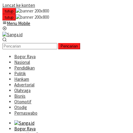
Loncat ke konten
tutup
tutup
Menu Mobile
Pencarian
Bogor Raya
Nasional
Pendidikan
Politik
Hankam
Advertorial
Olahraga
Bisnis
Otomotif
Otodig
Pernaswabo
Bogor Raya