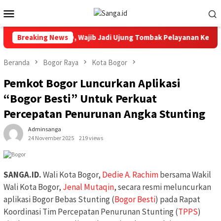
Loncat
Menu
ke
Mobile
konten
i HUT Ke 12 RSUD, Wajib Jadi Ujung Tombak Pelayanan Kesehatan
Breaking News
Beranda
Bogor Raya
Kota Bogor
Pemkot Bogor Luncurkan Aplikasi
“Bogor Besti” Untuk Perkuat
Percepatan Penurunan Angka Stunting
Adminsanga
24 November 2025
219 views
SANGA.ID.
Wali Kota Bogor,
Dedie A. Rachim
bersama Wakil
Wali Kota Bogor,
Jenal Mutaqin
, secara resmi meluncurkan
aplikasi Bogor Bebas Stunting (
Bogor Besti
) pada Rapat
Koordinasi Tim Percepatan Penurunan Stunting (
TPPS
)