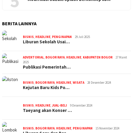
5
BERITA LAINNYA
BISNIS
,
HEADLINE
,
PENGINAPAN
29 Juli 2025
Liburan Sekolah Usai…
ADVERTORIAL
,
BOGOR RAYA
,
HEADLINE
,
KABUPATEN BOGOR
27 Maret
2025
Publikasi Pemerintah…
BISNIS
,
BOGOR RAYA
,
HEADLINE
,
WISATA
28 Desember 2024
Kejutan Baru Kids Po…
BISNIS
,
HEADLINE
,
JUAL-BELI
9 Desember 2024
Taeyang akan Konser …
BISNIS
,
BOGOR RAYA
,
HEADLINE
,
PENGINAPAN
15 November 2024