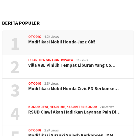
BERITA POPULER
1
OTODIG
4.2K views
Modifikasi Mobil Honda Jazz Gk5
2
IKLAN
,
PENGINAPAN
,
WISATA
3K views
Villa ABL Pinilih Tempat Liburan Yang Co…
3
OTODIG
2.9K views
Modifikasi Mobil Honda Civic FD Berkonse…
4
BOGOR RAYA
,
HEADLINE
,
KABUPATEN BOGOR
2.8K views
RSUD Ciawi Akan Hadirkan Layanan Pain Di…
OTODIG
2.7K views
Modifikasi Suzuki Splash Berkonsep JDM