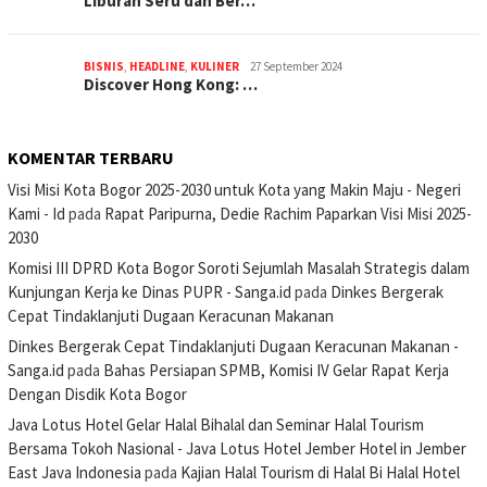
Liburan Seru dan Ber…
BISNIS
,
HEADLINE
,
KULINER
27 September 2024
Discover Hong Kong: …
KOMENTAR TERBARU
Visi Misi Kota Bogor 2025-2030 untuk Kota yang Makin Maju - Negeri
Kami - Id
pada
Rapat Paripurna, Dedie Rachim Paparkan Visi Misi 2025-
2030
Komisi III DPRD Kota Bogor Soroti Sejumlah Masalah Strategis dalam
Kunjungan Kerja ke Dinas PUPR - Sanga.id
pada
Dinkes Bergerak
Cepat Tindaklanjuti Dugaan Keracunan Makanan
Dinkes Bergerak Cepat Tindaklanjuti Dugaan Keracunan Makanan -
Sanga.id
pada
Bahas Persiapan SPMB, Komisi IV Gelar Rapat Kerja
Dengan Disdik Kota Bogor
Java Lotus Hotel Gelar Halal Bihalal dan Seminar Halal Tourism
Bersama Tokoh Nasional - Java Lotus Hotel Jember Hotel in Jember
East Java Indonesia
pada
Kajian Halal Tourism di Halal Bi Halal Hotel