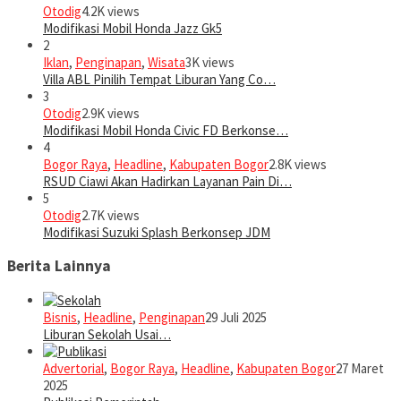
Otodig
4.2K views
Modifikasi Mobil Honda Jazz Gk5
2
Iklan
,
Penginapan
,
Wisata
3K views
Villa ABL Pinilih Tempat Liburan Yang Co…
3
Otodig
2.9K views
Modifikasi Mobil Honda Civic FD Berkonse…
4
Bogor Raya
,
Headline
,
Kabupaten Bogor
2.8K views
RSUD Ciawi Akan Hadirkan Layanan Pain Di…
5
Otodig
2.7K views
Modifikasi Suzuki Splash Berkonsep JDM
Berita Lainnya
Bisnis
,
Headline
,
Penginapan
29 Juli 2025
Liburan Sekolah Usai…
Advertorial
,
Bogor Raya
,
Headline
,
Kabupaten Bogor
27 Maret
2025