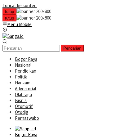
Loncat ke konten
tutup
tutup
Menu Mobile
Pencarian
Bogor Raya
Nasional
Pendidikan
Politik
Hankam
Advertorial
Olahraga
Bisnis
Otomotif
Otodig
Pernaswabo
Bogor Raya