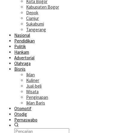
Kota Bogor
Kabupaten Bogor
Depok
Cianjur
Sukabumi
Tangerang
Nasional
Pendidikan
Politik
Hankam
Advertorial
Olahraga
Bisnis
Iklan
Kuliner
Jual-beli
Wisata
Penginapan
Iklan Baris
Otomotif
Otodig
Pernaswabo