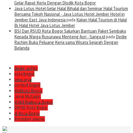
Gelar Rapat Kerja Dengan Disdik Kota Bogor
Java Lotus Hotel Gelar Halal Bihalal dan Seminar Halal Tourism
Bersama Tokoh Nasional - Java Lotus Hotel Jember Hotel in
Jember East Java Indonesia
pada
Kajian Halal Tourism di Halal
Bi Halal Hotel Java Lotus Jember
BSI Dan RSUD Kota Bogor Salurkan Bantuan Paket Sembako
Kepada Warga Rusunawa Menteng Asri - Sanga.id
pada
Dedie
Rachim Buka Peluang Kerja sama Wisata Sejarah Dengan
Belanda
dedie rachim
kota bogor
bima arya
pemkot bogor
Walikota Bogor
Jenal Mutaqin:
Wakil Walikota Bogor
DPRD Kota Bogor
di Kota Bogor
Presiden Jokowi