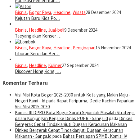
Publikasi Pemerintah…
Bisnis
,
Bogor Raya
,
Headline
,
Wisata
28 Desember 2024
Kejutan Baru Kids Po…
Bisnis
,
Headline
,
Jual-beli
9 Desember 2024
Taeyang akan Konser …
Bisnis
,
Bogor Raya
,
Headline
,
Penginapan
15 November 2024
Liburan Seru dan Ber…
Bisnis
,
Headline
,
Kuliner
27 September 2024
Discover Hong Kong: …
Komentar Terbaru
Visi Misi Kota Bogor 2025-2030 untuk Kota yang Makin Maju -
Negeri Kami - Id
pada
Rapat Paripurna, Dedie Rachim Paparkan
Visi Misi 2025-2030
Komisi III DPRD Kota Bogor Soroti Sejumlah Masalah Strategis
dalam Kunjungan Kerja ke Dinas PUPR - Sanga.id
pada
Dinkes
Bergerak Cepat Tindaklanjuti Dugaan Keracunan Makanan
Dinkes Bergerak Cepat Tindaklanjuti Dugaan Keracunan
Makanan - Sanga.id
pada
Bahas Persiapan SPMB, Komisi IV