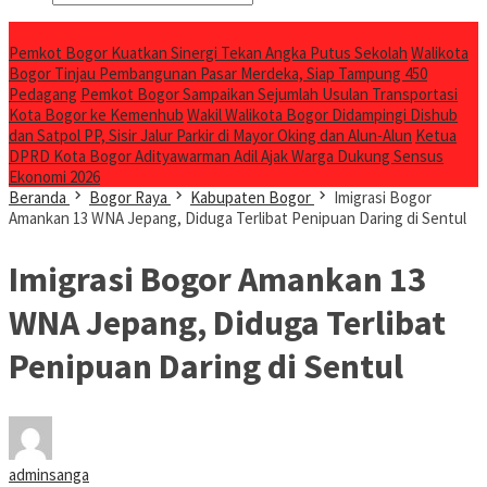
Breaking News
Pemkot Bogor Kuatkan Sinergi Tekan Angka Putus Sekolah
Walikota
Bogor Tinjau Pembangunan Pasar Merdeka, Siap Tampung 450
Pedagang
Pemkot Bogor Sampaikan Sejumlah Usulan Transportasi
Kota Bogor ke Kemenhub
Wakil Walikota Bogor Didampingi Dishub
dan Satpol PP, Sisir Jalur Parkir di Mayor Oking dan Alun-Alun
Ketua
DPRD Kota Bogor Adityawarman Adil Ajak Warga Dukung Sensus
Ekonomi 2026
Beranda
Bogor Raya
Kabupaten Bogor
Imigrasi Bogor
Amankan 13 WNA Jepang, Diduga Terlibat Penipuan Daring di Sentul
Imigrasi Bogor Amankan 13
WNA Jepang, Diduga Terlibat
Penipuan Daring di Sentul
adminsanga