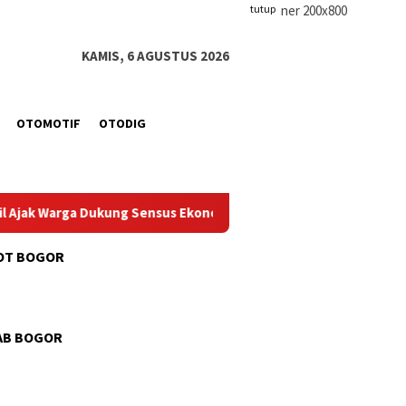
tutup
KAMIS, 6 AGUSTUS 2026
OTOMOTIF
OTODIG
ukung Sensus Ekonomi 2026
PWI Pusat dan AFPI Gelar Wor
OT BOGOR
AB BOGOR