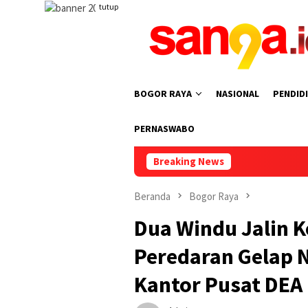
Loncat
tutup
ke
konten
BOGOR RAYA
NASIONAL
PENDID
PERNASWABO
Breaking News
Beranda
Bogor Raya
Dua Windu Jalin 
Peredaran Gelap 
Kantor Pusat DEA