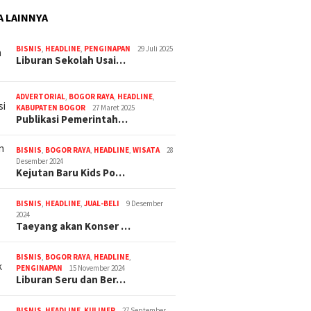
A LAINNYA
BISNIS
,
HEADLINE
,
PENGINAPAN
29 Juli 2025
Liburan Sekolah Usai…
ADVERTORIAL
,
BOGOR RAYA
,
HEADLINE
,
KABUPATEN BOGOR
27 Maret 2025
Publikasi Pemerintah…
BISNIS
,
BOGOR RAYA
,
HEADLINE
,
WISATA
28
Desember 2024
Kejutan Baru Kids Po…
BISNIS
,
HEADLINE
,
JUAL-BELI
9 Desember
2024
Taeyang akan Konser …
BISNIS
,
BOGOR RAYA
,
HEADLINE
,
PENGINAPAN
15 November 2024
Liburan Seru dan Ber…
BISNIS
,
HEADLINE
,
KULINER
27 September