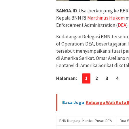
SANGA.ID
. Usai berkunjung ke KBR
Kepala BNN RI
Marthinus Hukom
m
Enforcement Administration (
DEA
)
Kedatangan Delegasi BNN tersebut
of Operations DEA, beserta jajara
tersebut menyampaikan situasi per
di Amerika Serikat. Omar Arellano
Fentanyl di Amerika Serikat diketah
Halaman:
1
2
3
4
Baca Juga
Keluarga Wali Kota 
BNN Kunjungi Kantor Pusat DEA
Dua W