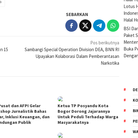
a
Lotus H
Indone
SEBARKAN
Halal H
BSI Da
Paket 
Menteng
Pos berikutnya
Buka Pe
an 15
Sambangi Special Operation Division DEA, BNN RI
Dengan
Upayakan Kolaborasi Dalam Pemberantasan
Narkotika
DE
KO
Pusat dan AFPI Gelar
Ketua TP Posyandu Kota
BI
shop Jurnalistik Bahas
Bogor Dorong Jajarannya
ar, Inklusi Keuangan, dan
Untuk Peduli Terhadap Warga
P
indungan Publik
Masyarakatnya
WA