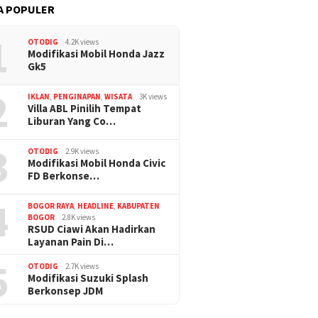
A POPULER
1
OTODIG
4.2K views
Modifikasi Mobil Honda Jazz
Gk5
2
IKLAN
,
PENGINAPAN
,
WISATA
3K views
Villa ABL Pinilih Tempat
Liburan Yang Co…
3
OTODIG
2.9K views
Modifikasi Mobil Honda Civic
FD Berkonse…
4
BOGOR RAYA
,
HEADLINE
,
KABUPATEN
BOGOR
2.8K views
RSUD Ciawi Akan Hadirkan
Layanan Pain Di…
5
OTODIG
2.7K views
Modifikasi Suzuki Splash
Berkonsep JDM