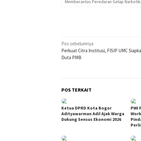
Memberantas Peredaran Gelap Narkotik
Navigasi
Pos sebelumnya
Perkuat Citra Institusi, FISIP UMC Siapk
pos
Duta PMB
POS TERKAIT
Ketua DPRD Kota Bogor
PWI 
Adityawarman Adil Ajak Warga
Work
Dukung Sensus Ekonomi 2026
Pind
Perl