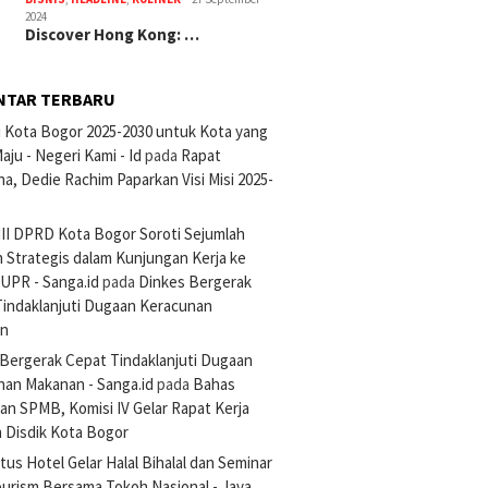
2024
Discover Hong Kong: …
NTAR TERBARU
si Kota Bogor 2025-2030 untuk Kota yang
aju - Negeri Kami - Id
pada
Rapat
na, Dedie Rachim Paparkan Visi Misi 2025-
III DPRD Kota Bogor Soroti Sejumlah
 Strategis dalam Kunjungan Kerja ke
UPR - Sanga.id
pada
Dinkes Bergerak
Tindaklanjuti Dugaan Keracunan
an
Bergerak Cepat Tindaklanjuti Dugaan
nan Makanan - Sanga.id
pada
Bahas
an SPMB, Komisi IV Gelar Rapat Kerja
 Disdik Kota Bogor
tus Hotel Gelar Halal Bihalal dan Seminar
ourism Bersama Tokoh Nasional - Java