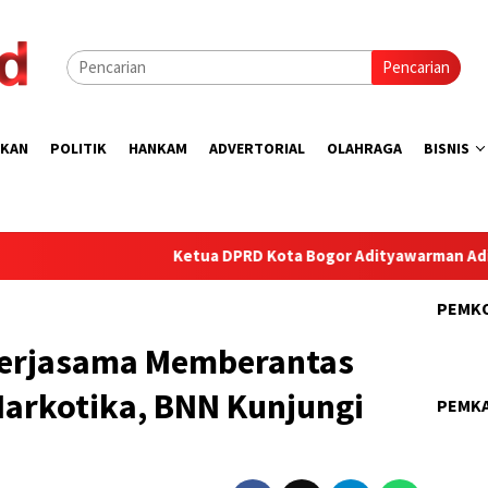
Pencarian
IKAN
POLITIK
HANKAM
ADVERTORIAL
OLAHRAGA
BISNIS
Ketua DPRD Kota Bogor Adityawarman Adil Ajak Warga D
PEMK
Kerjasama Memberantas
Narkotika, BNN Kunjungi
PEMK