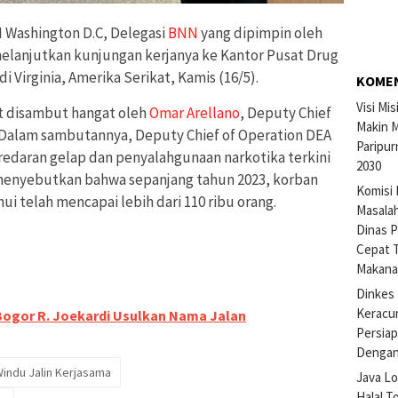
I Washington D.C, Delegasi
BNN
yang dipimpin oleh
elanjutkan kunjungan kerjanya ke Kantor Pusat Drug
 di Virginia, Amerika Serikat, Kamis (16/5).
KOME
Visi Mi
 disambut hangat oleh
Omar Arellano
, Deputy Chief
Makin M
n. Dalam sambutannya, Deputy Chief of Operation DEA
Paripur
edaran gelap dan penyalahgunaan narkotika terkini
2030
 menyebutkan bahwa sepanjang tahun 2023, korban
Komisi 
ui telah mencapai lebih dari 110 ribu orang.
Masalah
Dinas P
Cepat 
Makan
Dinkes 
Keracu
Bogor R. Joekardi Usulkan Nama Jalan
Persiap
Dengan
indu Jalin Kerjasama
Java Lo
Halal T