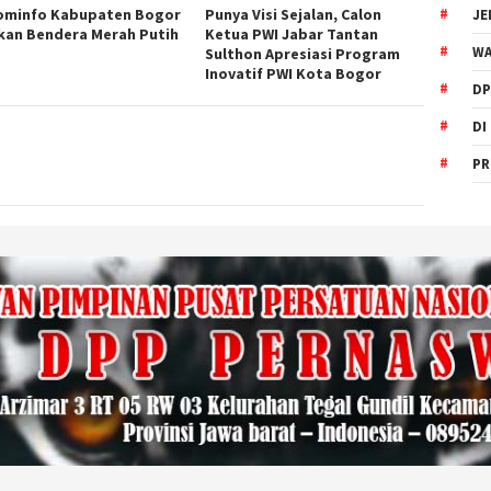
ominfo Kabupaten Bogor
Punya Visi Sejalan, Calon
JE
kan Bendera Merah Putih
Ketua PWI Jabar Tantan
WA
Sulthon Apresiasi Program
Inovatif PWI Kota Bogor
DP
DI
PR