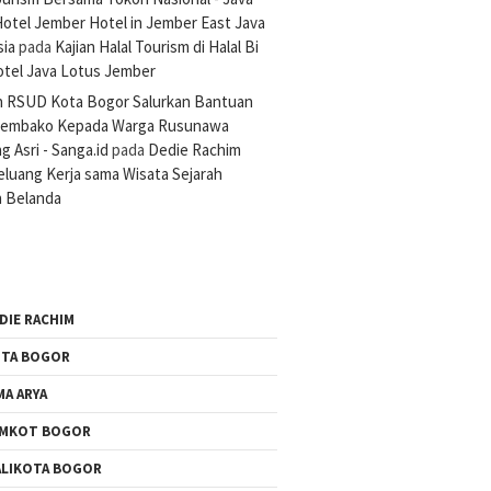
otel Jember Hotel in Jember East Java
sia
pada
Kajian Halal Tourism di Halal Bi
otel Java Lotus Jember
n RSUD Kota Bogor Salurkan Bantuan
Sembako Kepada Warga Rusunawa
 Asri - Sanga.id
pada
Dedie Rachim
luang Kerja sama Wisata Sejarah
 Belanda
DIE RACHIM
TA BOGOR
MA ARYA
EMKOT BOGOR
LIKOTA BOGOR