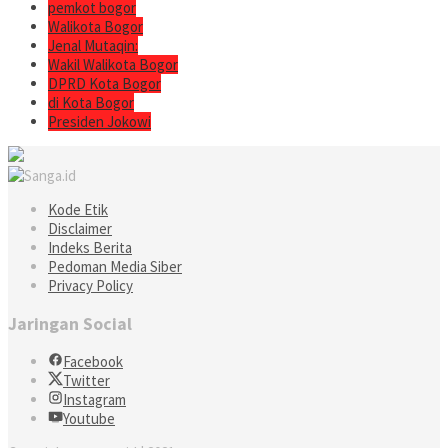
pemkot bogor
Walikota Bogor
Jenal Mutaqin:
Wakil Walikota Bogor
DPRD Kota Bogor
di Kota Bogor
Presiden Jokowi
Kode Etik
Disclaimer
Indeks Berita
Pedoman Media Siber
Privacy Policy
Jaringan Social
Facebook
Twitter
Instagram
Youtube