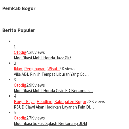
Pemkab Bogor
Berita Populer
1
Otodig
4.2K views
Modifikasi Mobil Honda Jazz Gk5
2
Iklan
,
Penginapan
,
Wisata
3K views
Villa ABL Pinilih Tempat Liburan Yang Co…
3
Otodig
2.9K views
Modifikasi Mobil Honda Civic FD Berkonse…
4
Bogor Raya
,
Headline
,
Kabupaten Bogor
2.8K views
RSUD Ciawi Akan Hadirkan Layanan Pain Di…
5
Otodig
2.7K views
Modifikasi Suzuki Splash Berkonsep JDM