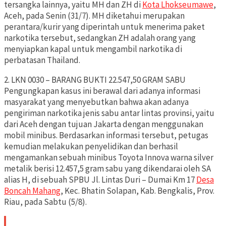
tersangka lainnya, yaitu MH dan ZH di
Kota Lhokseumawe
,
Aceh, pada Senin (31/7). MH diketahui merupakan
perantara/kurir yang diperintah untuk menerima paket
narkotika tersebut, sedangkan ZH adalah orang yang
menyiapkan kapal untuk mengambil narkotika di
perbatasan Thailand.
2. LKN 0030 – BARANG BUKTI 22.547,50 GRAM SABU
Pengungkapan kasus ini berawal dari adanya informasi
masyarakat yang menyebutkan bahwa akan adanya
pengiriman narkotika jenis sabu antar lintas provinsi, yaitu
dari Aceh dengan tujuan Jakarta dengan menggunakan
mobil minibus. Berdasarkan informasi tersebut, petugas
kemudian melakukan penyelidikan dan berhasil
mengamankan sebuah minibus Toyota Innova warna silver
metalik berisi 12.457,5 gram sabu yang dikendarai oleh SA
alias H, di sebuah SPBU Jl. Lintas Duri – Dumai Km 17
Desa
Boncah Mahang
, Kec. Bhatin Solapan, Kab. Bengkalis, Prov.
Riau, pada Sabtu (5/8).