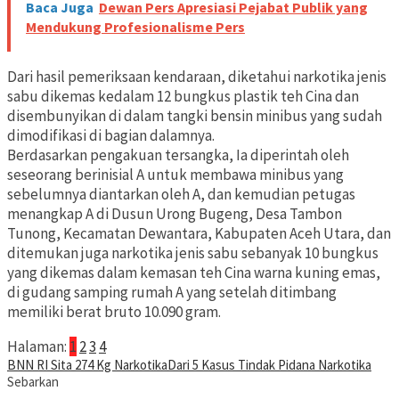
Baca Juga
Dewan Pers Apresiasi Pejabat Publik yang
Mendukung Profesionalisme Pers
Dari hasil pemeriksaan kendaraan, diketahui narkotika jenis
sabu dikemas kedalam 12 bungkus plastik teh Cina dan
disembunyikan di dalam tangki bensin minibus yang sudah
dimodifikasi di bagian dalamnya.
Berdasarkan pengakuan tersangka, Ia diperintah oleh
seseorang berinisial A untuk membawa minibus yang
sebelumnya diantarkan oleh A, dan kemudian petugas
menangkap A di Dusun Urong Bugeng, Desa Tambon
Tunong, Kecamatan Dewantara, Kabupaten Aceh Utara, dan
ditemukan juga narkotika jenis sabu sebanyak 10 bungkus
yang dikemas dalam kemasan teh Cina warna kuning emas,
di gudang samping rumah A yang setelah ditimbang
memiliki berat bruto 10.090 gram.
Halaman:
1
2
3
4
BNN RI Sita 274 Kg Narkotika
Dari 5 Kasus Tindak Pidana Narkotika
Sebarkan