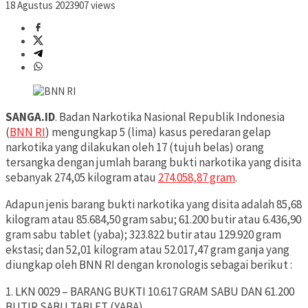
18 Agustus 2023
907 views
SANGA.ID
. Badan Narkotika Nasional Republik Indonesia
(
BNN RI
) mengungkap 5 (lima) kasus peredaran gelap
narkotika yang dilakukan oleh 17 (tujuh belas) orang
tersangka dengan jumlah barang bukti narkotika yang disita
sebanyak 274,05 kilogram atau
274.058,87 gram
.
Adapun jenis barang bukti narkotika yang disita adalah 85,68
kilogram atau 85.684,50 gram sabu; 61.200 butir atau 6.436,90
gram sabu tablet (yaba); 323.822 butir atau 129.920 gram
ekstasi; dan 52,01 kilogram atau 52.017,47 gram ganja yang
diungkap oleh BNN RI dengan kronologis sebagai berikut :
1. LKN 0029 – BARANG BUKTI 10.617 GRAM SABU DAN 61.200
BUTIR SABU TABLET (YABA)