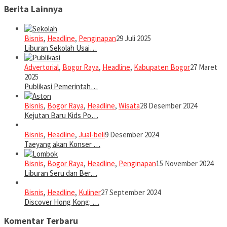
Berita Lainnya
Bisnis
,
Headline
,
Penginapan
29 Juli 2025
Liburan Sekolah Usai…
Advertorial
,
Bogor Raya
,
Headline
,
Kabupaten Bogor
27 Maret
2025
Publikasi Pemerintah…
Bisnis
,
Bogor Raya
,
Headline
,
Wisata
28 Desember 2024
Kejutan Baru Kids Po…
Bisnis
,
Headline
,
Jual-beli
9 Desember 2024
Taeyang akan Konser …
Bisnis
,
Bogor Raya
,
Headline
,
Penginapan
15 November 2024
Liburan Seru dan Ber…
Bisnis
,
Headline
,
Kuliner
27 September 2024
Discover Hong Kong: …
Komentar Terbaru