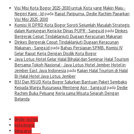
Visi Misi Kota Bogor 2025-2030 untuk Kota yang Makin Maju -
Negeri Kami - Id
pada
Rapat Paripurna, Dedie Rachim Paparkan
Visi Misi 2025-2030
Komisi III DPRD Kota Bogor Soroti Sejumlah Masalah Strategis
dalam Kunjungan Kerja ke Dinas PUPR - Sanga.id
pada
Dinkes
Bergerak Cepat Tindaklanjuti Dugaan Keracunan Makanan
Dinkes Bergerak Cepat Tindaklanjuti Dugaan Keracunan
Makanan - Sanga.id
pada
Bahas Persiapan SPMB, Komisi IV
Gelar Rapat Kerja Dengan Disdik Kota Bogor
Java Lotus Hotel Gelar Halal Bihalal dan Seminar Halal Tourism
Bersama Tokoh Nasional - Java Lotus Hotel Jember Hotel in
Jember East Java Indonesia
pada
Kajian Halal Tourism di Halal
Bi Halal Hotel Java Lotus Jember
BSI Dan RSUD Kota Bogor Salurkan Bantuan Paket Sembako
Kepada Warga Rusunawa Menteng Asri - Sanga.id
pada
Dedie
Rachim Buka Peluang Kerja sama Wisata Sejarah Dengan
Belanda
dedie rachim
kota bogor
bima arya