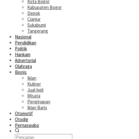
Kota Bogor
Kabupaten Bogor
Depok
Cianjur
Sukabumi
Tangerang
Nasional
Pendidikan
Politik
Hankam
Advertorial
Olahraga
Bisnis
Iklan
Kuliner
Jual-beli
Wisata
Penginapan
Iklan Baris
Otomotif
Otodig
Pernaswabo