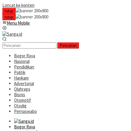
Loncat ke konten
tutup
tutup
Menu Mobile
Pencarian
Bogor Raya
Nasional
Pendidikan
Politik
Hankam
Advertorial
Olahraga
Bisnis
Otomotif
Otodig
Pernaswabo
Bogor Raya