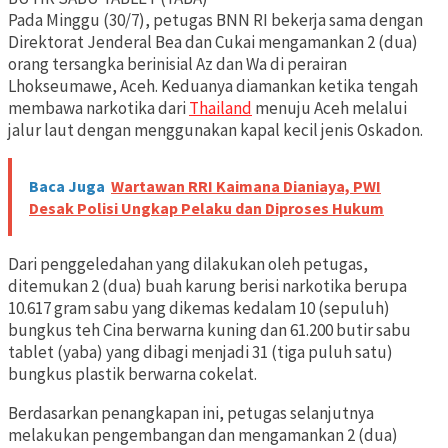
Pada Minggu (30/7), petugas BNN RI bekerja sama dengan
Direktorat Jenderal Bea dan Cukai mengamankan 2 (dua)
orang tersangka berinisial Az dan Wa di perairan
Lhokseumawe, Aceh. Keduanya diamankan ketika tengah
membawa narkotika dari
Thailand
menuju Aceh melalui
jalur laut dengan menggunakan kapal kecil jenis Oskadon.
Baca Juga
Wartawan RRI Kaimana Dianiaya, PWI
Desak Polisi Ungkap Pelaku dan Diproses Hukum
Dari penggeledahan yang dilakukan oleh petugas,
ditemukan 2 (dua) buah karung berisi narkotika berupa
10.617 gram sabu yang dikemas kedalam 10 (sepuluh)
bungkus teh Cina berwarna kuning dan 61.200 butir sabu
tablet (yaba) yang dibagi menjadi 31 (tiga puluh satu)
bungkus plastik berwarna cokelat.
Berdasarkan penangkapan ini, petugas selanjutnya
melakukan pengembangan dan mengamankan 2 (dua)